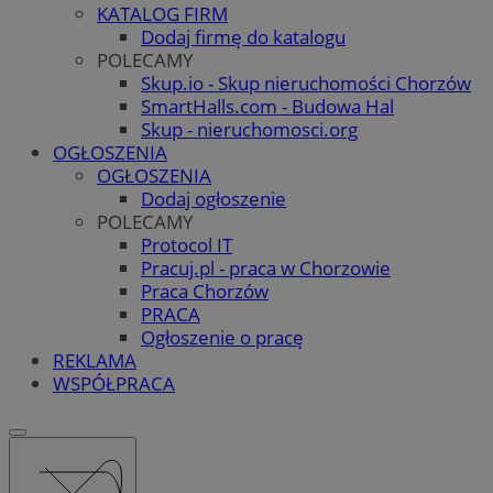
KATALOG FIRM
Dodaj firmę do katalogu
POLECAMY
Skup.io - Skup nieruchomości Chorzów
SmartHalls.com - Budowa Hal
Skup - nieruchomosci.org
OGŁOSZENIA
OGŁOSZENIA
Dodaj ogłoszenie
POLECAMY
Protocol IT
Pracuj.pl - praca w Chorzowie
Praca Chorzów
PRACA
Ogłoszenie o pracę
REKLAMA
WSPÓŁPRACA