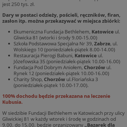
jest 250 tys. zł.
Dary w postaci odzieży, pościeli, ręczników, firan,
zasłon itp. można przekazywać w miejsca zbiórki:
Ekumeniczna Fundacja Bethlehem,
Katowice
ul.
Gliwicka 81 (wtorki i środy 9.00-15.00)
Szkoła Podstawowa Specjalna Nr 39,
Zabrze
, ul.
Wolskiego 10 (poniedziałek-piątek 8.00-14.00)
Restauracja Pierogi Babuni,
Katowice
ul.
Józefowska 35 (poniedziałek-piątek 10.00-16.00)
Fundacja Pod Dobrym Aniołem,
Chorzów
ul.
Rynek 12 (poniedziałek-piątek 10.00-16.00)
Charity Shop,
Chorzów
ul.Floriańska 3
(poniedziałek-piątek 10.00-17.00).
100% dochodu będzie przekazana na leczenie
Kubusia.
W siedzibie Fundacji Bethlehem w Katowicach przy ulicy
Gliwickiej 81 w każdy wtorek i środę w godzinach od
9.00. do 15.00. będzie organizowany
„Bazarek dla