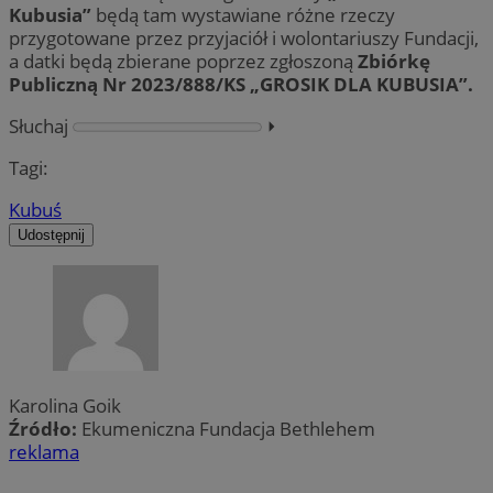
Kubusia”
będą tam wystawiane różne rzeczy
przygotowane przez przyjaciół i wolontariuszy Fundacji,
a datki będą zbierane poprzez zgłoszoną
Zbiórkę
Publiczną Nr 2023/888/KS „GROSIK DLA KUBUSIA”.
Słuchaj
⏵︎
Tagi:
Kubuś
Udostępnij
Karolina Goik
Źródło:
Ekumeniczna Fundacja Bethlehem
reklama