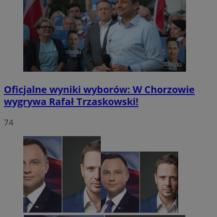
Oficjalne wyniki wyborów: W Chorzowie
wygrywa Rafał Trzaskowski!
74