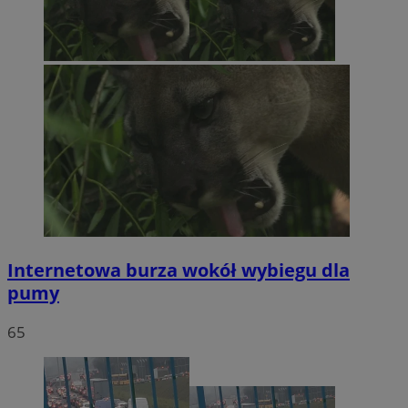
Internetowa burza wokół wybiegu dla
pumy
65