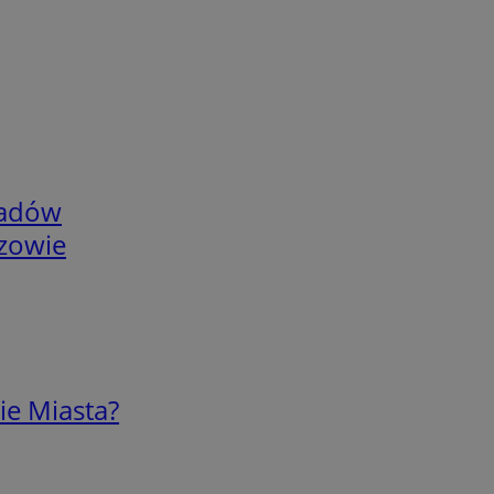
adów
rzowie
ie Miasta?