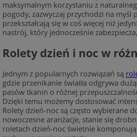
maksymalnym korzystaniu z naturalneg
li_gc
pogody, zazwyczaj przychodzi na myśl p
przekształcają się w coś więcej niż jed
nastrój, który jednocześnie zabezpiecza
Nazwa
Nazwa
openstat_umr82x3
Nazwa
Rolety dzień i noc w ró
openstat_gid
VP
pb_rtb_ev_part
openstat_pbi939ar
openstat_khpu8s
Jednym z popularnych rozwiązań są
rol
openstat_iy2unm5p
_clck
gdzie przenikanie światła odgrywa dużą 
__gads
incap_ses_1688_32
pasów tkanin o różnej przepuszczalnośc
openstat_wj089dcr
Dzięki temu możemy dostosować intensyw
__Secure-
_clsk
ROLLOUT_TOKEN
visid_incap_322052
Rolety dzień-noc są często wybierane do
nowoczesne aranżacje, stanie się dro
_clsk
roletach dzień-noc świetnie komponują 
bcookie