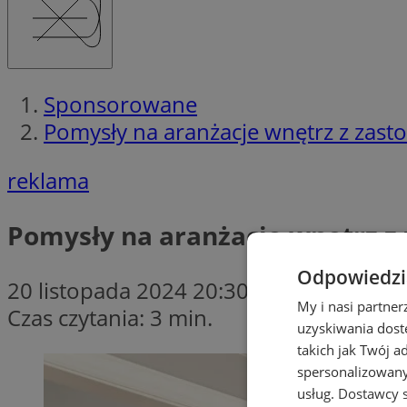
Sponsorowane
Pomysły na aranżacje wnętrz z zast
reklama
Pomysły na aranżacje wnętrz z
Odpowiedzia
20 listopada 2024 20:30
My i nasi partne
Czas czytania: 3 min.
uzyskiwania dost
takich jak Twój a
spersonalizowanyc
usług.
Dostawcy s