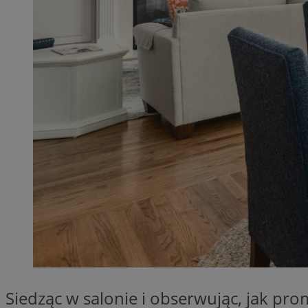
QeSessID
MvSessID
SessID
CookieScriptConse
__cf_bm
VISITOR_PRIVACY_
INGRESSCOOKIE
Siedząc w salonie i obserwując, jak pro