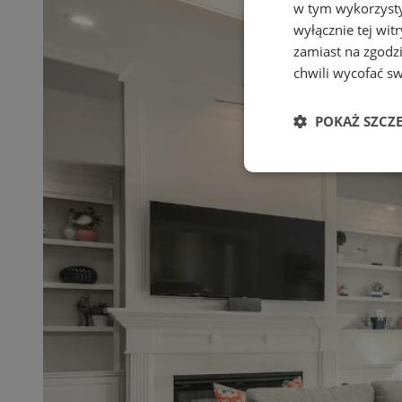
w tym wykorzysty
wyłącznie tej wi
zamiast na zgodz
chwili wycofać s
POKAŻ SZCZ
Niezbędne
Ni
Niezbędne pliki cook
zarządzanie kontem. 
Nazwa