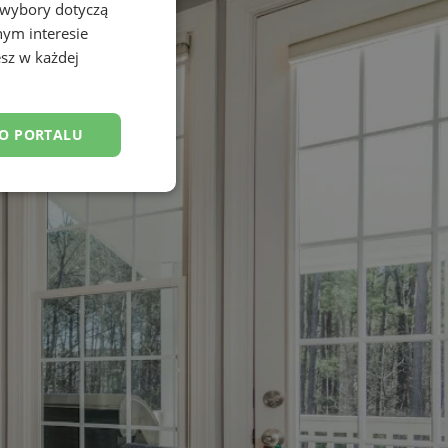
 wybory dotyczą
nym interesie
sz w każdej
DO PORTALU
esklasyfikowane
ane
owanie użytkownika i
j.