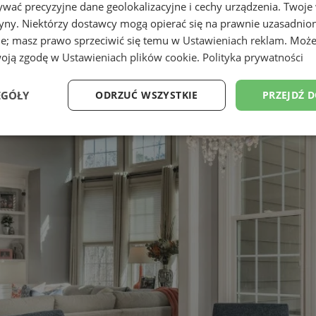
wać precyzyjne dane geolokalizacyjne i cechy urządzenia. Twoje
tryny. Niektórzy dostawcy mogą opierać się na prawnie uzasadnio
ie; masz prawo sprzeciwić się temu w
Ustawieniach reklam
. Może
woją zgodę w
Ustawieniach plików cookie
.
Polityka prywatności
EGÓŁY
ODRZUĆ WSZYSTKIE
PRZEJDŹ 
Wydajność
Targetowanie
Funkcjonalność
Ni
ezbędne
Wydajność
Targetowanie
Funkcjonalność
Niesklasyfikow
ie umożliwiają korzystanie z podstawowych funkcji strony internetowej, takich jak log
Bez niezbędnych plików cookie nie można prawidłowo korzystać ze strony internetowe
Okres
Provider
/
Domena
Opis
przechowywania