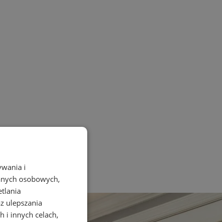
ywania i
danych osobowych,
etlania
az ulepszania
 i innych celach,