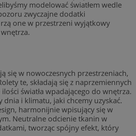
ielibyśmy modelować światłem wedle
y gościa na
 pozoru zwyczajne dodatki
nych celów
worzą one w przestrzeni wyjątkowy
 wnętrza.
wywania
Opis
aportowania na
etowej dla
iaru wysiłków
madzić dane, takie
wników z reklamami
nę internetową lub
ją się w nowoczesnych przestrzeniach,
rakcji
olety te, składają się z naprzemiennych
ubleClick for
ernetowej w celu
wyświetlanie reklam
jonalności strony
 ilości światła wpadającego do wnętrza.
ć.
nia i klimatu, jaki chcemy uzyskać.
rażaniem funkcji i
aniem Microsoft
trolować, które
wywania informacji
wyświetlane
esign, harmonijnie wpisujący się w
ów stron w jedną
ń etapowych,
anego użytkownika
m. Neutralne odcienie tkanin w
aniem Microsoft
atkami, tworząc spójny efekt, który
wywania informacji
służący do
ów stron w jedną
towej za