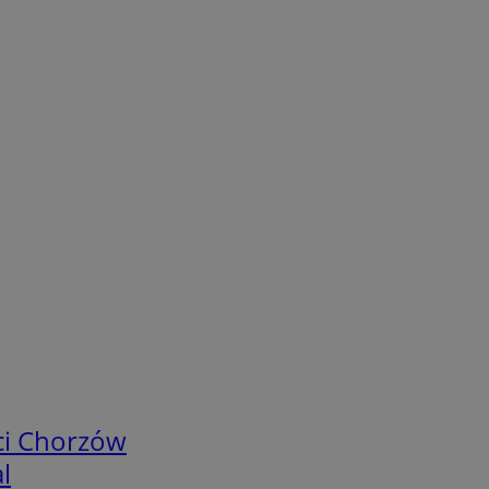
ci Chorzów
l