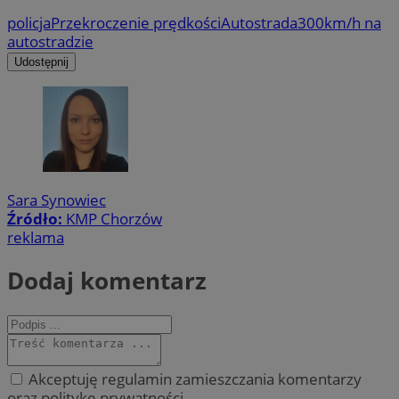
policja
Przekroczenie prędkości
Autostrada
300km/h na
autostradzie
Udostępnij
Sara Synowiec
Źródło:
KMP Chorzów
reklama
Dodaj komentarz
Akceptuję regulamin zamieszczania komentarzy
oraz politykę prywatności.