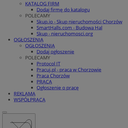
KATALOG FIRM
Dodaj firmę do katalogu
POLECAMY
Skup.io - Skup nieruchomości Chorzów
SmartHalls.com - Budowa Hal
Skup - nieruchomosci.org
OGŁOSZENIA
OGŁOSZENIA
Dodaj ogłoszenie
POLECAMY
Protocol IT
Pracuj.pl - praca w Chorzowie
Praca Chorzów
PRACA
Ogłoszenie o pracę
REKLAMA
WSPÓŁPRACA