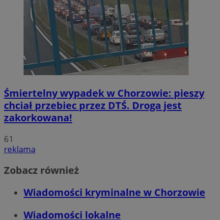
Śmiertelny wypadek w Chorzowie: pieszy
chciał przebiec przez DTŚ. Droga jest
zakorkowana!
61
reklama
Zobacz również
Wiadomości kryminalne w Chorzowie
Wiadomości lokalne