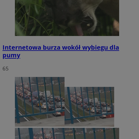
Internetowa burza wokół wybiegu dla
pumy
65