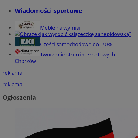
Wiadomości sportowe
Meble na wymiar
Jak wyrobić książeczkę sanepidowską?
Części samochodowe do -70%
Tworzenie stron internetowych -
Chorzów
reklama
reklama
Ogłoszenia