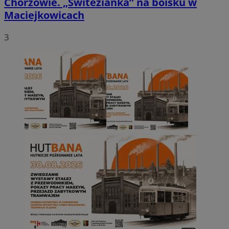
Chorzowie. „Świtezianka” na boisku w
Maciejkowicach
3