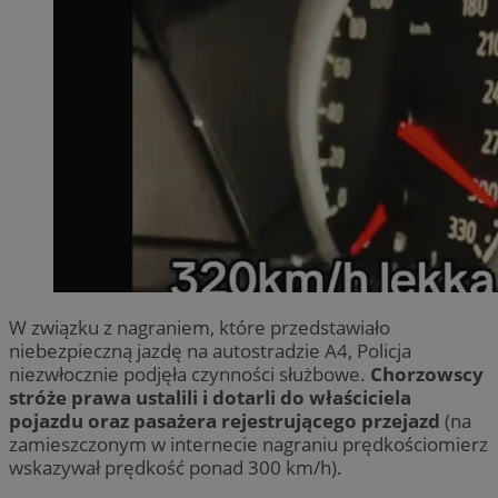
W związku z nagraniem, które przedstawiało
niebezpieczną jazdę na autostradzie A4, Policja
niezwłocznie podjęła czynności służbowe.
Chorzowscy
stróże prawa ustalili i dotarli do właściciela
pojazdu oraz pasażera rejestrującego przejazd
(na
zamieszczonym w internecie nagraniu prędkościomierz
wskazywał prędkość ponad 300 km/h).