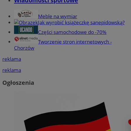
Wiadomości sportowe
Meble na wymiar
Jak wyrobić książeczkę sanepidowską?
Części samochodowe do -70%
Tworzenie stron internetowych -
Chorzów
reklama
reklama
Ogłoszenia