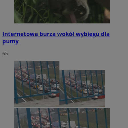
Internetowa burza wokół wybiegu dla
pumy
65