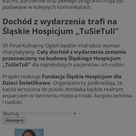
kuchni, partnerów oraz pełnego programu mają być
podawane w kolejnych komunikatach.
Dochód z wydarzenia trafi na
Śląskie Hospicjum „TuSieTuli”
VII Finał Kulinarny Ogień będzie miał także wymiar
charytatywny.
Cały dochód z wydarzenia zostanie
przeznaczony na budowę Śląskiego Hospicjum
„TuSieTuli”
dla najmłodszych pacjentów i ich rodzin.
Projekt realizuje
Fundacja Śląskie Hospicjum dla
Dzieci Świetlikowo
. Organizatorzy podkreślają, że
każda wrzucona do puszki złotówka będzie realnym
wsparciem w tworzeniu miejsca troski, bezpieczeństwa
i nadziei.
Słuchaj
⏵︎
Udostępnij