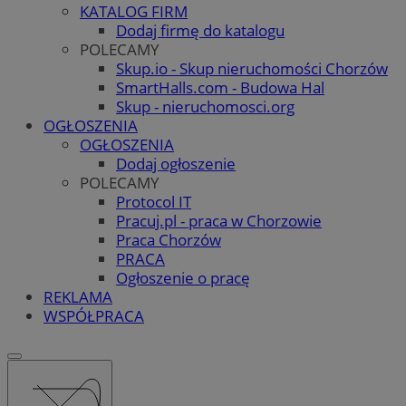
KATALOG FIRM
Dodaj firmę do katalogu
POLECAMY
Skup.io - Skup nieruchomości Chorzów
SmartHalls.com - Budowa Hal
Skup - nieruchomosci.org
OGŁOSZENIA
OGŁOSZENIA
Dodaj ogłoszenie
POLECAMY
Protocol IT
Pracuj.pl - praca w Chorzowie
Praca Chorzów
PRACA
Ogłoszenie o pracę
REKLAMA
WSPÓŁPRACA