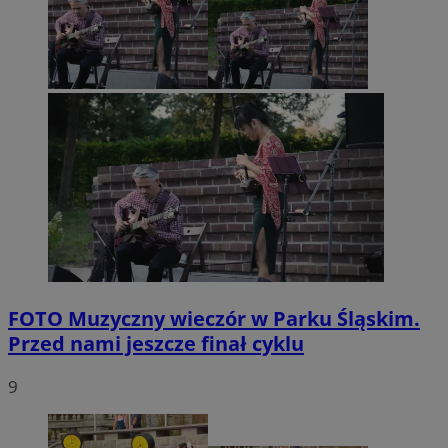
FOTO
Muzyczny wieczór w Parku Śląskim.
Przed nami jeszcze finał cyklu
9