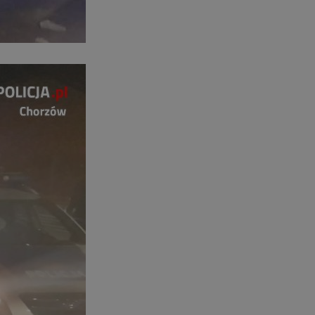
entyfikator sesji.
entyfikator sesji.
entyfikator sesji.
rzez usługę Cookie-
preferencji
 na pliki cookie.
ookie Cookie-
niania ludzi i
trony internetowej,
e ważnych raportów
ryny internetowej.
nformacje o zgodzie
ncjach dotyczących
ia z witryny.
olityki prywatności
ich przestrzeganie
temu użytkownik nie
woich preferencji,
 z regulacjami
erów obsługuje
ekście
lu optymalizacji