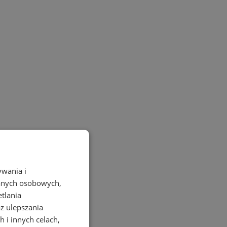
ywania i
danych osobowych,
etlania
az ulepszania
 i innych celach,