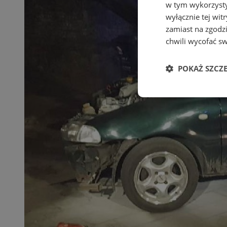
w tym wykorzysty
wyłącznie tej wi
zamiast na zgodz
chwili wycofać s
POKAŻ SZCZ
Niezbędne
Ni
Niezbędne pliki cook
zarządzanie kontem. 
Nazwa