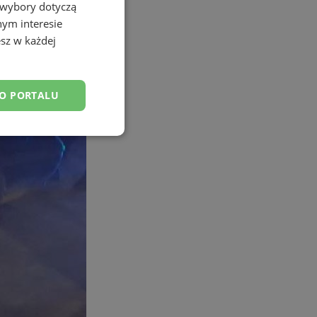
 wybory dotyczą
nym interesie
sz w każdej
DO PORTALU
esklasyfikowane
ane
owanie użytkownika i
j.