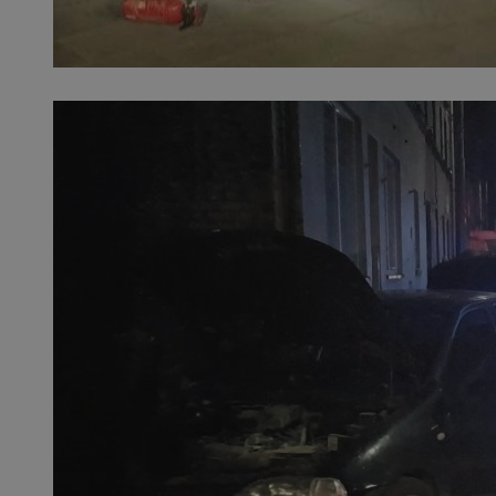
QeSessID
MvSessID
SessID
CookieScriptConse
__cf_bm
VISITOR_PRIVACY_
INGRESSCOOKIE