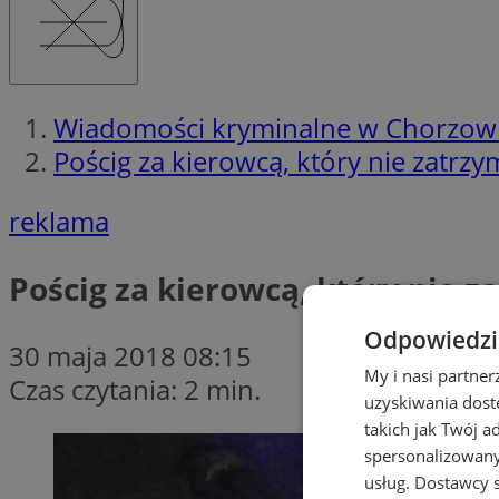
Wiadomości kryminalne w Chorzow
Pościg za kierowcą, który nie zatrzym
reklama
Pościg za kierowcą, który nie z
Odpowiedzia
30 maja 2018 08:15
My i nasi partne
Czas czytania: 2 min.
uzyskiwania dost
takich jak Twój a
spersonalizowanyc
usług.
Dostawcy s