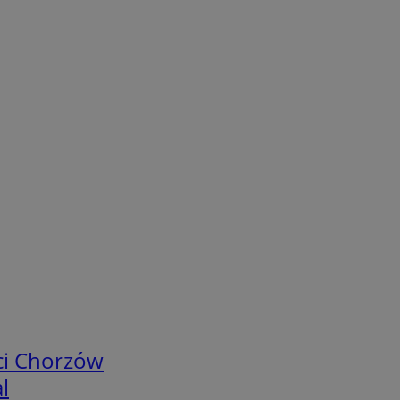
ci Chorzów
l