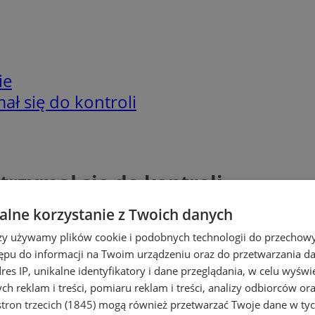
ie
ał się do kontroli
atrzymał się do kontroli
lne korzystanie z Twoich danych
rzy używamy plików cookie i podobnych technologii do przechow
ępu do informacji na Twoim urządzeniu oraz do przetwarzania 
dres IP, unikalne identyfikatory i dane przeglądania, w celu wyświ
h reklam i treści, pomiaru reklam i treści, analizy odbiorców or
tron trzecich (1845)
mogą również przetwarzać Twoje dane w tych