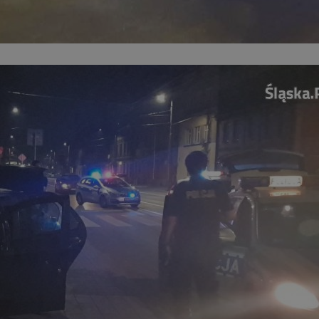
mojchorzow.pl
1 rok
Ten plik cookie przechowuje id
mojchorzow.pl
1 rok
Ten plik cookie przechowuje id
mojchorzow.pl
1 rok
Ten plik cookie przechowuje id
nt
4 tygodnie 2 dni
Ten plik cookie jest używany p
CookieScript
Script.com do zapamiętywania 
mojchorzow.pl
dotyczących zgody użytkownika
Jest to konieczne, aby baner c
Script.com działał poprawnie.
29 minut 53
Ten plik cookie służy do rozróż
Cloudflare Inc.
sekundy
botów. Jest to korzystne dla s
.temu.com
ponieważ umożliwia tworzeni
na temat korzystania z jej wit
METADATA
5 miesięcy 4
Ten plik cookie przechowuje i
YouTube
tygodnie
użytkownika oraz jego prefere
.youtube.com
prywatności podczas korzystan
Rejestruje wybory dotyczące p
Google Privacy Policy
i ustawień zgody, zapewniając 
w kolejnych wizytach. Dzięki 
musi ponownie konfigurować s
co zwiększa wygodę i zgodność
ochrony danych.
Sesja
Rejestruje, który klaster serw
NGINX Inc.
gościa. Jest to używane w kont
bh.contextweb.com
równoważenia obciążenia w ce
doświadczenia użytkownika.