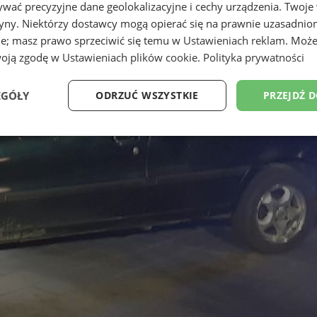
wać precyzyjne dane geolokalizacyjne i cechy urządzenia. Twoje
tryny. Niektórzy dostawcy mogą opierać się na prawnie uzasadnio
ie; masz prawo sprzeciwić się temu w
Ustawieniach reklam
. Może
woją zgodę w
Ustawieniach plików cookie
.
Polityka prywatności
EGÓŁY
ODRZUĆ WSZYSTKIE
PRZEJDŹ 
Wydajność
Targetowanie
Funkcjonalność
Ni
ezbędne
Wydajność
Targetowanie
Funkcjonalność
Niesklasyfikow
ie umożliwiają korzystanie z podstawowych funkcji strony internetowej, takich jak log
Bez niezbędnych plików cookie nie można prawidłowo korzystać ze strony internetowe
Okres
Provider
/
Domena
Opis
przechowywania