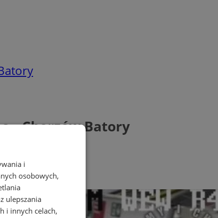
Batory
ec – Chorzów Batory
ywania i
danych osobowych,
etlania
az ulepszania
 i innych celach,