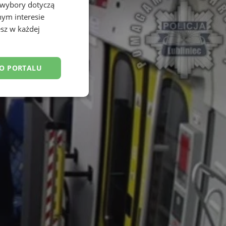
 wybory dotyczą
nym interesie
sz w każdej
DO PORTALU
esklasyfikowane
ane
owanie użytkownika i
j.