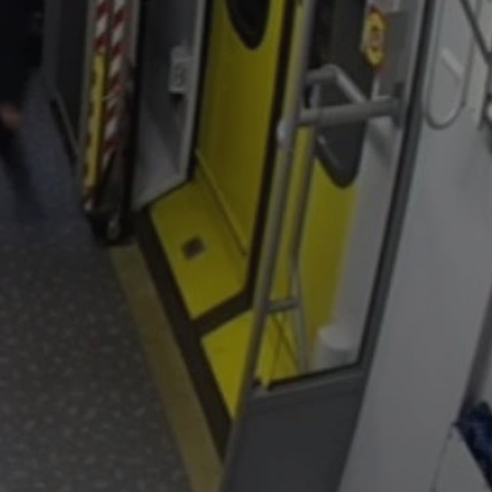
entyfikator sesji.
entyfikator sesji.
entyfikator sesji.
rzez usługę Cookie-
preferencji
 na pliki cookie.
ookie Cookie-
niania ludzi i
trony internetowej,
e ważnych raportów
ryny internetowej.
nformacje o zgodzie
ncjach dotyczących
ia z witryny.
olityki prywatności
ich przestrzeganie
temu użytkownik nie
woich preferencji,
 z regulacjami
erów obsługuje
ekście
lu optymalizacji