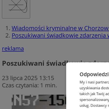
Wiadomości kryminalne w Chorzow
Poszukiwani świadkowie zdarzenia w
reklama
Poszukiwani świadkowie zdarzen
Odpowiedzia
23 lipca 2025 13:15
My i nasi partne
Czas czytania: 1 min.
uzyskiwania dost
takich jak Twój a
spersonalizowanyc
usług.
Dostawcy s