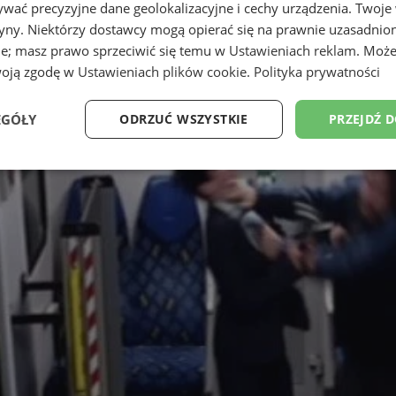
wać precyzyjne dane geolokalizacyjne i cechy urządzenia. Twoje
tryny. Niektórzy dostawcy mogą opierać się na prawnie uzasadnio
ie; masz prawo sprzeciwić się temu w
Ustawieniach reklam
. Może
woją zgodę w
Ustawieniach plików cookie
.
Polityka prywatności
EGÓŁY
ODRZUĆ WSZYSTKIE
PRZEJDŹ 
Wydajność
Targetowanie
Funkcjonalność
Ni
ezbędne
Wydajność
Targetowanie
Funkcjonalność
Niesklasyfikow
ie umożliwiają korzystanie z podstawowych funkcji strony internetowej, takich jak log
Bez niezbędnych plików cookie nie można prawidłowo korzystać ze strony internetowe
Okres
Provider
/
Domena
Opis
przechowywania