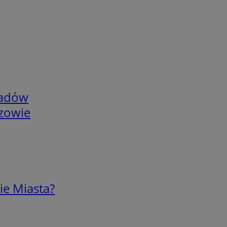
adów
rzowie
ie Miasta?