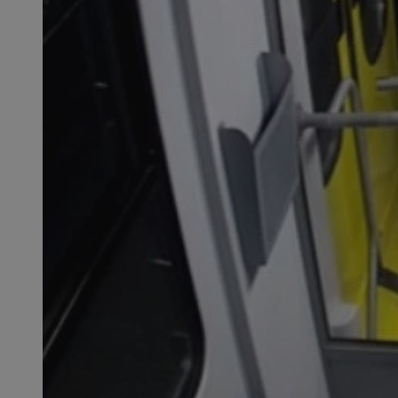
QeSessID
MvSessID
SessID
CookieScriptConse
__cf_bm
VISITOR_PRIVACY_
INGRESSCOOKIE