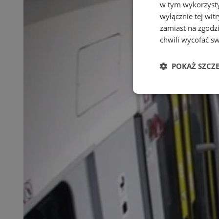
w tym wykorzysty
wyłącznie tej wi
zamiast na zgodz
chwili wycofać s
POKAŻ SZCZ
Niezbędne
Ni
Niezbędne pliki cook
zarządzanie kontem. 
Nazwa