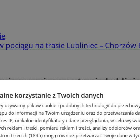
ie
 pociągu na trasie Lubliniec – Chorzów 
ia w pociągu na trasie Lublini
lne korzystanie z Twoich danych
rzy używamy plików cookie i podobnych technologii do przechow
ępu do informacji na Twoim urządzeniu oraz do przetwarzania 
dres IP, unikalne identyfikatory i dane przeglądania, w celu wyświ
h reklam i treści, pomiaru reklam i treści, analizy odbiorców or
tron trzecich (1845)
mogą również przetwarzać Twoje dane w tych