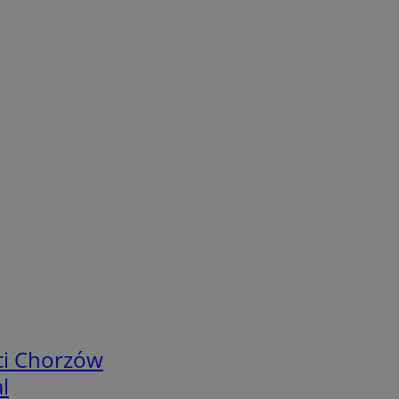
ci Chorzów
l