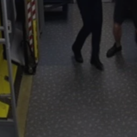
mojchorzow.pl
1 rok
Ten plik cookie przechowuje id
mojchorzow.pl
1 rok
Ten plik cookie przechowuje id
mojchorzow.pl
1 rok
Ten plik cookie przechowuje id
nt
4 tygodnie 2 dni
Ten plik cookie jest używany p
CookieScript
Script.com do zapamiętywania 
mojchorzow.pl
dotyczących zgody użytkownika
Jest to konieczne, aby baner c
Script.com działał poprawnie.
29 minut 53
Ten plik cookie służy do rozróż
Cloudflare Inc.
sekundy
botów. Jest to korzystne dla s
.temu.com
ponieważ umożliwia tworzeni
na temat korzystania z jej wit
METADATA
5 miesięcy 4
Ten plik cookie przechowuje i
YouTube
tygodnie
użytkownika oraz jego prefere
.youtube.com
prywatności podczas korzystan
Rejestruje wybory dotyczące p
Google Privacy Policy
i ustawień zgody, zapewniając 
w kolejnych wizytach. Dzięki 
musi ponownie konfigurować s
co zwiększa wygodę i zgodność
ochrony danych.
Sesja
Rejestruje, który klaster serw
NGINX Inc.
gościa. Jest to używane w kont
bh.contextweb.com
równoważenia obciążenia w ce
doświadczenia użytkownika.