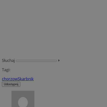
Słuchaj
⏵︎
Tagi:
chorzow
Skarbnik
Udostępnij