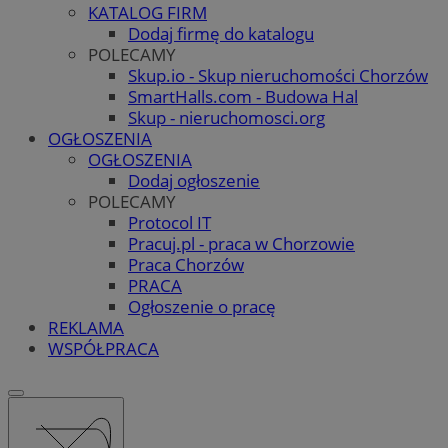
KATALOG FIRM
Dodaj firmę do katalogu
POLECAMY
Skup.io - Skup nieruchomości Chorzów
SmartHalls.com - Budowa Hal
Skup - nieruchomosci.org
OGŁOSZENIA
OGŁOSZENIA
Dodaj ogłoszenie
POLECAMY
Protocol IT
Pracuj.pl - praca w Chorzowie
Praca Chorzów
PRACA
Ogłoszenie o pracę
REKLAMA
WSPÓŁPRACA