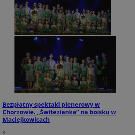
Bezpłatny spektakl plenerowy w
Chorzowie. „Świtezianka” na boisku w
Maciejkowicach
3