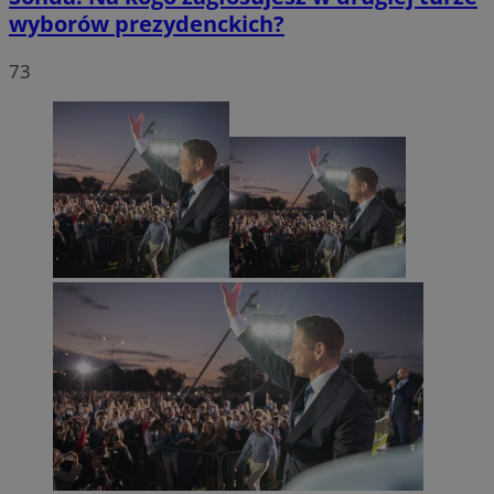
wyborów prezydenckich?
73