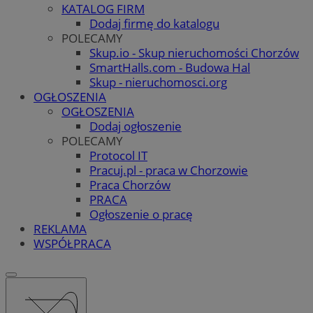
KATALOG FIRM
Dodaj firmę do katalogu
POLECAMY
Skup.io - Skup nieruchomości Chorzów
SmartHalls.com - Budowa Hal
Skup - nieruchomosci.org
OGŁOSZENIA
OGŁOSZENIA
Dodaj ogłoszenie
POLECAMY
Protocol IT
Pracuj.pl - praca w Chorzowie
Praca Chorzów
PRACA
Ogłoszenie o pracę
REKLAMA
WSPÓŁPRACA