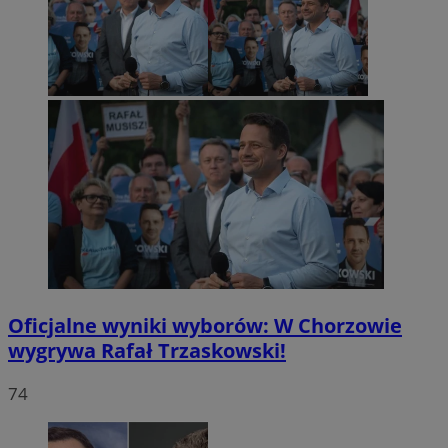
Oficjalne wyniki wyborów: W Chorzowie
wygrywa Rafał Trzaskowski!
74