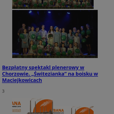
Bezpłatny spektakl plenerowy w
Chorzowie. „Świtezianka” na boisku w
Maciejkowicach
3