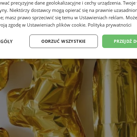
wać precyzyjne dane geolokalizacyjne i cechy urządzenia. Twoje
tryny. Niektórzy dostawcy mogą opierać się na prawnie uzasadnio
ie; masz prawo sprzeciwić się temu w
Ustawieniach reklam
. Może
woją zgodę w
Ustawieniach plików cookie
.
Polityka prywatności
EGÓŁY
ODRZUĆ WSZYSTKIE
PRZEJDŹ 
Wydajność
Targetowanie
Funkcjonalność
Ni
ezbędne
Wydajność
Targetowanie
Funkcjonalność
Niesklasyfikow
ie umożliwiają korzystanie z podstawowych funkcji strony internetowej, takich jak log
Bez niezbędnych plików cookie nie można prawidłowo korzystać ze strony internetowe
Okres
Provider
/
Domena
Opis
przechowywania