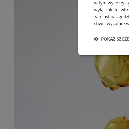
w tym wykorzysty
wyłącznie tej wi
zamiast na zgodz
chwili wycofać s
POKAŻ SZCZ
Niezbędne
Ni
Niezbędne pliki cook
zarządzanie kontem. 
Nazwa