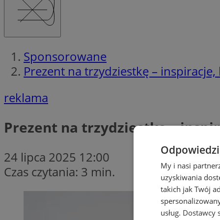
Sponsorowane
Prezent na trzydziestkę – inspiracje,
reklama
Prezent na trzydziestkę – inspi
Odpowiedzia
24 lipca 2025 12:00
My i nasi partne
Czas czytania: 3 min.
uzyskiwania dost
takich jak Twój a
spersonalizowanyc
usług.
Dostawcy s