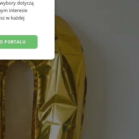
 wybory dotyczą
nym interesie
sz w każdej
DO PORTALU
esklasyfikowane
ane
owanie użytkownika i
j.