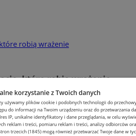
 które robią wrażenie
racje, które robią wrażenie
lne korzystanie z Twoich danych
rzy używamy plików cookie i podobnych technologii do przechow
ępu do informacji na Twoim urządzeniu oraz do przetwarzania 
dres IP, unikalne identyfikatory i dane przeglądania, w celu wyświ
h reklam i treści, pomiaru reklam i treści, analizy odbiorców or
tron trzecich (1845)
mogą również przetwarzać Twoje dane w tych