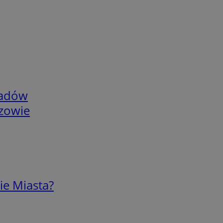
adów
rzowie
ie Miasta?