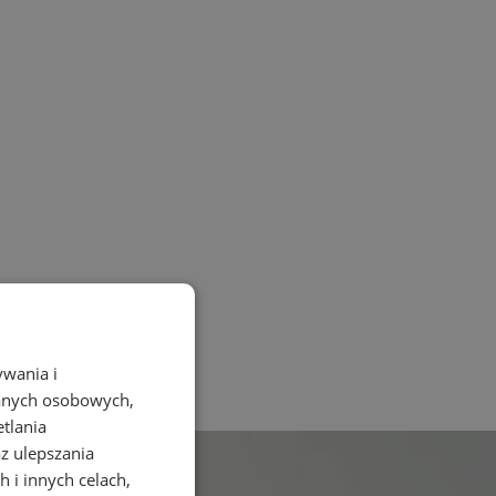
ywania i
danych osobowych,
etlania
az ulepszania
 i innych celach,