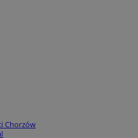
ci Chorzów
l