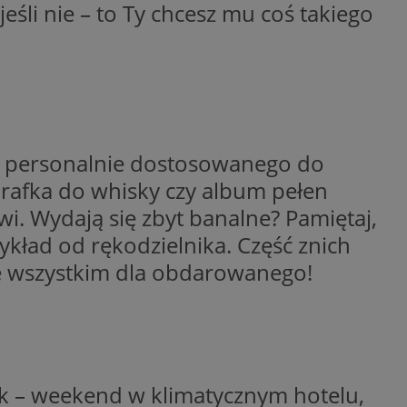
eśli nie – to Ty chcesz mu coś takiego
y gościa na
nych celów
wywania
Opis
oś personalnie dostosowanego do
aportowania na
etowej dla
iaru wysiłków
rafka do whisky czy album pełen
madzić dane, takie
wników z reklamami
nę internetową lub
i. Wydają się zbyt banalne? Pamiętaj,
rakcji
kład od rękodzielnika. Część znich
ubleClick for
ernetowej w celu
wyświetlanie reklam
jonalności strony
de wszystkim dla obdarowanego!
ć.
rażaniem funkcji i
aniem Microsoft
trolować, które
wywania informacji
wyświetlane
ów stron w jedną
ń etapowych,
anego użytkownika
aniem Microsoft
wywania informacji
służący do
nek – weekend w klimatycznym hotelu,
ów stron w jedną
towej za