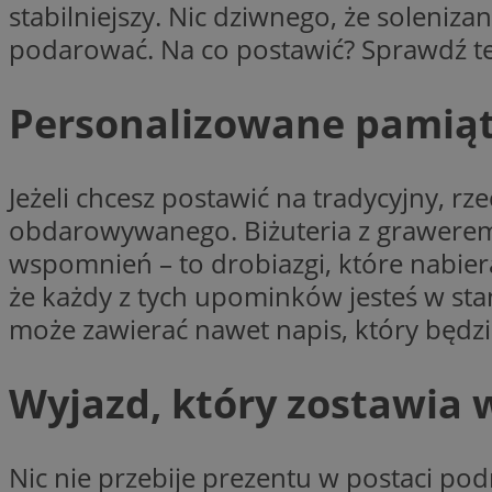
stabilniejszy. Nic dziwnego, że soleniza
li_gc
podarować. Na co postawić? Sprawdź t
Personalizowane pamiąt
Nazwa
Nazwa
openstat_umr82x3
Nazwa
Jeżeli chcesz postawić na tradycyjny, r
openstat_gid
VP
pb_rtb_ev_part
obdarowywanego. Biżuteria z grawerem,
openstat_pbi939ar
openstat_khpu8s
wspomnień – to drobiazgi, które nabier
openstat_iy2unm5p
_clck
że każdy z tych upominków jesteś w sta
__gads
incap_ses_1688_32
może zawierać nawet napis, który będz
openstat_wj089dcr
__Secure-
_clsk
ROLLOUT_TOKEN
visid_incap_322052
Wyjazd, który zostawia
_clsk
bcookie
Nic nie przebije prezentu w postaci po