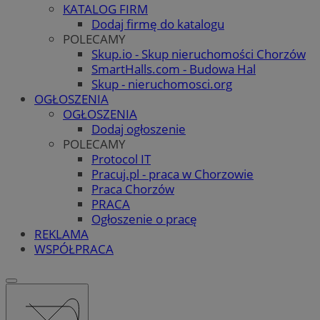
KATALOG FIRM
Dodaj firmę do katalogu
POLECAMY
Skup.io - Skup nieruchomości Chorzów
SmartHalls.com - Budowa Hal
Skup - nieruchomosci.org
OGŁOSZENIA
OGŁOSZENIA
Dodaj ogłoszenie
POLECAMY
Protocol IT
Pracuj.pl - praca w Chorzowie
Praca Chorzów
PRACA
Ogłoszenie o pracę
REKLAMA
WSPÓŁPRACA