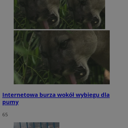
Internetowa burza wokół wybiegu dla
pumy
65