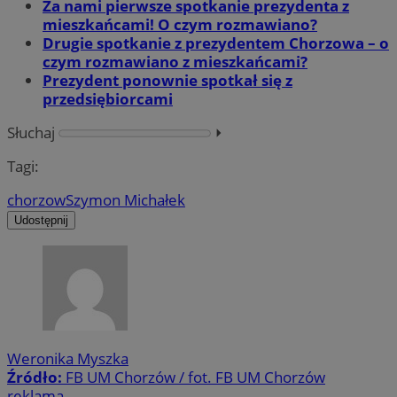
Za nami pierwsze spotkanie prezydenta z
mieszkańcami! O czym rozmawiano?
Drugie spotkanie z prezydentem Chorzowa – o
czym rozmawiano z mieszkańcami?
Prezydent ponownie spotkał się z
przedsiębiorcami
Słuchaj
⏵︎
Tagi:
chorzow
Szymon Michałek
Udostępnij
Weronika Myszka
Źródło:
FB UM Chorzów / fot. FB UM Chorzów
reklama