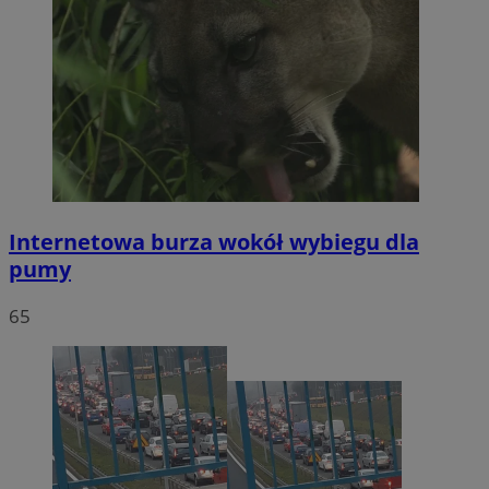
Internetowa burza wokół wybiegu dla
pumy
65