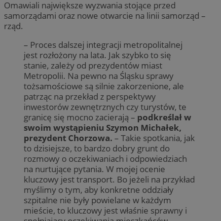
Omawiali największe wyzwania stojące przed
samorządami oraz nowe otwarcie na linii samorząd –
rząd.
– Proces dalszej integracji metropolitalnej
jest rozłożony na lata. Jak szybko to się
stanie, zależy od prezydentów miast
Metropolii. Na pewno na Śląsku sprawy
tożsamościowe są silnie zakorzenione, ale
patrząc na przekład z perspektywy
inwestorów zewnętrznych czy turystów, te
granicę się mocno zacierają –
podkreślał w
swoim wystąpieniu Szymon Michałek,
prezydent Chorzowa.
– Takie spotkania, jak
to dzisiejsze, to bardzo dobry grunt do
rozmowy o oczekiwaniach i odpowiedziach
na nurtujące pytania. W mojej ocenie
kluczowy jest transport. Bo jeżeli na przykład
myślimy o tym, aby konkretne oddziały
szpitalne nie były powielane w każdym
mieście, to kluczowy jest właśnie sprawny i
spełniający oczekiwania mieszkańców