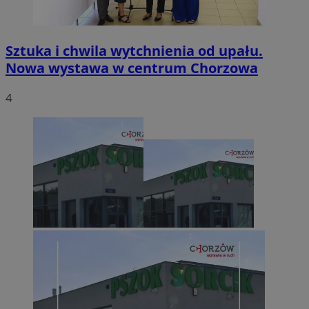
Sztuka i chwila wytchnienia od upału.
Nowa wystawa w centrum Chorzowa
4