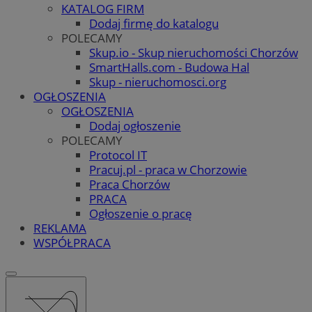
KATALOG FIRM
Dodaj firmę do katalogu
POLECAMY
Skup.io - Skup nieruchomości Chorzów
SmartHalls.com - Budowa Hal
Skup - nieruchomosci.org
OGŁOSZENIA
OGŁOSZENIA
Dodaj ogłoszenie
POLECAMY
Protocol IT
Pracuj.pl - praca w Chorzowie
Praca Chorzów
PRACA
Ogłoszenie o pracę
REKLAMA
WSPÓŁPRACA