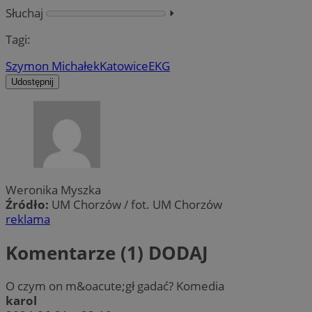
Słuchaj
⏵︎
Tagi:
Szymon Michałek
Katowice
EKG
Udostępnij
Weronika Myszka
Źródło:
UM Chorzów / fot. UM Chorzów
reklama
Komentarze (1)
DODAJ
O czym on m&oacute;gł gadać? Komedia
karol