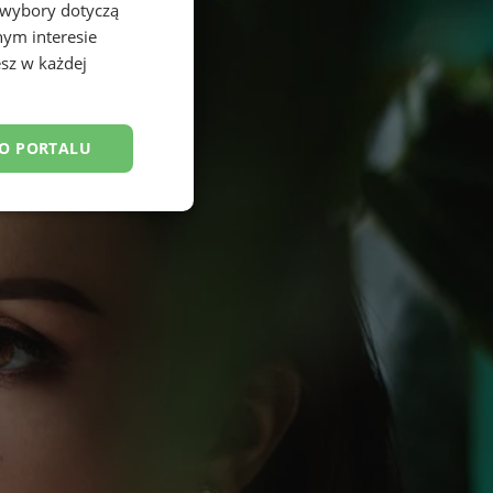
 wybory dotyczą
nym interesie
sz w każdej
DO PORTALU
esklasyfikowane
ane
owanie użytkownika i
j.