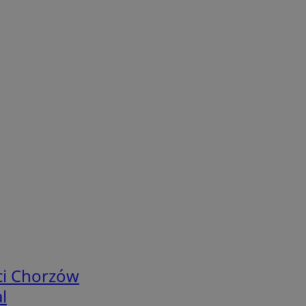
ci Chorzów
l