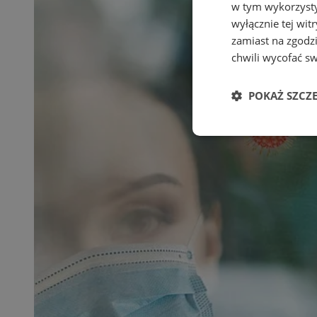
w tym wykorzysty
wyłącznie tej wi
zamiast na zgodz
chwili wycofać s
POKAŻ SZCZ
Niezbędne
Ni
Niezbędne pliki cook
zarządzanie kontem. 
Nazwa