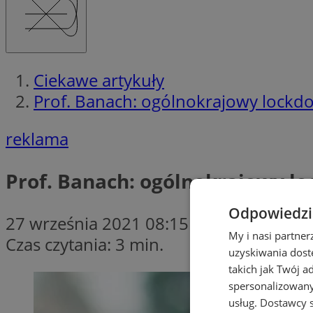
Ciekawe artykuły
Prof. Banach: ogólnokrajowy lockdo
reklama
Prof. Banach: ogólnokrajowy lo
Odpowiedzia
27 września 2021 08:15
My i nasi partne
Czas czytania: 3 min.
uzyskiwania dost
takich jak Twój a
spersonalizowanyc
usług.
Dostawcy s