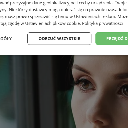
wać precyzyjne dane geolokalizacyjne i cechy urządzenia. Twoje
tryny. Niektórzy dostawcy mogą opierać się na prawnie uzasadnio
ie; masz prawo sprzeciwić się temu w
Ustawieniach reklam
. Może
woją zgodę w
Ustawieniach plików cookie
.
Polityka prywatności
EGÓŁY
ODRZUĆ WSZYSTKIE
PRZEJDŹ 
Wydajność
Targetowanie
Funkcjonalność
Ni
ezbędne
Wydajność
Targetowanie
Funkcjonalność
Niesklasyfikow
ie umożliwiają korzystanie z podstawowych funkcji strony internetowej, takich jak log
Bez niezbędnych plików cookie nie można prawidłowo korzystać ze strony internetowe
Okres
Provider
/
Domena
Opis
przechowywania