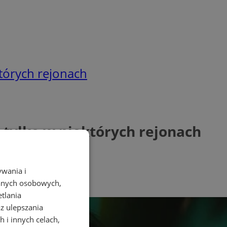
których rejonach
 tylko w niektórych rejonach
ywania i
danych osobowych,
etlania
az ulepszania
 i innych celach,