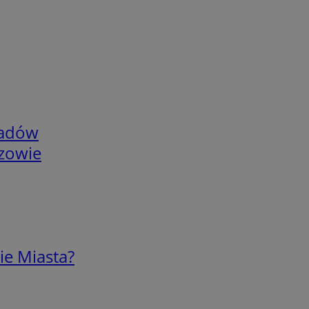
adów
rzowie
ie Miasta?