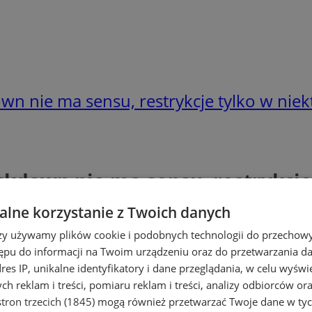
wn nie ma sensu, restrykcje tylko w nie
ckdown nie ma sensu, restrykcje
lne korzystanie z Twoich danych
rzy używamy plików cookie i podobnych technologii do przechow
ępu do informacji na Twoim urządzeniu oraz do przetwarzania 
dres IP, unikalne identyfikatory i dane przeglądania, w celu wyświ
h reklam i treści, pomiaru reklam i treści, analizy odbiorców or
tron trzecich (1845)
mogą również przetwarzać Twoje dane w tych