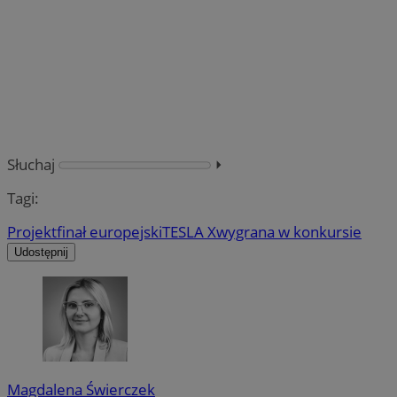
Słuchaj
⏵︎
Tagi:
Projekt
finał europejski
TESLA X
wygrana w konkursie
Udostępnij
Magdalena Świerczek