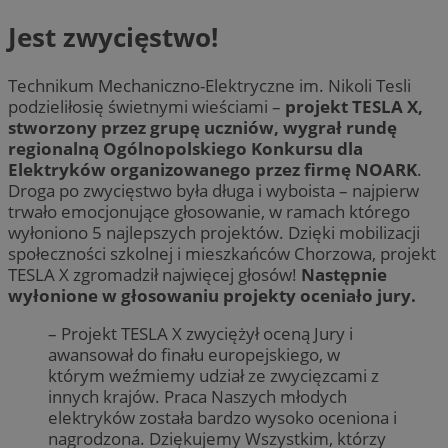
Jest zwycięstwo!
Technikum Mechaniczno-Elektryczne im. Nikoli Tesli
podzieliłosię świetnymi wieściami –
projekt TESLA X,
stworzony przez grupę uczniów, wygrał rundę
regionalną Ogólnopolskiego Konkursu dla
Elektryków organizowanego przez firmę NOARK
.
Droga po zwycięstwo była długa i wyboista – najpierw
trwało emocjonujące głosowanie, w ramach którego
wyłoniono 5 najlepszych projektów. Dzięki mobilizacji
społeczności szkolnej i mieszkańców Chorzowa, projekt
TESLA X zgromadził najwięcej głosów!
Następnie
wyłonione w głosowaniu projekty oceniało jury.
– Projekt TESLA X zwyciężył oceną Jury i
awansował do finału europejskiego, w
którym weźmiemy udział ze zwycięzcami z
innych krajów. Praca Naszych młodych
elektryków została bardzo wysoko oceniona i
nagrodzona. Dziękujemy Wszystkim, którzy