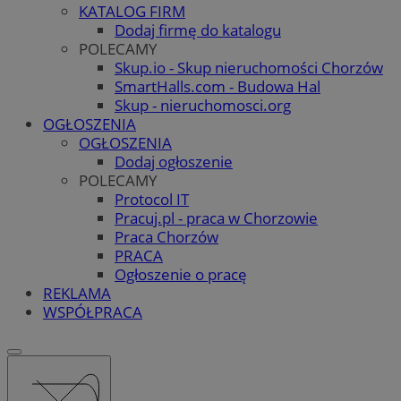
KATALOG FIRM
Dodaj firmę do katalogu
POLECAMY
Skup.io - Skup nieruchomości Chorzów
SmartHalls.com - Budowa Hal
Skup - nieruchomosci.org
OGŁOSZENIA
OGŁOSZENIA
Dodaj ogłoszenie
POLECAMY
Protocol IT
Pracuj.pl - praca w Chorzowie
Praca Chorzów
PRACA
Ogłoszenie o pracę
REKLAMA
WSPÓŁPRACA