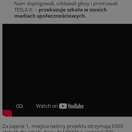
Nam dopingowali, oddawali głosy i promowali
TESLA X. –
przekazuje szkoła w swoich
mediach społecznościowych.
Za zajęcie 1. miejsca twórcy projektu otrzymają 6000