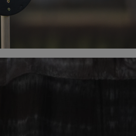
mojchorzow.pl
1 rok
Ten plik cookie przechowuje id
mojchorzow.pl
1 rok
Ten plik cookie przechowuje id
mojchorzow.pl
1 rok
Ten plik cookie przechowuje id
nt
4 tygodnie 2 dni
Ten plik cookie jest używany p
CookieScript
Script.com do zapamiętywania 
mojchorzow.pl
dotyczących zgody użytkownika
Jest to konieczne, aby baner c
Script.com działał poprawnie.
29 minut 53
Ten plik cookie służy do rozróż
Cloudflare Inc.
sekundy
botów. Jest to korzystne dla s
.temu.com
ponieważ umożliwia tworzeni
na temat korzystania z jej wit
METADATA
5 miesięcy 4
Ten plik cookie przechowuje i
YouTube
tygodnie
użytkownika oraz jego prefere
.youtube.com
prywatności podczas korzystan
Rejestruje wybory dotyczące p
Google Privacy Policy
i ustawień zgody, zapewniając 
w kolejnych wizytach. Dzięki 
musi ponownie konfigurować s
co zwiększa wygodę i zgodność
ochrony danych.
Sesja
Rejestruje, który klaster serw
NGINX Inc.
gościa. Jest to używane w kont
bh.contextweb.com
równoważenia obciążenia w ce
doświadczenia użytkownika.