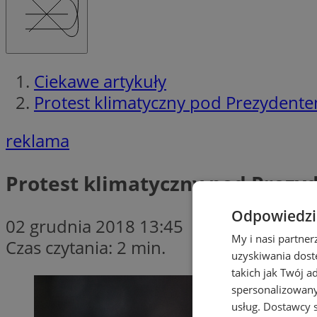
Ciekawe artykuły
Protest klimatyczny pod Prezydente
reklama
Protest klimatyczny pod Prezy
Odpowiedzia
02 grudnia 2018 13:45
My i nasi partne
Czas czytania: 2 min.
uzyskiwania dost
takich jak Twój a
spersonalizowanyc
usług.
Dostawcy s