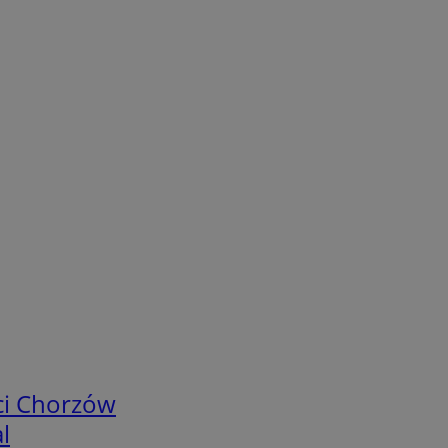
ci Chorzów
l