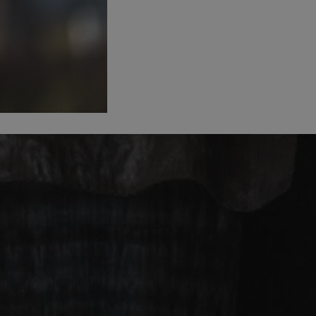
entyfikator sesji.
entyfikator sesji.
entyfikator sesji.
rzez usługę Cookie-
preferencji
 na pliki cookie.
ookie Cookie-
niania ludzi i
trony internetowej,
e ważnych raportów
ryny internetowej.
nformacje o zgodzie
ncjach dotyczących
ia z witryny.
olityki prywatności
ich przestrzeganie
temu użytkownik nie
woich preferencji,
 z regulacjami
erów obsługuje
ekście
lu optymalizacji