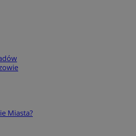
adów
rzowie
ie Miasta?