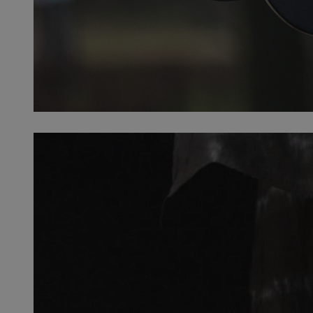
QeSessID
MvSessID
SessID
CookieScriptConse
__cf_bm
VISITOR_PRIVACY_
INGRESSCOOKIE