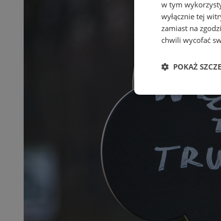
w tym wykorzysty
wyłącznie tej wi
zamiast na zgodz
chwili wycofać s
POKAŻ SZCZ
Niezbędne
Ni
Niezbędne pliki cook
zarządzanie kontem. 
Nazwa