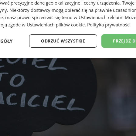
wać precyzyjne dane geolokalizacyjne i cechy urządzenia. Twoje
tryny. Niektórzy dostawcy mogą opierać się na prawnie uzasadnio
ie; masz prawo sprzeciwić się temu w
Ustawieniach reklam
. Może
woją zgodę w
Ustawieniach plików cookie
.
Polityka prywatności
EGÓŁY
ODRZUĆ WSZYSTKIE
PRZEJDŹ 
Wydajność
Targetowanie
Funkcjonalność
Ni
ezbędne
Wydajność
Targetowanie
Funkcjonalność
Niesklasyfikow
ie umożliwiają korzystanie z podstawowych funkcji strony internetowej, takich jak log
Bez niezbędnych plików cookie nie można prawidłowo korzystać ze strony internetowe
Okres
Provider
/
Domena
Opis
przechowywania