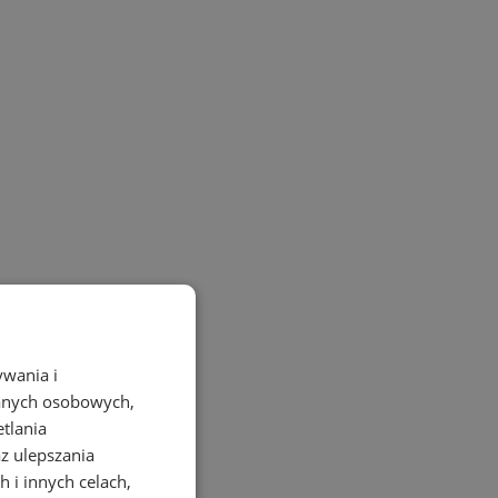
ywania i
danych osobowych,
etlania
az ulepszania
 i innych celach,