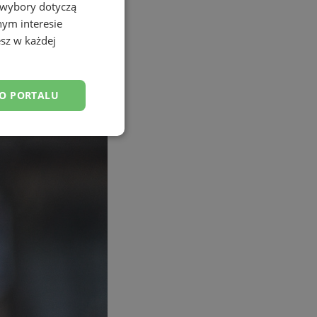
 wybory dotyczą
nym interesie
sz w każdej
DO PORTALU
esklasyfikowane
ane
owanie użytkownika i
j.