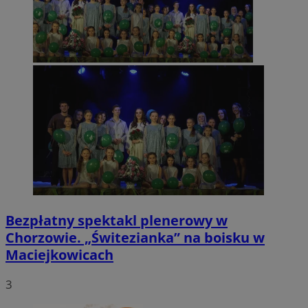
Bezpłatny spektakl plenerowy w
Chorzowie. „Świtezianka” na boisku w
Maciejkowicach
3