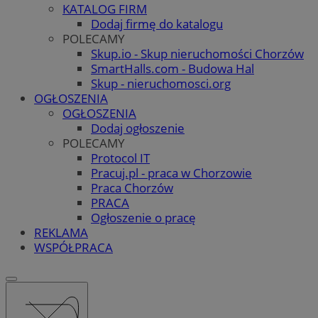
KATALOG FIRM
Dodaj firmę do katalogu
POLECAMY
Skup.io - Skup nieruchomości Chorzów
SmartHalls.com - Budowa Hal
Skup - nieruchomosci.org
OGŁOSZENIA
OGŁOSZENIA
Dodaj ogłoszenie
POLECAMY
Protocol IT
Pracuj.pl - praca w Chorzowie
Praca Chorzów
PRACA
Ogłoszenie o pracę
REKLAMA
WSPÓŁPRACA