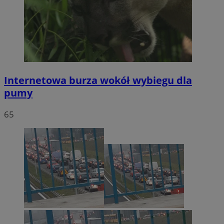
Internetowa burza wokół wybiegu dla
pumy
65