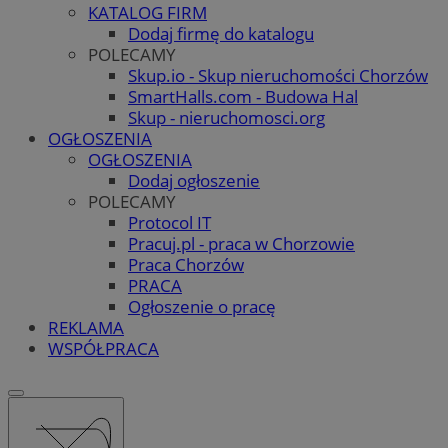
KATALOG FIRM
Dodaj firmę do katalogu
POLECAMY
Skup.io - Skup nieruchomości Chorzów
SmartHalls.com - Budowa Hal
Skup - nieruchomosci.org
OGŁOSZENIA
OGŁOSZENIA
Dodaj ogłoszenie
POLECAMY
Protocol IT
Pracuj.pl - praca w Chorzowie
Praca Chorzów
PRACA
Ogłoszenie o pracę
REKLAMA
WSPÓŁPRACA