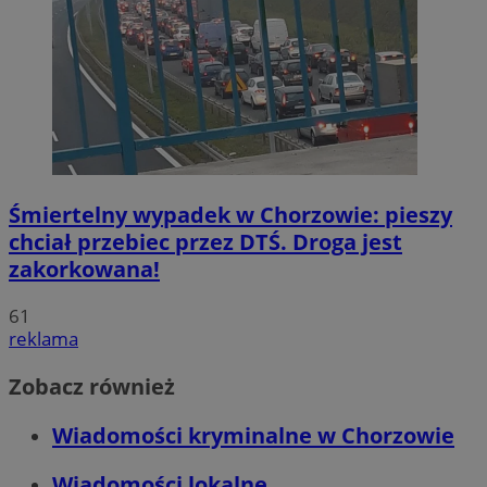
Śmiertelny wypadek w Chorzowie: pieszy
chciał przebiec przez DTŚ. Droga jest
zakorkowana!
61
reklama
Zobacz również
Wiadomości kryminalne w Chorzowie
Wiadomości lokalne