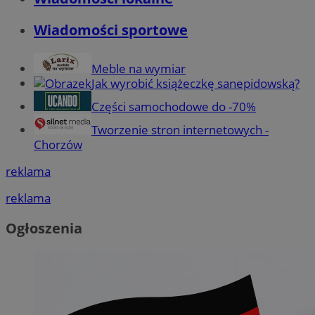
Wiadomości sportowe
Meble na wymiar
Jak wyrobić książeczkę sanepidowską?
Części samochodowe do -70%
Tworzenie stron internetowych -
Chorzów
reklama
reklama
Ogłoszenia