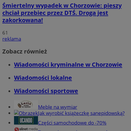
Śmiertelny wypadek w Chorzowie: pieszy
chciał przebiec przez DTŚ. Droga jest
zakorkowana!
61
reklama
Zobacz również
Wiadomości kryminalne w Chorzowie
Wiadomości lokalne
Wiadomości sportowe
Meble na wymiar
Jak wyrobić książeczkę sanepidowską?
Części samochodowe do -70%