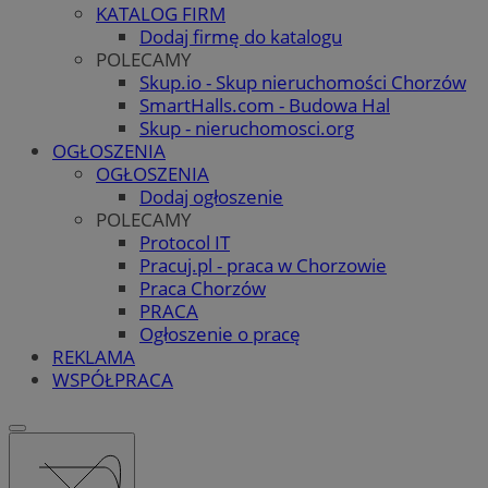
KATALOG FIRM
Dodaj firmę do katalogu
POLECAMY
Skup.io - Skup nieruchomości Chorzów
SmartHalls.com - Budowa Hal
Skup - nieruchomosci.org
OGŁOSZENIA
OGŁOSZENIA
Dodaj ogłoszenie
POLECAMY
Protocol IT
Pracuj.pl - praca w Chorzowie
Praca Chorzów
PRACA
Ogłoszenie o pracę
REKLAMA
WSPÓŁPRACA