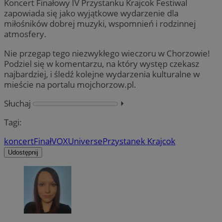
Koncert Finałowy IV Przystanku Krajcok Festiwal
zapowiada się jako wyjątkowe wydarzenie dla
miłośników dobrej muzyki, wspomnień i rodzinnej
atmosfery.
Nie przegap tego niezwykłego wieczoru w Chorzowie!
Podziel się w komentarzu, na który występ czekasz
najbardziej, i śledź kolejne wydarzenia kulturalne w
mieście na portalu mojchorzow.pl.
Słuchaj
⏵︎
Tagi:
koncert
Finał
VOX
Universe
Przystanek Krajcok
Udostępnij