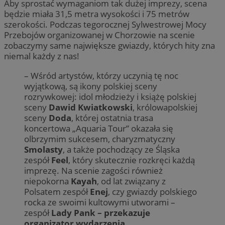
Aby sprostać wymaganiom tak dużej imprezy, scena
będzie miała 31,5 metra wysokości i 75 metrów
szerokości. Podczas tegorocznej Sylwestrowej Mocy
Przebojów organizowanej w Chorzowie na scenie
zobaczymy same największe gwiazdy, których hity zna
niemal każdy z nas!
– Wśród artystów, którzy uczynią tę noc
wyjątkową, są ikony polskiej sceny
rozrywkowej: idol młodzieży i książę polskiej
sceny
Dawid Kwiatkowski
, królowapolskiej
sceny
Doda
, której ostatnia trasa
koncertowa „Aquaria Tour” okazała się
olbrzymim sukcesem, charyzmatyczny
Smolasty
, a także pochodzący ze Śląska
zespół
Feel
, który skutecznie rozkręci każdą
imprezę. Na scenie zagości również
niepokorna
Kayah
, od lat związany z
Polsatem zespół
Enej
, czy gwiazdy polskiego
rocka ze swoimi kultowymi utworami –
zespół
Lady Pank
– przekazuje
organizator wydarzenia.