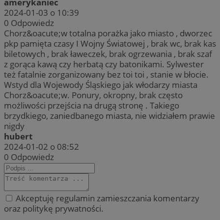
amerykaniec
2024-01-03 o 10:39
0
Odpowiedz
Chorz&oacute;w totalna porażka jako miasto , dworzec
pkp pamięta czasy I Wojny Światowej , brak wc, brak kas
biletowych , brak ławeczek, brak ogrzewania , brak szaf
z gorąca kawą czy herbatą czy batonikami. Sylwester
też fatalnie zorganizowany bez toi toi , stanie w błocie.
Wstyd dla Wojewody Śląskiego jak włodarzy miasta
Chorz&oacute;w. Ponury, okropny, brak często
możliwości przejścia na drugą stronę . Takiego
brzydkiego, zaniedbanego miasta, nie widziałem prawie
nigdy
hubert
2024-01-02 o 08:52
0
Odpowiedz
Akceptuję regulamin zamieszczania komentarzy
oraz politykę prywatności.