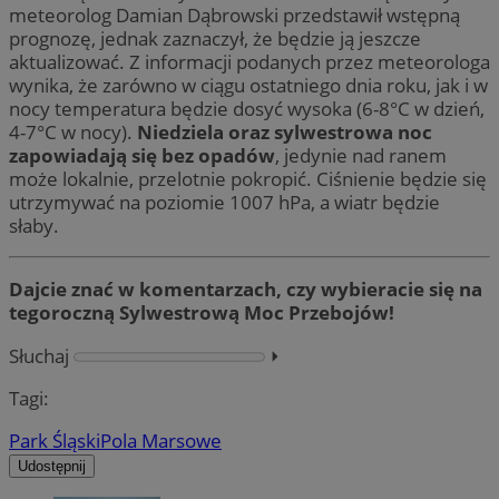
meteorolog Damian Dąbrowski przedstawił wstępną
prognozę, jednak zaznaczył, że będzie ją jeszcze
aktualizować. Z informacji podanych przez meteorologa
wynika, że zarówno w ciągu ostatniego dnia roku, jak i w
nocy temperatura będzie dosyć wysoka (6-8°C w dzień,
4-7°C w nocy).
Niedziela oraz
sylwestrowa noc
zapowiadają się bez opadów
, jedynie nad ranem
może lokalnie, przelotnie pokropić. Ciśnienie będzie się
utrzymywać na poziomie 1007 hPa, a wiatr będzie
słaby.
Dajcie znać w komentarzach, czy wybieracie się na
tegoroczną Sylwestrową Moc Przebojów!
Słuchaj
⏵︎
Tagi:
Park Śląski
Pola Marsowe
Udostępnij