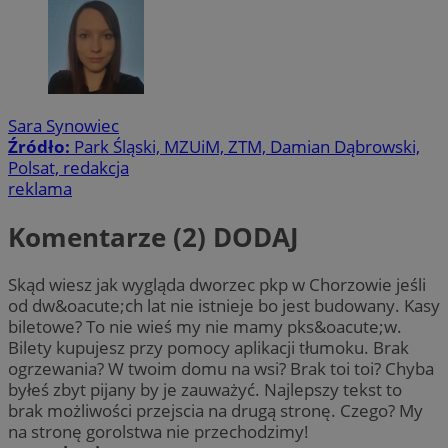
Sara Synowiec
Źródło:
Park Śląski, MZUiM, ZTM, Damian Dąbrowski,
Polsat, redakcja
reklama
Komentarze (2)
DODAJ
Skąd wiesz jak wygląda dworzec pkp w Chorzowie jeśli
od dw&oacute;ch lat nie istnieje bo jest budowany. Kasy
biletowe? To nie wieś my nie mamy pks&oacute;w.
Bilety kupujesz przy pomocy aplikacji tłumoku. Brak
ogrzewania? W twoim domu na wsi? Brak toi toi? Chyba
byłeś zbyt pijany by je zauważyć. Najlepszy tekst to
brak możliwości przejscia na drugą stronę. Czego? My
na stronę gorolstwa nie przechodzimy!