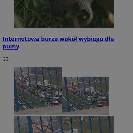
Internetowa burza wokół wybiegu dla
pumy
65