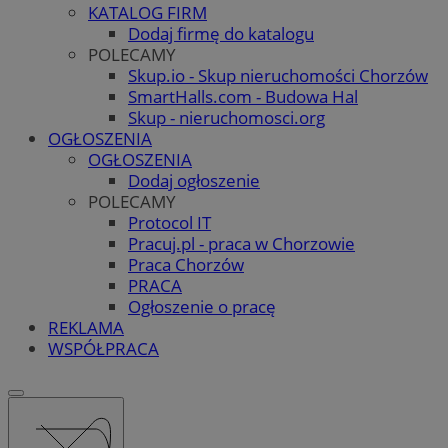
KATALOG FIRM
Dodaj firmę do katalogu
POLECAMY
Skup.io - Skup nieruchomości Chorzów
SmartHalls.com - Budowa Hal
Skup - nieruchomosci.org
OGŁOSZENIA
OGŁOSZENIA
Dodaj ogłoszenie
POLECAMY
Protocol IT
Pracuj.pl - praca w Chorzowie
Praca Chorzów
PRACA
Ogłoszenie o pracę
REKLAMA
WSPÓŁPRACA