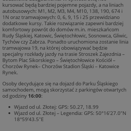
kursować będą bardziej pojemne pojazdy, a na liniach
autobusowych: M1, M2, M3, M4, M10, 138, 190, 674 i
1N oraz tramwajowych: 0, 6, 9, 15 i 25 przewidziano
dodatkowe kursy. Takie rozwiązanie zapewni bardziej
komfortowy powrót do domów m.in. mieszkańcom
Rudy Śląskiej, Katowic, Świętochłowic, Sosnowca, Gliwic,
Tychów czy Zabrza. Ponadto uruchomiona zostanie linia
tramwajowa 19, na której obowiązywać będzie
specjalny rozkłady jazdy na trasie Stroszek Zajezdnia –
Bytom Plac Sikorskiego – Świętochłowice Kościół –
Chorzów Rynek– Chorzów Stadion Śląski – Katowice
Rynek.
Osoby decydujące się na dojazd do Parku Śląskiego
samochodem, mogą skorzystać z parkingów otwartych
od godziny
16:00
:
Wjazd od ul. Złotej: GPS: 50.27, 18.99
Wjazd od ul. Złotej – Legendia: GPS: 50°16’27.0″N
18°59’43.5″E