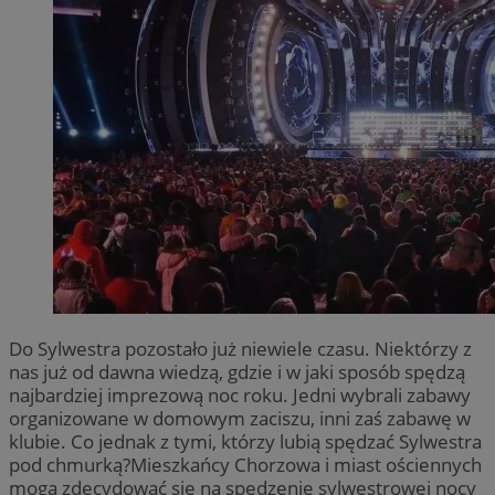
Do Sylwestra pozostało już niewiele czasu. Niektórzy z
nas już od dawna wiedzą, gdzie i w jaki sposób spędzą
najbardziej imprezową noc roku. Jedni wybrali zabawy
organizowane w domowym zaciszu, inni zaś zabawę w
klubie. Co jednak z tymi, którzy lubią spędzać Sylwestra
pod chmurką?Mieszkańcy Chorzowa i miast ościennych
mogą zdecydować się na spędzenie sylwestrowej nocy