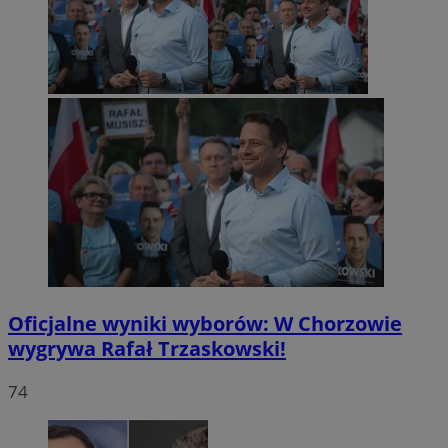
Oficjalne wyniki wyborów: W Chorzowie
wygrywa Rafał Trzaskowski!
74