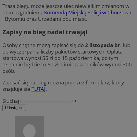
Trasa biegu może jeszcze ulec niewielkim zmianom w
toku uzgodnień z
Komendą Miejską Policji w Chorzowie
i Bytomiu oraz Urzędami obu miast.
Zapisy na bieg nadal trwają!
Osoby chętne mogą zapisać się do
2 listopada br
. lub
do wyczerpania liczby pakietów startowych. Opłata
startowa wynosi 55 zł do 15 października, po tym
terminie będzie to 60 zł. Limit zawodników wynosi 300
osób.
Zapisać się na bieg można poprzez formularz, który
znajduje się
TUTAJ
.
Słuchaj
⏵︎
Udostępnij