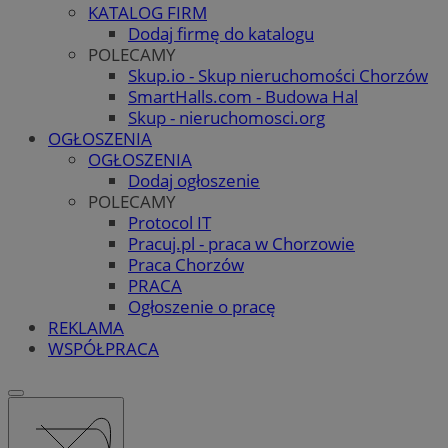
KATALOG FIRM
Dodaj firmę do katalogu
POLECAMY
Skup.io - Skup nieruchomości Chorzów
SmartHalls.com - Budowa Hal
Skup - nieruchomosci.org
OGŁOSZENIA
OGŁOSZENIA
Dodaj ogłoszenie
POLECAMY
Protocol IT
Pracuj.pl - praca w Chorzowie
Praca Chorzów
PRACA
Ogłoszenie o pracę
REKLAMA
WSPÓŁPRACA