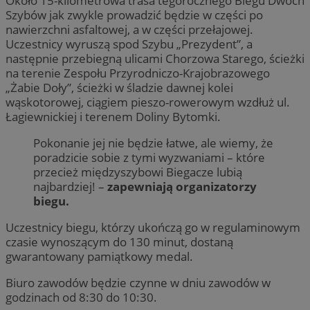
Około 15-kilometrowa trasa tegorocznego Biegu Dwóch
Szybów jak zwykle prowadzić będzie w części po
nawierzchni asfaltowej, a w części przełajowej.
Uczestnicy wyruszą spod Szybu „Prezydent”, a
następnie przebiegną ulicami Chorzowa Starego, ścieżki
na terenie Zespołu Przyrodniczo-Krajobrazowego
„Żabie Doły”, ścieżki w śladzie dawnej kolei
wąskotorowej, ciągiem pieszo-rowerowym wzdłuż ul.
Łagiewnickiej i terenem Doliny Bytomki.
Pokonanie jej nie będzie łatwe, ale wiemy, że
poradzicie sobie z tymi wyzwaniami – które
przecież międzyszybowi Biegacze lubią
najbardziej! –
zapewniają organizatorzy
biegu.
Uczestnicy biegu, którzy ukończą go w regulaminowym
czasie wynoszącym do 130 minut, dostaną
gwarantowany pamiątkowy medal.
Biuro zawodów będzie czynne w dniu zawodów w
godzinach od 8:30 do 10:30.