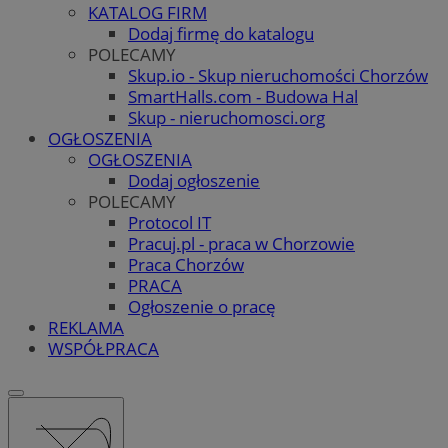
KATALOG FIRM
Dodaj firmę do katalogu
POLECAMY
Skup.io - Skup nieruchomości Chorzów
SmartHalls.com - Budowa Hal
Skup - nieruchomosci.org
OGŁOSZENIA
OGŁOSZENIA
Dodaj ogłoszenie
POLECAMY
Protocol IT
Pracuj.pl - praca w Chorzowie
Praca Chorzów
PRACA
Ogłoszenie o pracę
REKLAMA
WSPÓŁPRACA