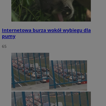
Internetowa burza wokół wybiegu dla
pumy
65