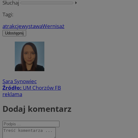
Słuchaj
⏵︎
Tagi:
atrakcje
wystawa
Wernisaż
Udostępnij
Sara Synowiec
Źródło:
UM Chorzów FB
reklama
Dodaj komentarz