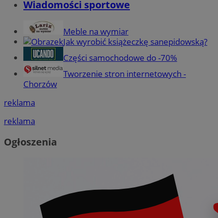
Wiadomości sportowe
Meble na wymiar
Jak wyrobić książeczkę sanepidowską?
Części samochodowe do -70%
Tworzenie stron internetowych -
Chorzów
reklama
reklama
Ogłoszenia