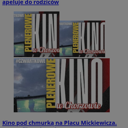
apeluje do rodziców
Kino pod chmurką na Placu Mickiewicza.