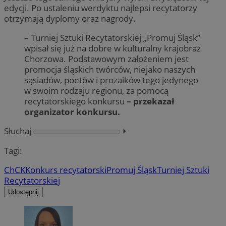
edycji. Po ustaleniu werdyktu najlepsi recytatorzy
otrzymają dyplomy oraz nagrody.
– Turniej Sztuki Recytatorskiej „Promuj Śląsk”
wpisał się już na dobre w kulturalny krajobraz
Chorzowa. Podstawowym założeniem jest
promocja śląskich twórców, niejako naszych
sąsiadów, poetów i prozaików tego jedynego
w swoim rodzaju regionu, za pomocą
recytatorskiego konkursu
– przekazał
organizator konkursu.
Słuchaj
⏵︎
Tagi:
ChCK
Konkurs recytatorski
Promuj Śląsk
Turniej Sztuki
Recytatorskiej
Udostępnij