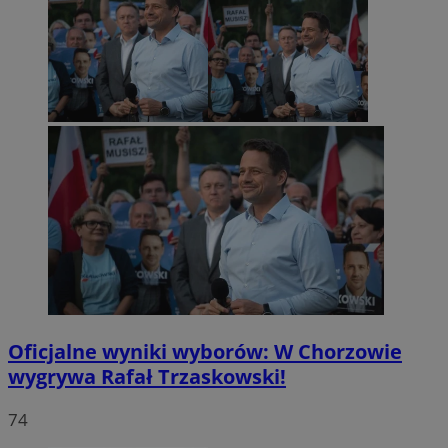
Oficjalne wyniki wyborów: W Chorzowie
wygrywa Rafał Trzaskowski!
74