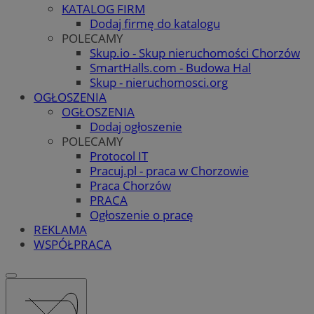
KATALOG FIRM
Dodaj firmę do katalogu
POLECAMY
Skup.io - Skup nieruchomości Chorzów
SmartHalls.com - Budowa Hal
Skup - nieruchomosci.org
OGŁOSZENIA
OGŁOSZENIA
Dodaj ogłoszenie
POLECAMY
Protocol IT
Pracuj.pl - praca w Chorzowie
Praca Chorzów
PRACA
Ogłoszenie o pracę
REKLAMA
WSPÓŁPRACA