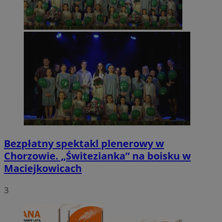
Bezpłatny spektakl plenerowy w
Chorzowie. „Świtezianka” na boisku w
Maciejkowicach
3