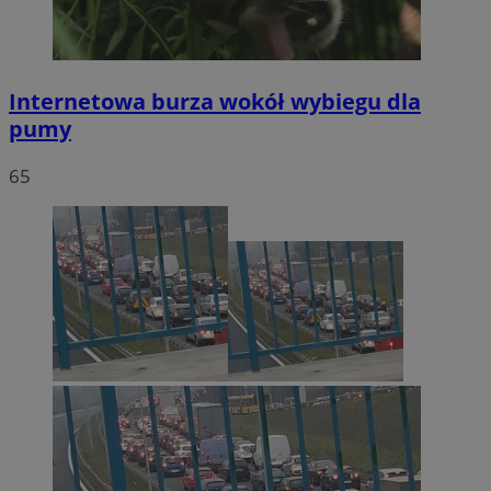
Internetowa burza wokół wybiegu dla
pumy
65