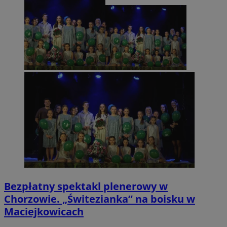
Bezpłatny spektakl plenerowy w
Chorzowie. „Świtezianka” na boisku w
Maciejkowicach