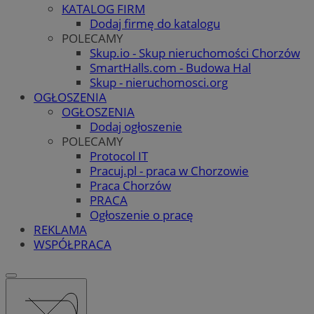
KATALOG FIRM
Dodaj firmę do katalogu
POLECAMY
Skup.io - Skup nieruchomości Chorzów
SmartHalls.com - Budowa Hal
Skup - nieruchomosci.org
OGŁOSZENIA
OGŁOSZENIA
Dodaj ogłoszenie
POLECAMY
Protocol IT
Pracuj.pl - praca w Chorzowie
Praca Chorzów
PRACA
Ogłoszenie o pracę
REKLAMA
WSPÓŁPRACA