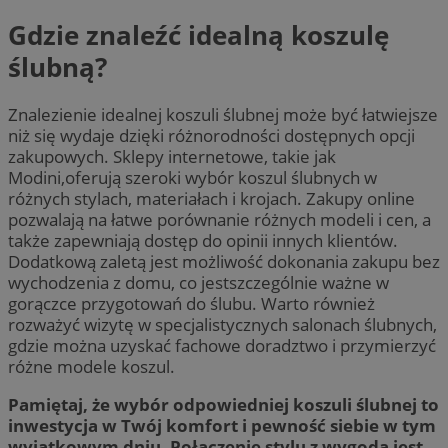
Gdzie znaleźć idealną koszulę
ślubną?
Znalezienie idealnej koszuli ślubnej może być łatwiejsze
niż się wydaje dzięki różnorodności dostępnych opcji
zakupowych. Sklepy internetowe, takie jak
Modini,oferują szeroki wybór koszul ślubnych w
różnych stylach, materiałach i krojach. Zakupy online
pozwalają na łatwe porównanie różnych modeli i cen, a
także zapewniają dostęp do opinii innych klientów.
Dodatkową zaletą jest możliwość dokonania zakupu bez
wychodzenia z domu, co jestszczególnie ważne w
gorączce przygotowań do ślubu. Warto również
rozważyć wizytę w specjalistycznych salonach ślubnych,
gdzie można uzyskać fachowe doradztwo i przymierzyć
różne modele koszul.
Pamiętaj, że wybór odpowiedniej koszuli ślubnej to
inwestycja w Twój komfort i pewność siebie w tym
wyjątkowym dniu. Połączenie stylu z wygodą jest