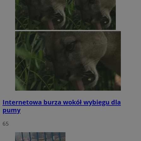
Internetowa burza wokół wybiegu dla
pumy
65