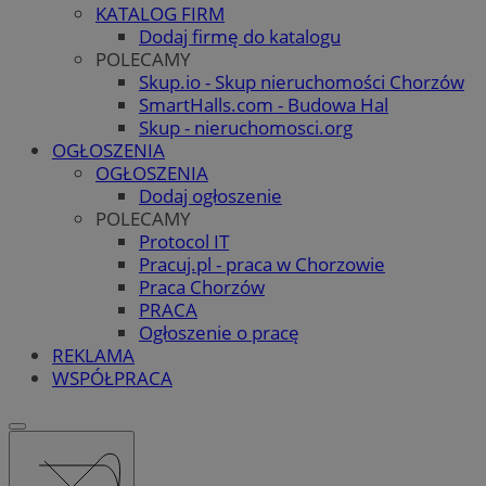
KATALOG FIRM
Dodaj firmę do katalogu
POLECAMY
Skup.io - Skup nieruchomości Chorzów
SmartHalls.com - Budowa Hal
Skup - nieruchomosci.org
OGŁOSZENIA
OGŁOSZENIA
Dodaj ogłoszenie
POLECAMY
Protocol IT
Pracuj.pl - praca w Chorzowie
Praca Chorzów
PRACA
Ogłoszenie o pracę
REKLAMA
WSPÓŁPRACA