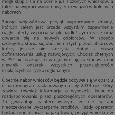
mogli skupić się na ocenie już złożonych wniosków, a
także na wypracowaniu nowych rozwiązań w kolejnych
naborach
Zarząd województwa przyjął wypracowane zmiany,
których celem jest przede wszystkim zapewnienie
ciągłej oferty wsparcia w jak najdłuższym czasie oraz
otwarcie się na nowych odbiorców. W sposób
szczególny stawia się obecnie na tych przedsiębiorców,
którzy jeszcze nie skorzystali dotąd z prawa
dofinansowania usług rozwojowych. Chociaż chętnych
w PSF nie brakuje, to w ogólnym ujęciu stanowią oni
niewielki odsetek wszystkich przedsiębiorców
działających na rynku regionalnym.
Obecnie nabór wniosków będzie odbywał się w oparciu
o harmonogram zaplanowany na cały 2019 rok, który
zawiera również informacje o wysokości kwot do
rozdysponowania przez poszczególnych operatorów.
To gwarantuje zainteresowanym, że nie nastąpi
nieoczekiwane wyczerpanie środków. Każdy operator
będzie monitorował na jaką kwotę przyjął wnioski i w