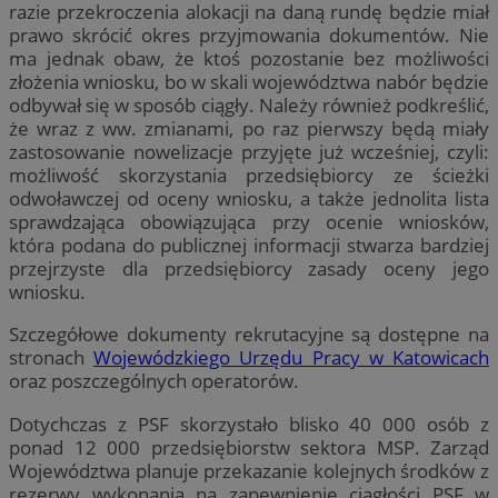
razie przekroczenia alokacji na daną rundę będzie miał
prawo skrócić okres przyjmowania dokumentów. Nie
ma jednak obaw, że ktoś pozostanie bez możliwości
złożenia wniosku, bo w skali województwa nabór będzie
odbywał się w sposób ciągły. Należy również podkreślić,
że wraz z ww. zmianami, po raz pierwszy będą miały
zastosowanie nowelizacje przyjęte już wcześniej, czyli:
możliwość skorzystania przedsiębiorcy ze ścieżki
odwoławczej od oceny wniosku, a także jednolita lista
sprawdzająca obowiązująca przy ocenie wniosków,
która podana do publicznej informacji stwarza bardziej
przejrzyste dla przedsiębiorcy zasady oceny jego
wniosku.
Szczegółowe dokumenty rekrutacyjne są dostępne na
stronach
Wojewódzkiego Urzędu Pracy w Katowicach
oraz poszczególnych operatorów.
Dotychczas z PSF skorzystało blisko 40 000 osób z
ponad 12 000 przedsiębiorstw sektora MSP. Zarząd
Województwa planuje przekazanie kolejnych środków z
rezerwy wykonania na zapewnienie ciągłości PSF w