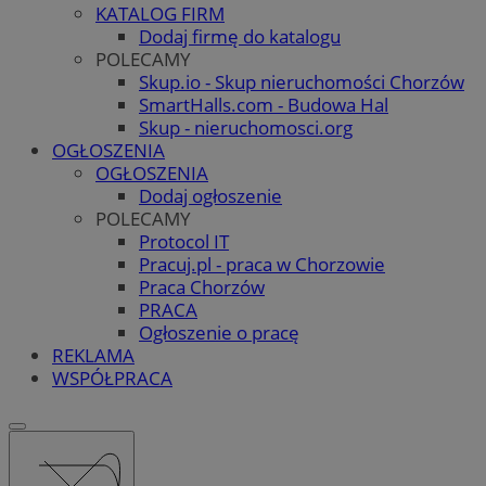
KATALOG FIRM
Dodaj firmę do katalogu
POLECAMY
Skup.io - Skup nieruchomości Chorzów
SmartHalls.com - Budowa Hal
Skup - nieruchomosci.org
OGŁOSZENIA
OGŁOSZENIA
Dodaj ogłoszenie
POLECAMY
Protocol IT
Pracuj.pl - praca w Chorzowie
Praca Chorzów
PRACA
Ogłoszenie o pracę
REKLAMA
WSPÓŁPRACA