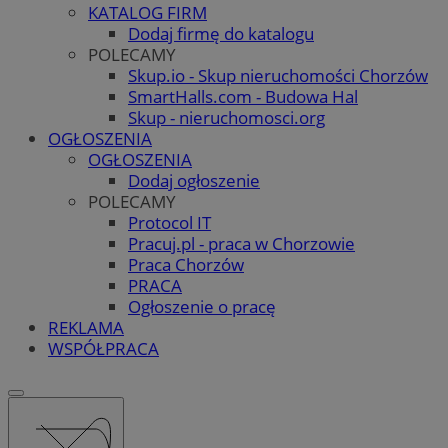
KATALOG FIRM
Dodaj firmę do katalogu
POLECAMY
Skup.io - Skup nieruchomości Chorzów
SmartHalls.com - Budowa Hal
Skup - nieruchomosci.org
OGŁOSZENIA
OGŁOSZENIA
Dodaj ogłoszenie
POLECAMY
Protocol IT
Pracuj.pl - praca w Chorzowie
Praca Chorzów
PRACA
Ogłoszenie o pracę
REKLAMA
WSPÓŁPRACA