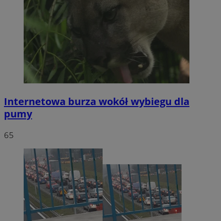
Internetowa burza wokół wybiegu dla
pumy
65