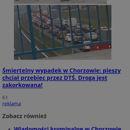
Śmiertelny wypadek w Chorzowie: pieszy
chciał przebiec przez DTŚ. Droga jest
zakorkowana!
61
reklama
Zobacz również
Wiadomości kryminalne w Chorzowie