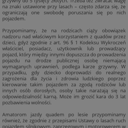
grzywny do 5 tysięcy złotych. Trzeba też zwracać wagę
na znaki ustawione przy lasach – często zdarza się, że
ograniczają one swobodę poruszania się po nich
pojazdem.
Przypominamy, że na rodzicach ciąży obowiązek
nadzoru nad właściwym korzystaniem z quadów przez
dzieci, gdyż zgodnie z art. 96 § 1 Kodeksu Wykroczeń
właściciel, posiadacz, użytkownik lub prowadzący
pojazd, który między innymi dopuszcza do prowadzenia
pojazdu na drodze publicznej osobę niemającą
wymaganych uprawnień, podlega karze grzywny. W
przypadku, gdy dziecko doprowadzi do realnego
zagrożenia dla życia i zdrowia ludzkiego poprzez
kierowanie takim pojazdem za zgodą rodziców lub
innych osób dorosłych, osoby takie narażają się na
odpowiedzialność karną. Może im grozić kara do 3 lat
pozbawienia wolności.
Amatorom jazdy quadem po lesie przypominamy
również, że zgodnie z przepisami Ustawy o lasach ruch
pojazdem silnikowym, zaprzęgowym i motorowerem w