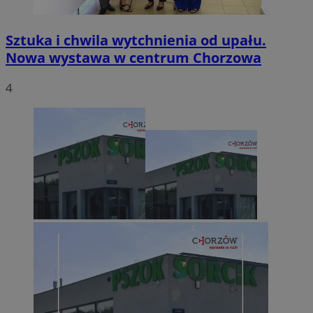
Sztuka i chwila wytchnienia od upału.
Nowa wystawa w centrum Chorzowa
4