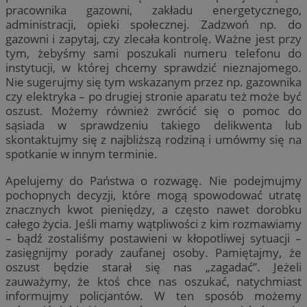
pracownika gazowni, zakładu energetycznego,
administracji, opieki społecznej. Zadzwoń np. do
gazowni i zapytaj, czy zlecała kontrolę. Ważne jest przy
tym, żebyśmy sami poszukali numeru telefonu do
instytucji, w której chcemy sprawdzić nieznajomego.
Nie sugerujmy się tym wskazanym przez np. gazownika
czy elektryka – po drugiej stronie aparatu też może być
oszust. Możemy również zwrócić się o pomoc do
sąsiada w sprawdzeniu takiego delikwenta lub
skontaktujmy się z najbliższą rodziną i umówmy się na
spotkanie w innym terminie.
Apelujemy do Państwa o rozwagę. Nie podejmujmy
pochopnych decyzji, które mogą spowodować utratę
znacznych kwot pieniędzy, a często nawet dorobku
całego życia. Jeśli mamy wątpliwości z kim rozmawiamy
– bądź zostaliśmy postawieni w kłopotliwej sytuacji –
zasięgnijmy porady zaufanej osoby. Pamiętajmy, że
oszust będzie starał się nas „zagadać”. Jeżeli
zauważymy, że ktoś chce nas oszukać, natychmiast
informujmy policjantów. W ten sposób możemy