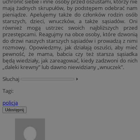
uchronić siebie i inne osoby przed oszustami, którzy nie
mają żadnych skrupułów, by podstępem odebrać nam
pieniądze. Apelujemy także do członków rodzin osób
starszych, dzieci, wnuczków, a także sąsiadów. Oni
również mogą ustrzec swoich najbliższych przed
przestępcami. Reagujmy na obce osoby, które dzwonią
do drzwi naszych starszych sąsiadów i prowadzą z nimi
rozmowy. Opowiedzmy, jak działają oszuści, aby mieć
pewność, że mama, babcia czy też starsza sąsiadka
będą wiedziały, jak zareagować, kiedy zadzwoni do nich
„daleki krewny” lub dawno niewidziany „wnuczek”.
Słuchaj
⏵︎
Tagi:
policja
Udostępnij