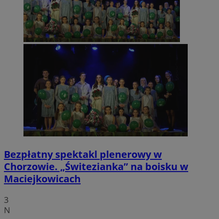
Bezpłatny spektakl plenerowy w
Chorzowie. „Świtezianka” na boisku w
Maciejkowicach
3
N