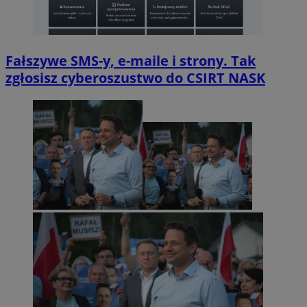
Fałszywe SMS-y, e-maile i strony. Tak
zgłosisz cyberoszustwo do CSIRT NASK