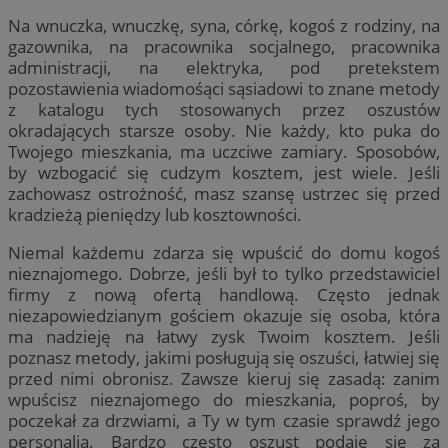
Na wnuczka, wnuczkę, syna, córkę, kogoś z rodziny, na
gazownika, na pracownika socjalnego, pracownika
administracji, na elektryka, pod pretekstem
pozostawienia wiadomośąci sąsiadowi to znane metody
z katalogu tych stosowanych przez oszustów
okradających starsze osoby. Nie każdy, kto puka do
Twojego mieszkania, ma uczciwe zamiary. Sposobów,
by wzbogacić się cudzym kosztem, jest wiele. Jeśli
zachowasz ostrożność, masz szansę ustrzec się przed
kradzieżą pieniędzy lub kosztowności.
Niemal każdemu zdarza się wpuścić do domu kogoś
nieznajomego. Dobrze, jeśli był to tylko przedstawiciel
firmy z nową ofertą handlową. Często jednak
niezapowiedzianym gościem okazuje się osoba, która
ma nadzieję na łatwy zysk Twoim kosztem. Jeśli
poznasz metody, jakimi posługują się oszuści, łatwiej się
przed nimi obronisz. Zawsze kieruj się zasadą: zanim
wpuścisz nieznajomego do mieszkania, poproś, by
poczekał za drzwiami, a Ty w tym czasie sprawdź jego
personalia. Bardzo często oszust podaje się za