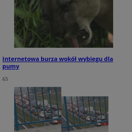
Internetowa burza wokół wybiegu dla
pumy
65