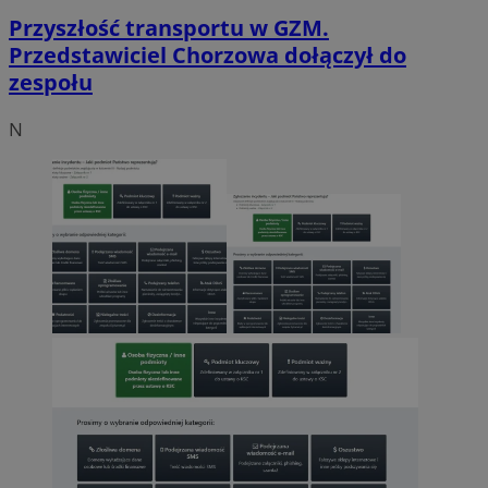
Przyszłość transportu w GZM.
Przedstawiciel Chorzowa dołączył do
zespołu
N