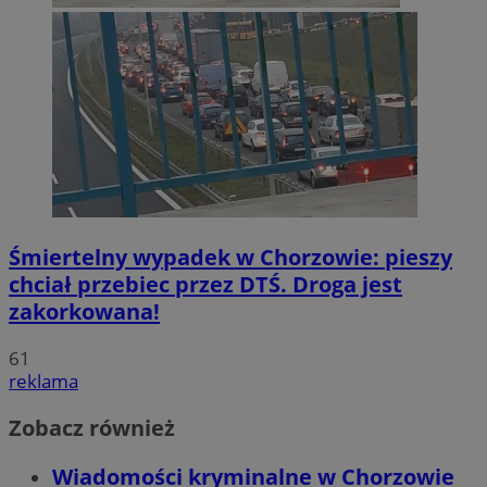
Śmiertelny wypadek w Chorzowie: pieszy
chciał przebiec przez DTŚ. Droga jest
zakorkowana!
61
reklama
Zobacz również
Wiadomości kryminalne w Chorzowie