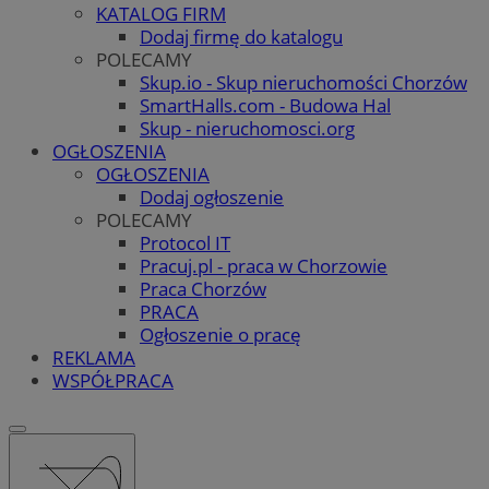
KATALOG FIRM
Dodaj firmę do katalogu
POLECAMY
Skup.io - Skup nieruchomości Chorzów
SmartHalls.com - Budowa Hal
Skup - nieruchomosci.org
OGŁOSZENIA
OGŁOSZENIA
Dodaj ogłoszenie
POLECAMY
Protocol IT
Pracuj.pl - praca w Chorzowie
Praca Chorzów
PRACA
Ogłoszenie o pracę
REKLAMA
WSPÓŁPRACA