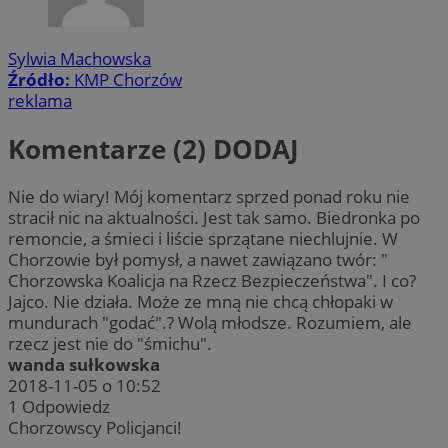
Sylwia Machowska
Źródło:
KMP Chorzów
reklama
Komentarze (2)
DODAJ
Nie do wiary! Mój komentarz sprzed ponad roku nie
stracił nic na aktualności. Jest tak samo. Biedronka po
remoncie, a śmieci i liście sprzątane niechlujnie. W
Chorzowie był pomysł, a nawet zawiązano twór: "
Chorzowska Koalicja na Rzecz Bezpieczeństwa". I co?
Jajco. Nie działa. Może ze mną nie chcą chłopaki w
mundurach "godać".? Wolą młodsze. Rozumiem, ale
rzecz jest nie do "śmichu".
wanda sułkowska
2018-11-05 o 10:52
1
Odpowiedz
Chorzowscy Policjanci!