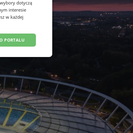
 wybory dotyczą
nym interesie
sz w każdej
DO PORTALU
esklasyfikowane
ane
owanie użytkownika i
j.