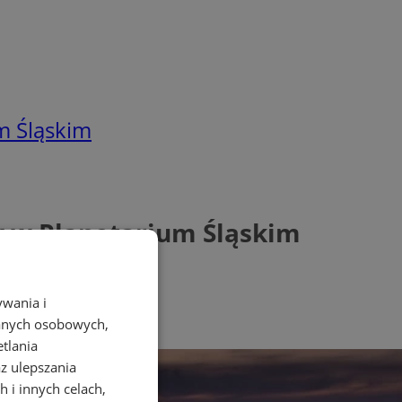
m Śląskim
 w Planetarium Śląskim
ywania i
danych osobowych,
etlania
az ulepszania
 i innych celach,