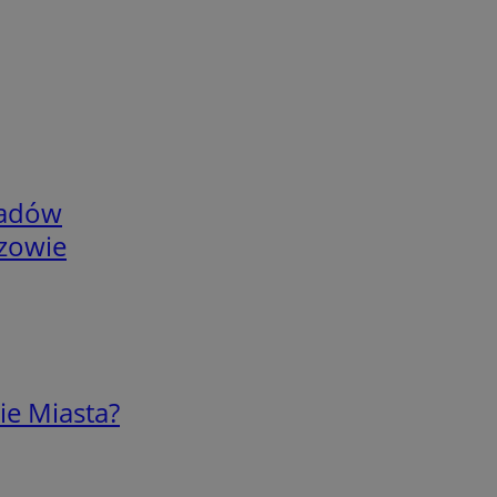
adów
rzowie
ie Miasta?