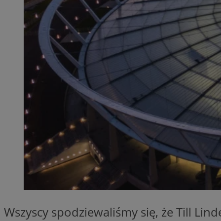
QeSessID
MvSessID
SessID
CookieScriptConse
__cf_bm
VISITOR_PRIVACY_
INGRESSCOOKIE
Wszyscy spodziewaliśmy się, że Till Li