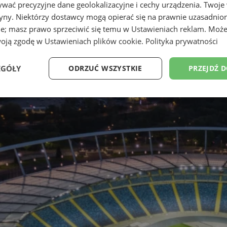
wać precyzyjne dane geolokalizacyjne i cechy urządzenia. Twoje
tryny. Niektórzy dostawcy mogą opierać się na prawnie uzasadnio
ie; masz prawo sprzeciwić się temu w
Ustawieniach reklam
. Może
woją zgodę w
Ustawieniach plików cookie
.
Polityka prywatności
EGÓŁY
ODRZUĆ WSZYSTKIE
PRZEJDŹ 
Wydajność
Targetowanie
Funkcjonalność
Ni
ezbędne
Wydajność
Targetowanie
Funkcjonalność
Niesklasyfikow
ie umożliwiają korzystanie z podstawowych funkcji strony internetowej, takich jak log
Bez niezbędnych plików cookie nie można prawidłowo korzystać ze strony internetowe
Okres
Provider
/
Domena
Opis
przechowywania