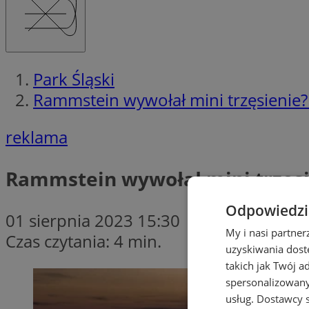
Park Śląski
Rammstein wywołał mini trzęsienie
reklama
Rammstein wywołał mini trzęs
Odpowiedzia
01 sierpnia 2023 15:30
My i nasi partne
Czas czytania: 4 min.
uzyskiwania dost
takich jak Twój a
spersonalizowanyc
usług.
Dostawcy s