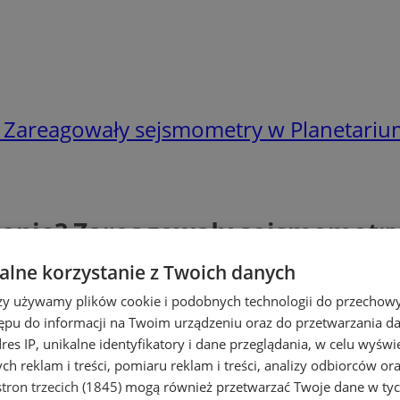
? Zareagowały sejsmometry w Planetariu
ienie? Zareagowały sejsmometry
lne korzystanie z Twoich danych
rzy używamy plików cookie i podobnych technologii do przechow
ępu do informacji na Twoim urządzeniu oraz do przetwarzania 
dres IP, unikalne identyfikatory i dane przeglądania, w celu wyświ
h reklam i treści, pomiaru reklam i treści, analizy odbiorców or
tron trzecich (1845)
mogą również przetwarzać Twoje dane w tych