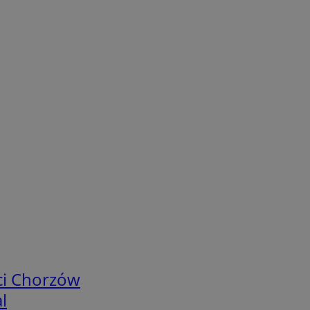
ci Chorzów
l