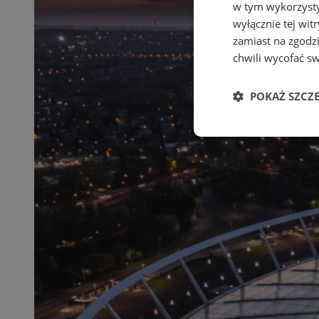
w tym wykorzysty
wyłącznie tej wi
zamiast na zgodz
chwili wycofać s
POKAŻ SZCZ
Niezbędne
Ni
Niezbędne pliki cook
zarządzanie kontem. 
Nazwa