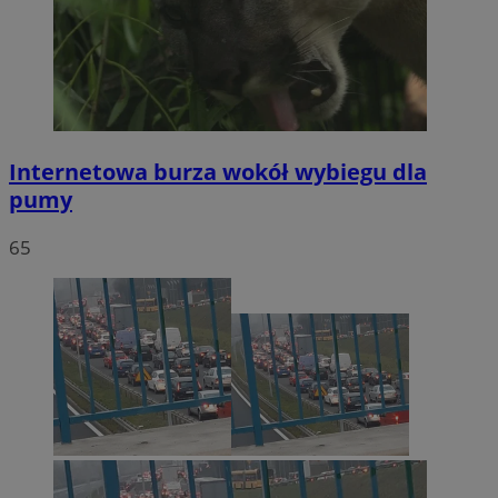
Internetowa burza wokół wybiegu dla
pumy
65