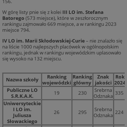
156.
W górę listy pnie się z kolei
III LO im. Stefana
Batorego
(573 miejsce), które w zeszłorocznym
rankingu zajmowało 669 miejsce, a w rankingu 2023
miejsce 794.
IV LO im. Marii Skłodowskiej-Curie
– nie znalazło się
na liście 1000 najlepszych placówek w ogólnopolskim
rankingu, jednak w rankingu wojewódzkim uplasowało
się wysoko na 132 miejscu.
Ranking
Ranking
Znak
Rok
Nazwa szkoły
wojewódzki
główny
jakości
2024
Publiczne LO
Srebrna
19
230
335
S.R.K.A.K.
Odznaka
Uniwersyteckie
I LO im.
Srebrna
26
295
224
Juliusza
Odznaka
Słowackiego