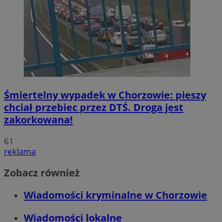
Śmiertelny wypadek w Chorzowie: pieszy
chciał przebiec przez DTŚ. Droga jest
zakorkowana!
61
reklama
Zobacz również
Wiadomości kryminalne w Chorzowie
Wiadomości lokalne