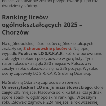
Polsce. Zestawienie zostało przygotowane już po raz
dwudziesty siódmy.
Ranking liceów
ogólnokształcących 2025 –
Chorzów
Na ogólnopolskiej liście liceów ogólnokształcących
znalazły się
3 chorzowskie placówki
. Najlepiej
wypadło
Publiczne LO S.R.K.A.K.
, które w porównaniu
z ubiegłym rokiem poszybowało w górę listy. Tym
razem placówka zajęła 230 miejsce w Polsce, a w
zeszłym roku uplasowała się na 335 pozycji. Wysokie
oceny zapewniły LO S.R.K.A.K. Srebrną Odznakę.
Na Srebrną Odznakę zapracowało również
Uniwersyteckie I LO im. Juliusza Słowackiego
, które
zajęło 295 miejsce. Placówka od kilku lat zalicza jednak
spore spadki w ogólnopolskim rankingu. W zeszłym
roku „Słowak” zajmował 224 miejsce, a rok wcześniej