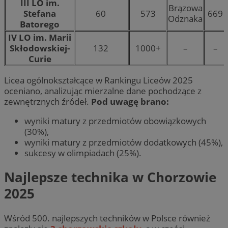
III LO im.
Brązowa
Stefana
60
573
669
Odznaka
Batorego
IV LO im. Marii
Skłodowskiej-
132
1000+
–
–
Curie
Licea ogólnokształcące w Rankingu Liceów 2025
oceniano, analizując mierzalne dane pochodzące z
zewnętrznych źródeł.
Pod uwagę brano:
wyniki matury z przedmiotów obowiązkowych
(30%),
wyniki matury z przedmiotów dodatkowych (45%),
sukcesy w olimpiadach (25%).
Najlepsze technika w Chorzowie
2025
Wśród 500. najlepszych techników w Polsce również