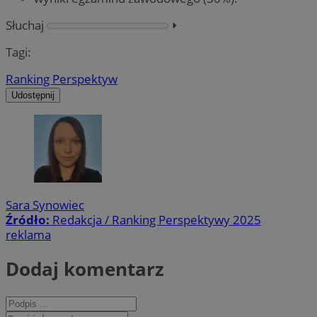
Słuchaj
⏵︎
Tagi:
Ranking Perspektyw
Udostępnij
Sara Synowiec
Źródło:
Redakcja / Ranking Perspektywy 2025
reklama
Dodaj komentarz