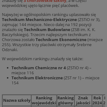
znalazły się
3 chorzowskie szkoły
, a w części
wojewódzkiej ujęto łącznie pięć placówek.
Najwyżej w ogólnopolskim rankingu uplasowało się
Technikum Mechaniczno-Elektryczne
(ZSTiO nr 3),
zajmując 144 miejsce. Nieco dalej na 192 pozycji
znalazło się
Technikum Budowlane
(ZSB im. K. K.
Baczyńskiego). Trzecim najlepszym technikum z
Chorzowa zostało
Technikum Ekonomiczne
(miejsce
255). Wszystkie trzy placówki otrzymały Srebrne
Odznaki.
W wojewódzkim rankingu znalazły się także:
Technikum Chemiczne nr 4
(ZSTiO nr 4) –
miejsce 116
Technikum Elektroniczne
(ZST nr 1) – miejsce
154
Ranking
Ranking
Znak
Rok
R
Nazwa szkoły
wojewódzki
główny
jakości
2024
2