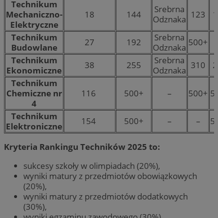
Technikum
Srebrna
Mechaniczno-
18
144
123
1
Odznaka
Elektryczne
Technikum
Srebrna
27
192
500+
Budowlane
Odznaka
Technikum
Srebrna
38
255
310
2
Ekonomiczne
Odznaka
Technikum
Chemiczne nr
116
500+
–
500+
5
4
Technikum
154
500+
–
–
5
Elektroniczne
Kryteria Rankingu Techników 2025 to:
sukcesy szkoły w olimpiadach (20%),
wyniki matury z przedmiotów obowiązkowych
(20%),
wyniki matury z przedmiotów dodatkowych
(30%),
wyniki egzaminu zawodowego (30%).