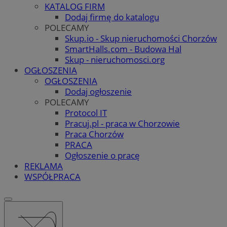
KATALOG FIRM
Dodaj firmę do katalogu
POLECAMY
Skup.io - Skup nieruchomości Chorzów
SmartHalls.com - Budowa Hal
Skup - nieruchomosci.org
OGŁOSZENIA
OGŁOSZENIA
Dodaj ogłoszenie
POLECAMY
Protocol IT
Pracuj.pl - praca w Chorzowie
Praca Chorzów
PRACA
Ogłoszenie o pracę
REKLAMA
WSPÓŁPRACA