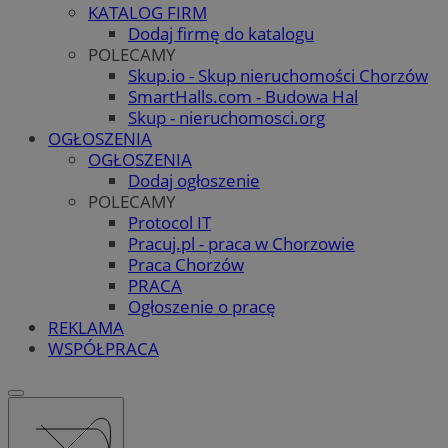
KATALOG FIRM
Dodaj firmę do katalogu
POLECAMY
Skup.io - Skup nieruchomości Chorzów
SmartHalls.com - Budowa Hal
Skup - nieruchomosci.org
OGŁOSZENIA
OGŁOSZENIA
Dodaj ogłoszenie
POLECAMY
Protocol IT
Pracuj.pl - praca w Chorzowie
Praca Chorzów
PRACA
Ogłoszenie o pracę
REKLAMA
WSPÓŁPRACA