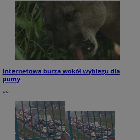
Internetowa burza wokół wybiegu dla
pumy
65