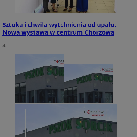
Sztuka i chwila wytchnienia od upału.
Nowa wystawa w centrum Chorzowa
4