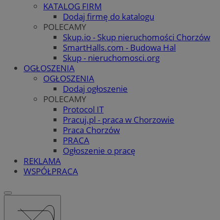
KATALOG FIRM
Dodaj firmę do katalogu
POLECAMY
Skup.io - Skup nieruchomości Chorzów
SmartHalls.com - Budowa Hal
Skup - nieruchomosci.org
OGŁOSZENIA
OGŁOSZENIA
Dodaj ogłoszenie
POLECAMY
Protocol IT
Pracuj.pl - praca w Chorzowie
Praca Chorzów
PRACA
Ogłoszenie o pracę
REKLAMA
WSPÓŁPRACA