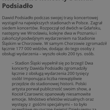
Podsiadło
Dawid Podsiadło podczas swojej trasy koncertowej
wystąpił na największych stadionach w Polsce. Zagrał
siedem koncertów. Rozpoczął od dwóch w Gdańsku,
następny we Wrocławiu, kolejne dwa w Poznaniu i
zakończył podwójnym wydarzeniem na Stadionie
Śląskim w Chorzowie. W samym Chorzowie zgromadził
łącznie 177 000 widzów, dodając do tego osoby z
obsługi wydarzenia – wyszło około 200 tys. osób.
– Stadion Śląski wypełnił się po brzegi! Dwa
koncerty Dawida Podsiadło zgromadziły
łącznie z obsługą wydarzenia 200 tysięcy
osób! Imponująca liczba niewątpliwie
przejdzie do stadionowej historii. Polski
artysta porwał publiczność swoim show, a
Kocioł Czarownic opanowały niesamowite
emocje. Mnóstwo efektów wizualnych oraz
występy z gośćmi specjalnymi – to było
prawdziwe muzyczne święto! Dziękujemy za