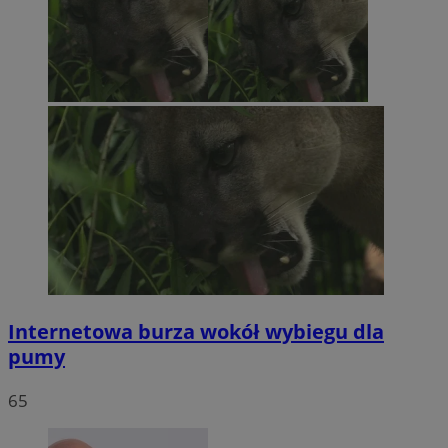
Internetowa burza wokół wybiegu dla
pumy
65