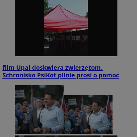
film
Upał doskwiera zwierzętom.
Schronisko PsiKot pilnie prosi o pomoc