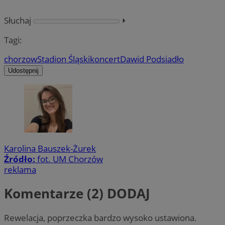
Słuchaj
⏵︎
Tagi:
chorzow
Stadion Śląski
koncert
Dawid Podsiadło
Udostępnij
Karolina Bauszek-Żurek
Źródło:
fot. UM Chorzów
reklama
Komentarze (2)
DODAJ
Rewelacja, poprzeczka bardzo wysoko ustawiona.