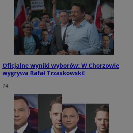
Oficjalne wyniki wyborów: W Chorzowie
wygrywa Rafał Trzaskowski!
74