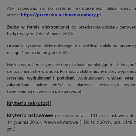
Aby zalogować się do systemu rekrutacyjnego należy wejść n
https://przedszkola-chorzow.nabory.pl
stronę:
Zapisy w formie elektronicznej
do przedszkola/oddziału zeroweg
będą trwały od 2 do 16 marca 2020r.
Otwarcie systemu elektronicznego dla rodzica/ opiekuna prawne
nastąpi 2 marca br. od godz. 8.00.
Można wybrać maksymalnie trzy placówki, pamiętając że ich kolejno
oznacza hierarchię ważności. Formularz elektroniczny należy wypełnić
systemie,
wydrukować i podpisać
. Wydrukowany wniosek
wraz 
załącznikami
należy złożyć w placówce pierwszego wybor
(wymienionej na wniosku jako pierwsza).
Kryteria rekrutacji
Kryteria
ustawowe
określone w art. 131 ust.2 ustawy z dn
14 grudnia 2016r. Prawo oświatowe ( Dz. U. z 2019r. poz. 1148 
zm.):