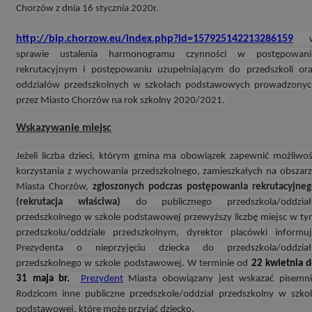
Chorzów z dnia 16 stycznia 2020r.
http://bip.chorzow.eu/index.php?id=157925142213286159
sprawie ustalenia harmonogramu czynności w postępowani
rekrutacyjnym i postępowaniu uzupełniającym do przedszkoli or
oddziałów przedszkolnych w szkołach podstawowych prowadzonyc
przez Miasto Chorzów na rok szkolny 2020/2021.
Wskazywanie miejsc
Jeżeli liczba dzieci, którym gmina ma obowiązek zapewnić możliwo
korzystania z wychowania przedszkolnego, zamieszkałych na obszar
Miasta Chorzów,
zgłoszonych podczas postępowania rekrutacyjne
(rekrutacja właściwa)
do publicznego przedszkola/oddział
przedszkolnego w szkole podstawowej przewyższy liczbę miejsc w t
przedszkolu/oddziale przedszkolnym, dyrektor placówki informu
Prezydenta o nieprzyjęciu dziecka do przedszkola/oddział
przedszkolnego w szkole podstawowej. W terminie od
22 kwietnia 
31 maja br.
Prezydent
Miasta obowiązany jest wskazać pisemni
Rodzicom inne publiczne przedszkole/oddział przedszkolny w szko
podstawowej, które może przyjąć dziecko.