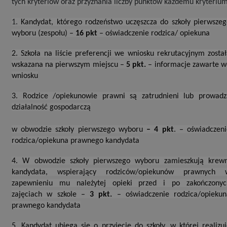
tych kryteriów oraz przyznania liczby punktów każdemu kryterium
1.
Kandydat, którego rodzeństwo uczęszcza do szkoły pierwsze
wyboru (zespołu) –
16 pkt
– oświadczenie rodzica/ opiekuna
2. Szkoła na liście preferencji we wniosku rekrutacyjnym zosta
wskazana na pierwszym miejscu –
5 pkt.
– informacje zawarte w
wniosku
3. Rodzice /opiekunowie prawni są zatrudnieni lub prowadz
działalność gospodarczą
w obwodzie szkoły pierwszego wyboru
– 4 pkt
. – oświadczen
rodzica/opiekuna prawnego kandydata
4. W obwodzie szkoły pierwszego wyboru zamieszkują krewn
kandydata, wspierający rodziców/opiekunów prawnych 
zapewnieniu mu należytej opieki przed i po zakończonyc
zajęciach w szkole –
3 pkt.
– oświadczenie rodzica/opiekun
prawnego kandydata
5. Kandydat ubiega się o przyjęcie do szkoły, w której realizu