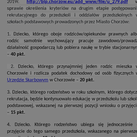
2019r.
http://bip.chorzow.eu/add_www/file/u_279.pdf
spr
awie określenia kryteriów na drugim etapie postępowani
rekrutacyjnego do przedszkoli i oddziałów przedszkolnych 
szkołach podstawowych prowadzonych przez Miasto Chorzów:
1.
Dziecko, którego oboje rodziców/opiekunów prawnych alb
rodzic samotnie wychowujący pracuje zawodowo/prowadz
działalność gospodarczą lub pobiera naukę w trybie stacjonarn
–
40 pkt.
2.
Dziecko, którego przynajmniej jeden rodzic mieszka 
Chorzowie i rozlicza podatek dochodowy od osób fizycznych 
Urzędzie Skarbowym
w Chorzowie –
20 pkt.
3. Dziecko, którego rodzeństwo w roku szkolnym, którego dotyc
rekrutacja, będzie kontynuowało edukację w przedszkolu lub szko
podstawowej, wskazanej na pierwszej pozycji wniosku o przyjęc
–
15 pkt.
4. Dziecko. Którego rodzeństwo ubiega się jednocześnie 
przyjęcie do tego samego przedszkola, wskazanego na pierwsze