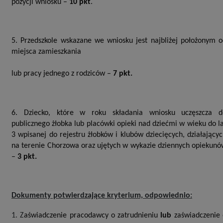
pozycji wniosku –
10 pkt
.
5. Przedszkole wskazane we wniosku jest najbliżej położonym 
miejsca zamieszkania
lub pracy jednego z rodziców –
7 pkt.
6. Dziecko, które w roku składania wniosku uczęszcza d
publicznego żłobka lub placówki opieki nad dziećmi w wieku do l
3 wpisanej do rejestru żłobków i klubów dziecięcych, działający
na terenie Chorzowa oraz ujętych w wykazie dziennych opiekun
–
3 pkt.
Dokumenty potwierdzające kryterium, odpowiednio:
1. Z
aświadczenie
pracodawcy o zatrudnieniu
lub
zaświadczenie