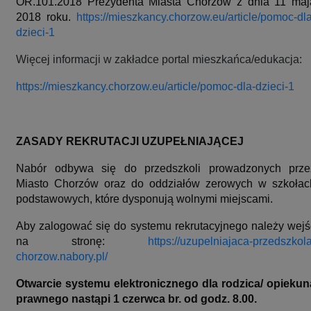
OR.101.2018 Prezydenta Miasta Chorzów z dnia 11 maj
2018 roku.
https://mieszkancy.chorzow.eu/article/pomoc-dla
dzieci-1
Więcej informacji w zakładce portal mieszkańca/edukacja:
https://mieszkancy.chorzow.eu/article/pomoc-dla-dzieci-1
ZASADY REKRUTACJI UZUPEŁNIAJĄCEJ
Nabór odbywa się do przedszkoli prowadzonych prze
Miasto Chorzów oraz do oddziałów zerowych w szkołac
podstawowych,
które dysponują wolnymi miejscami.
Aby zalogować się do systemu rekrutacyjnego należy wejś
na stronę:
https://uzupelniajaca-przedszkola
chorzow.nabory.pl/
Otwarcie systemu elektronicznego dla rodzica/ opiekun
prawnego nastąpi
1 czerwca br. od godz. 8.00
.