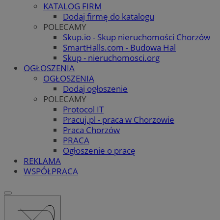
KATALOG FIRM
Dodaj firmę do katalogu
POLECAMY
Skup.io - Skup nieruchomości Chorzów
SmartHalls.com - Budowa Hal
Skup - nieruchomosci.org
OGŁOSZENIA
OGŁOSZENIA
Dodaj ogłoszenie
POLECAMY
Protocol IT
Pracuj.pl - praca w Chorzowie
Praca Chorzów
PRACA
Ogłoszenie o pracę
REKLAMA
WSPÓŁPRACA