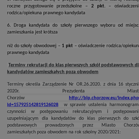
roczne przygotowanie przedszkolne –
2 pkt
. – oświadczeni
rodzica/opiekuna prawnego kandydata
6. Droga kandydata do szkoły pierwszego wyboru od miejsc
zamieszkania jest krótsza
niż do szkoły obwodowej –
1 pkt
– oświadczenie rodzica/opiekun
prawnego kandydata
Terminy rekrutacji do klas pierwszych szkół podstawowych dl
kandydatów zamieszkałych poza obwodem
Terminy określa Zarządzenie Nr OR.26.2020. z dnia 16 styczni
2020r. Prezydenta Miast
Chorzów
http://bip.chorzow.eu/index.php
id=157925142819126028
w sprawie ustalenia harmonogram
czynności w postępowaniu rekrutacyjnym i postępowani
uzupełniającym dla kandydatów do klas pierwszych do szkó
podstawowych prowadzonych przez Miasto Chorzó
zamieszkałych poza obwodem na rok szkolny 2020/2021: