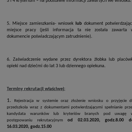
3 i 4 kryterium – na podstawie informacji zawartych we wniosku.
5. Miejsce zamieszkania- wniosek
lub
dokument potwierdzając
miejsce pracy (jeśli informacja ta nie została zawarta 
dokumencie poświadczającym zatrudnienie).
6. Zaświadczenie wydane przez dyrektora żłobka lub placówk
opieki nad dziećmi do lat 3 lub dziennego opiekuna.
Terminy rekrutacji właściwej:
1.
Rejestracja w systemie oraz złożenie wniosku o przyjęcie 
przedszkola wraz z dokumentami potwierdzającymi spełnianie prz
kandydata warunków lub kryteriów branych pod uwagę 
od 02.03.2020, godz.8.00 d
postępowaniu rekrutacyjnym
16.03.2020, godz.15.00