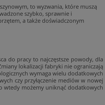
aszynowym, to wyzwania, które muszą
y gościa na
nych celów
owadzone szybko, sprawnie i
sprzętem, a także doświadczonym
wywania
Opis
aportowania na
etowej dla
iaru wysiłków
madzić dane, takie
wników z reklamami
nę internetową lub
ca do pracy to najczęstsze powody, dla
rakcji
ubleClick for
iany lokalizacji fabryki nie ograniczają
ernetowej w celu
wyświetlanie reklam
jonalności strony
ć.
hnologicznych wymaga wielu dodatkowych
rażaniem funkcji i
aniem Microsoft
owych czy przyłączenie mediów w nowej
trolować, które
wywania informacji
wyświetlane
ów stron w jedną
ylko wtedy możemy uniknąć dodatkowych
ń etapowych,
anego użytkownika
aniem Microsoft
wywania informacji
służący do
ów stron w jedną
towej za