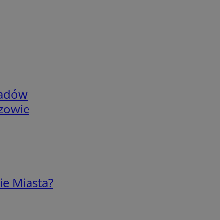
adów
rzowie
ie Miasta?