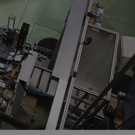
entyfikator sesji.
entyfikator sesji.
entyfikator sesji.
rzez usługę Cookie-
preferencji
 na pliki cookie.
ookie Cookie-
niania ludzi i
trony internetowej,
e ważnych raportów
ryny internetowej.
nformacje o zgodzie
ncjach dotyczących
ia z witryny.
olityki prywatności
ich przestrzeganie
temu użytkownik nie
woich preferencji,
 z regulacjami
erów obsługuje
ekście
lu optymalizacji