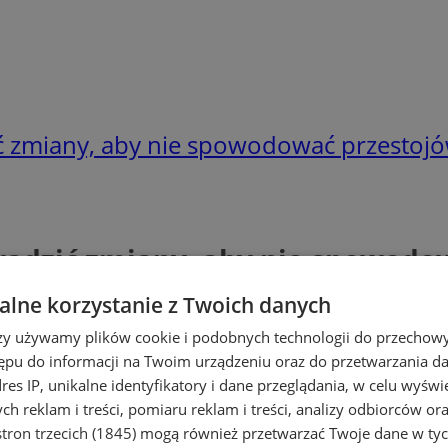
ić zmiany, aby nie spowodować przestojó
wadzić zmiany, aby nie spowodo
lne korzystanie z Twoich danych
rzy używamy plików cookie i podobnych technologii do przechow
ępu do informacji na Twoim urządzeniu oraz do przetwarzania 
dres IP, unikalne identyfikatory i dane przeglądania, w celu wyświ
h reklam i treści, pomiaru reklam i treści, analizy odbiorców or
tron trzecich (1845)
mogą również przetwarzać Twoje dane w tych