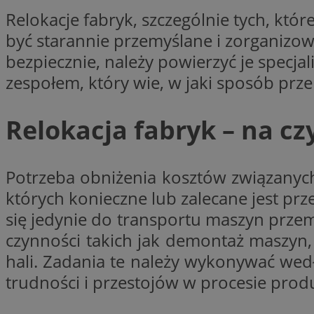
Relokacje fabryk, szczególnie tych, 
li_gc
być starannie przemyślane i zorganizo
bezpiecznie, należy powierzyć je spec
zespołem, który wie, w jaki sposób prz
Nazwa
Nazwa
openstat_umr82x3
Nazwa
Relokacja fabryk – na c
openstat_gid
VP
pb_rtb_ev_part
openstat_pbi939ar
openstat_khpu8s
Potrzeba obniżenia kosztów związanych
openstat_iy2unm5p
_clck
__gads
których konieczne lub zalecane jest prz
incap_ses_1688_32
się jedynie do transportu maszyn prze
openstat_wj089dcr
__Secure-
_clsk
czynności takich jak demontaż maszyn
ROLLOUT_TOKEN
visid_incap_322052
hali. Zadania te należy wykonywać we
trudności i przestojów w procesie pro
_clsk
bcookie