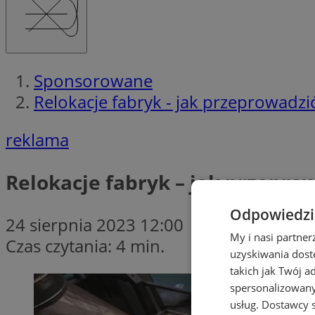
Sponsorowane
Relokacje fabryk - jak przeprowadz
reklama
Relokacje fabryk – jak przepro
Odpowiedzia
24 sierpnia 2023 12:00
My i nasi partne
Czas czytania: 4 min.
uzyskiwania dost
takich jak Twój a
spersonalizowanyc
usług.
Dostawcy s