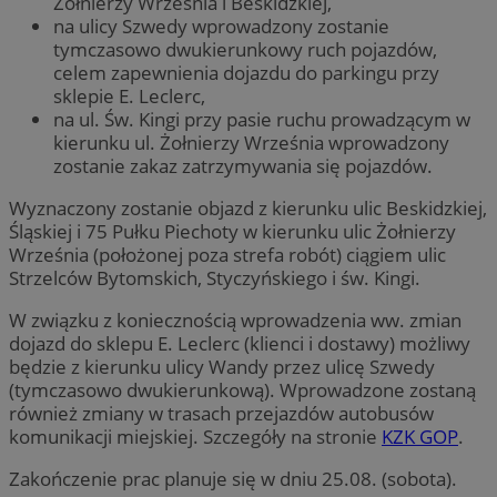
Żołnierzy Września i Beskidzkiej,
na ulicy Szwedy wprowadzony zostanie
tymczasowo dwukierunkowy ruch pojazdów,
celem zapewnienia dojazdu do parkingu przy
sklepie E. Leclerc,
na ul. Św. Kingi przy pasie ruchu prowadzącym w
kierunku ul. Żołnierzy Września wprowadzony
zostanie zakaz zatrzymywania się pojazdów.
Wyznaczony zostanie objazd z kierunku ulic Beskidzkiej,
Śląskiej i 75 Pułku Piechoty w kierunku ulic Żołnierzy
Września (położonej poza strefa robót) ciągiem ulic
Strzelców Bytomskich, Styczyńskiego i św. Kingi.
W związku z koniecznością wprowadzenia ww. zmian
dojazd do sklepu E. Leclerc (klienci i dostawy) możliwy
będzie z kierunku ulicy Wandy przez ulicę Szwedy
(tymczasowo dwukierunkową). Wprowadzone zostaną
również zmiany w trasach przejazdów autobusów
komunikacji miejskiej. Szczegóły na stronie
KZK GOP
.
Zakończenie prac planuje się w dniu 25.08. (sobota).