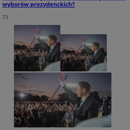
wyborów prezydenckich?
73