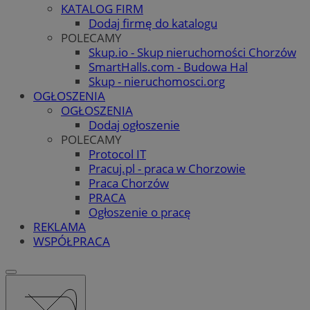
KATALOG FIRM
Dodaj firmę do katalogu
POLECAMY
Skup.io - Skup nieruchomości Chorzów
SmartHalls.com - Budowa Hal
Skup - nieruchomosci.org
OGŁOSZENIA
OGŁOSZENIA
Dodaj ogłoszenie
POLECAMY
Protocol IT
Pracuj.pl - praca w Chorzowie
Praca Chorzów
PRACA
Ogłoszenie o pracę
REKLAMA
WSPÓŁPRACA