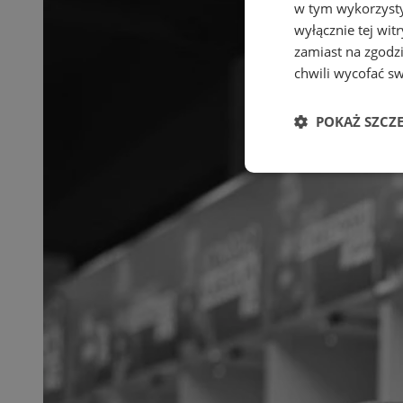
w tym wykorzysty
wyłącznie tej wi
zamiast na zgodz
chwili wycofać s
POKAŻ SZCZ
Niezbędne
Ni
Niezbędne pliki cook
zarządzanie kontem. 
Nazwa