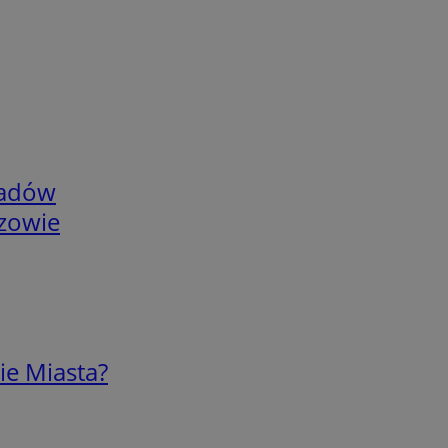
adów
rzowie
ie Miasta?