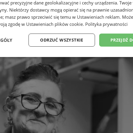
wać precyzyjne dane geolokalizacyjne i cechy urządzenia. Twoje
tryny. Niektórzy dostawcy mogą opierać się na prawnie uzasadnio
ie; masz prawo sprzeciwić się temu w
Ustawieniach reklam
. Może
woją zgodę w
Ustawieniach plików cookie
.
Polityka prywatności
EGÓŁY
ODRZUĆ WSZYSTKIE
PRZEJDŹ 
Wydajność
Targetowanie
Funkcjonalność
Ni
ezbędne
Wydajność
Targetowanie
Funkcjonalność
Niesklasyfikow
ie umożliwiają korzystanie z podstawowych funkcji strony internetowej, takich jak log
Bez niezbędnych plików cookie nie można prawidłowo korzystać ze strony internetowe
Okres
Provider
/
Domena
Opis
przechowywania