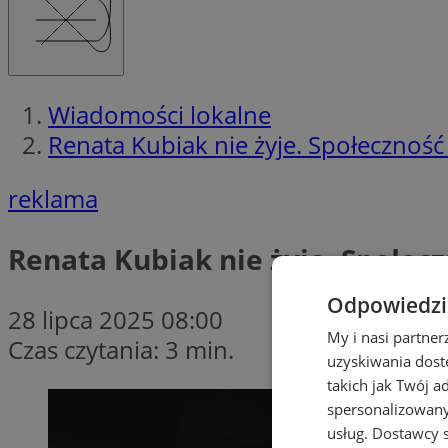
Wiadomości lokalne
Renata Kubiak nie żyje. Społeczność
reklama
Renata Kubiak nie żyje. Społec
Odpowiedzia
28 lipca 2025 08:00
My i nasi partne
Czas czytania: 3 min.
uzyskiwania dost
takich jak Twój a
spersonalizowanyc
usług.
Dostawcy s