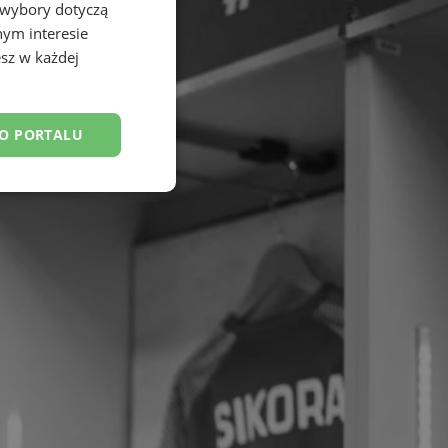
 wybory dotyczą
nym interesie
sz w każdej
DO PORTALU
esklasyfikowane
ane
owanie użytkownika i
j.