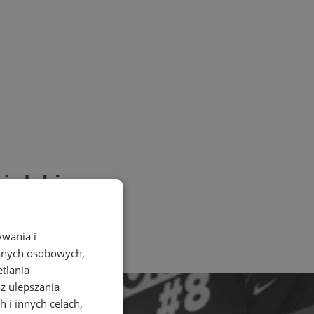
 żałobie
ywania i
danych osobowych,
etlania
az ulepszania
 i innych celach,