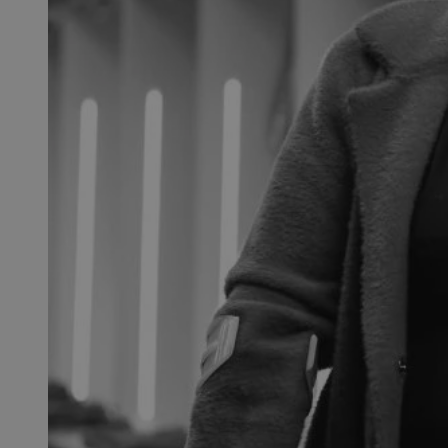
QeSessID
MvSessID
SessID
CookieScriptConse
__cf_bm
VISITOR_PRIVACY_
INGRESSCOOKIE