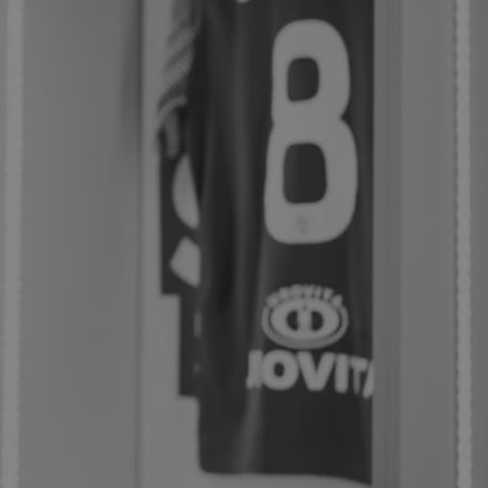
entyfikator sesji.
entyfikator sesji.
entyfikator sesji.
rzez usługę Cookie-
preferencji
 na pliki cookie.
ookie Cookie-
niania ludzi i
trony internetowej,
e ważnych raportów
ryny internetowej.
nformacje o zgodzie
ncjach dotyczących
ia z witryny.
olityki prywatności
ich przestrzeganie
temu użytkownik nie
woich preferencji,
 z regulacjami
erów obsługuje
ekście
lu optymalizacji