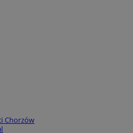
ci Chorzów
l