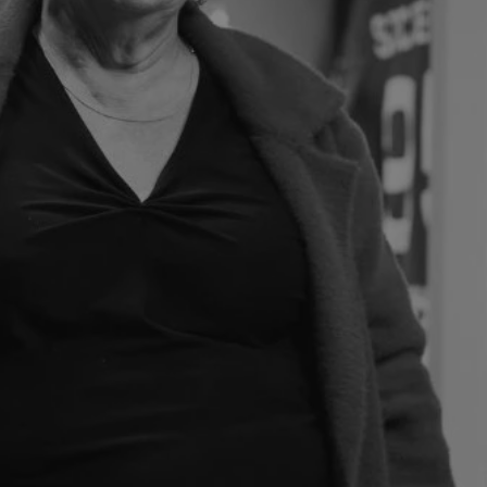
mojchorzow.pl
1 rok
Ten plik cookie przechowuje id
mojchorzow.pl
1 rok
Ten plik cookie przechowuje id
mojchorzow.pl
1 rok
Ten plik cookie przechowuje id
nt
4 tygodnie 2 dni
Ten plik cookie jest używany p
CookieScript
Script.com do zapamiętywania 
mojchorzow.pl
dotyczących zgody użytkownika
Jest to konieczne, aby baner c
Script.com działał poprawnie.
29 minut 53
Ten plik cookie służy do rozróż
Cloudflare Inc.
sekundy
botów. Jest to korzystne dla s
.temu.com
ponieważ umożliwia tworzeni
na temat korzystania z jej wit
METADATA
5 miesięcy 4
Ten plik cookie przechowuje i
YouTube
tygodnie
użytkownika oraz jego prefere
.youtube.com
prywatności podczas korzystan
Rejestruje wybory dotyczące p
Google Privacy Policy
i ustawień zgody, zapewniając 
w kolejnych wizytach. Dzięki 
musi ponownie konfigurować s
co zwiększa wygodę i zgodność
ochrony danych.
Sesja
Rejestruje, który klaster serw
NGINX Inc.
gościa. Jest to używane w kont
bh.contextweb.com
równoważenia obciążenia w ce
doświadczenia użytkownika.