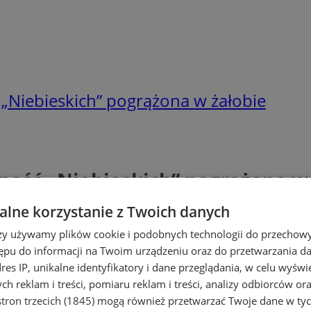
 „Niebieskich” pogrążona w żałobie
zność „Niebieskich” pogrążona w
lne korzystanie z Twoich danych
rzy używamy plików cookie i podobnych technologii do przechow
ępu do informacji na Twoim urządzeniu oraz do przetwarzania 
dres IP, unikalne identyfikatory i dane przeglądania, w celu wyświ
h reklam i treści, pomiaru reklam i treści, analizy odbiorców or
tron trzecich (1845)
mogą również przetwarzać Twoje dane w tych