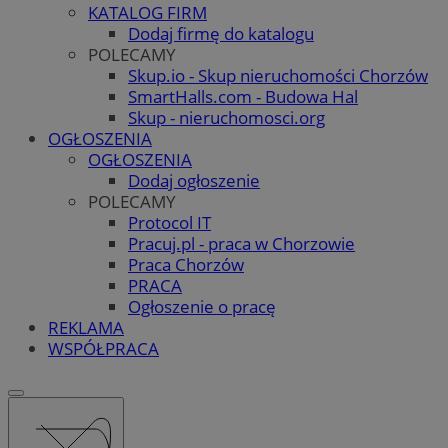
KATALOG FIRM
Dodaj firmę do katalogu
POLECAMY
Skup.io - Skup nieruchomości Chorzów
SmartHalls.com - Budowa Hal
Skup - nieruchomosci.org
OGŁOSZENIA
OGŁOSZENIA
Dodaj ogłoszenie
POLECAMY
Protocol IT
Pracuj.pl - praca w Chorzowie
Praca Chorzów
PRACA
Ogłoszenie o pracę
REKLAMA
WSPÓŁPRACA