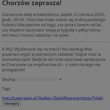
Chorzów zaprasza!
Zaznaczcie datę w kalendarzu: piątek, 6 czerwca 2025,
godz. 20:45. Chorzów znów stanie się stolicą polskiego
futbolu! Niezależnie od tego, czy jesteś fanem od lat,
czy dopiero zaczynasz swoją przygodę z piłką nożną –
ten mecz musisz zobaczyć na żywo.
A Wy? Wybieracie się na mecz? Kto według Was
powinien wyjść w pierwszym składzie? Dajcie znać w
komentarzach! Śledźcie też inne sportowe wydarzenia
w Chorzowie na mojchorzow.pl – z nami niczego nie
przegapicie!
Słuchaj
⏵︎
Tagi:
mecz
Superauto.pl Stadion Śląski
Reprezentacja Polski
Udostępnij