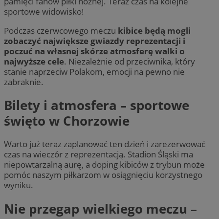
pamięci fanów piłki nożnej. Teraz czas na kolejne
sportowe widowisko!
Podczas czerwcowego meczu
kibice będą mogli
zobaczyć największe gwiazdy reprezentacji i
poczuć na własnej skórze atmosferę walki o
najwyższe cele
. Niezależnie od przeciwnika, który
stanie naprzeciw Polakom, emocji na pewno nie
zabraknie.
Bilety i atmosfera – sportowe
święto w Chorzowie
Warto już teraz zaplanować ten dzień i zarezerwować
czas na wieczór z reprezentacją. Stadion Śląski ma
niepowtarzalną aurę, a doping kibiców z trybun może
pomóc naszym piłkarzom w osiągnięciu korzystnego
wyniku.
Nie przegap wielkiego meczu –