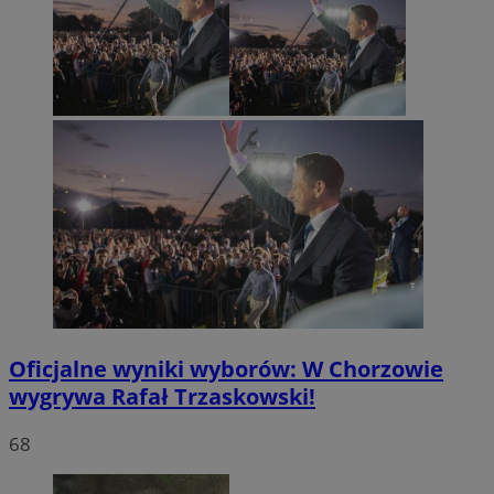
Oficjalne wyniki wyborów: W Chorzowie
wygrywa Rafał Trzaskowski!
68