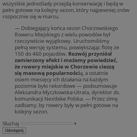
wszystkie jednoślady przejdą konserwację i będą w
pełni gotowe na kolejny sezon, który najpewniej znów
rozpocznie się w marcu.
— Dobiegający końca sezon Chorzowskiego
Roweru Miejskiego z wielu powodów był
rzeczywiście wyjątkowy. Uruchomiliśmy
pełną wersję systemu, powiększając flotę ze
150 do 460 pojazdów.
Rozwój przyniósł
zamierzony efekt i możemy powiedzieć,
że rowery miejskie w Chorzowie cieszą
się masową popularności
ą, a ostatnie
osiem miesięcy ich działania na każdym
poziomie było rekordowe — podsumowuje
Aleksandra Myczkowska-Utrata, dyrektor ds.
komunikacji Nextbike Polska. — Przez zimę
zadbamy, by rowery były w pełni gotowe na
kolejny sezon.
Słuchaj
⏵︎
Udostępnij