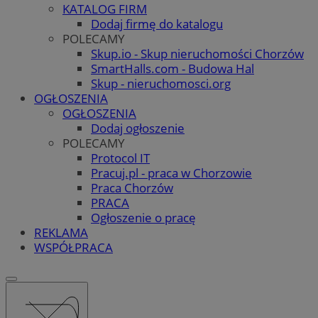
KATALOG FIRM
Dodaj firmę do katalogu
POLECAMY
Skup.io - Skup nieruchomości Chorzów
SmartHalls.com - Budowa Hal
Skup - nieruchomosci.org
OGŁOSZENIA
OGŁOSZENIA
Dodaj ogłoszenie
POLECAMY
Protocol IT
Pracuj.pl - praca w Chorzowie
Praca Chorzów
PRACA
Ogłoszenie o pracę
REKLAMA
WSPÓŁPRACA