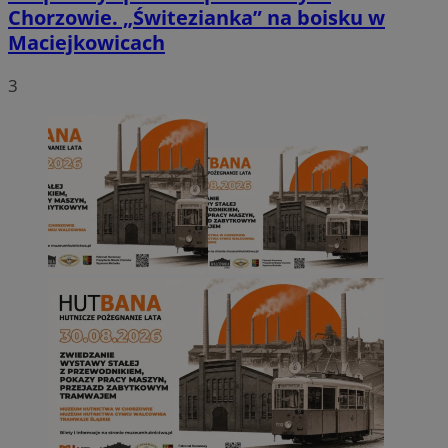
Chorzowie. „Świtezianka” na boisku w
Maciejkowicach
3