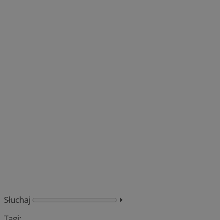
Słuchaj
⏵︎
Tagi: