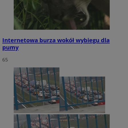
Internetowa burza wokół wybiegu dla
pumy
65