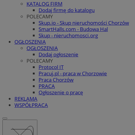
KATALOG FIRM
Dodaj firmę do katalogu
POLECAMY
Skup.io - Skup nieruchomości Chorzów
SmartHalls.com - Budowa Hal
Skup - nieruchomosci.org
OGŁOSZENIA
OGŁOSZENIA
Dodaj ogłoszenie
POLECAMY
Protocol IT
Pracuj.pl - praca w Chorzowie
Praca Chorzów
PRACA
Ogłoszenie o pracę
REKLAMA
WSPÓŁPRACA