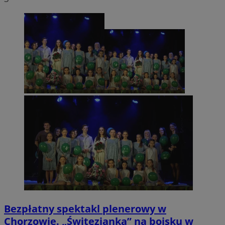
Bezpłatny spektakl plenerowy w
Chorzowie. „Świtezianka” na boisku w