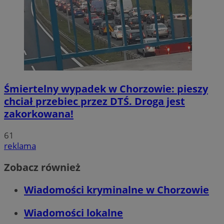
Śmiertelny wypadek w Chorzowie: pieszy
chciał przebiec przez DTŚ. Droga jest
zakorkowana!
61
reklama
Zobacz również
Wiadomości kryminalne w Chorzowie
Wiadomości lokalne