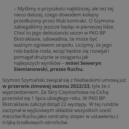
– Myślimy o przyszłości najbliższej, ale też tej
nieco dalszej, czego dowodem kolejny
przedłużony przez Klub kontrakt. O Szymona
zabiegaliśmy jeszcze będąc w pierwszej lidze.
Choć to jego debiutancki sezon w PKO BP
Ekstraklasie, udowadnia, że może być
ważnym ogniwem zespołu. Liczymy, że jego
rola będzie rosła, wciąż będzie się rozwijał i
pomagał drużynie w osiąganiu jak
najlepszych wyników –
mówi Seweryn
Siemianowski, prezes Ruchu.
Szymon Szymański związał się z Niebieskimi umową już
w przerwie zimowej sezonu 2022/23
, tyle że z
wyprzedzeniem. Ze Skry Częstochowa na Cichą
przeniósł się 1 lipca ubiegłego roku. W PKO BP
Ekstraklasie zaliczył dotąd 22 występy. W tej rundzie
zaczynał w wyjściowym składzie wszystkich sześć
meczów Ruchu jako centralny stoper w ustawieniu z
trójką środkowych obrońców.