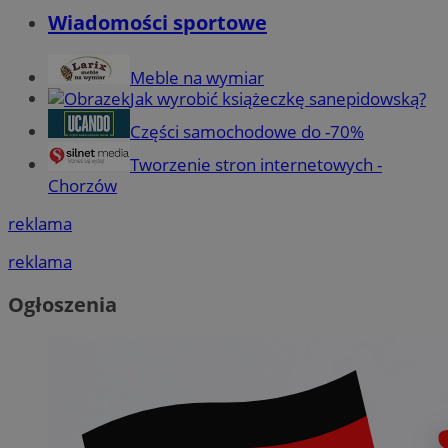
Wiadomości sportowe
Meble na wymiar
Jak wyrobić książeczkę sanepidowską?
Części samochodowe do -70%
Tworzenie stron internetowych -
Chorzów
reklama
reklama
Ogłoszenia