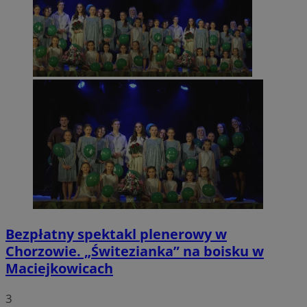
Bezpłatny spektakl plenerowy w
Chorzowie. „Świtezianka” na boisku w
Maciejkowicach
3