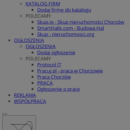
KATALOG FIRM
Dodaj firmę do katalogu
POLECAMY
Skup.io - Skup nieruchomości Chorzów
SmartHalls.com - Budowa Hal
Skup - nieruchomosci.org
OGŁOSZENIA
OGŁOSZENIA
Dodaj ogłoszenie
POLECAMY
Protocol IT
Pracuj.pl - praca w Chorzowie
Praca Chorzów
PRACA
Ogłoszenie o pracę
REKLAMA
WSPÓŁPRACA