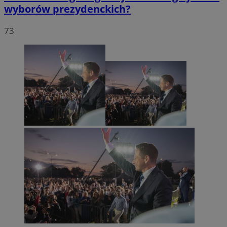
wyborów prezydenckich?
73