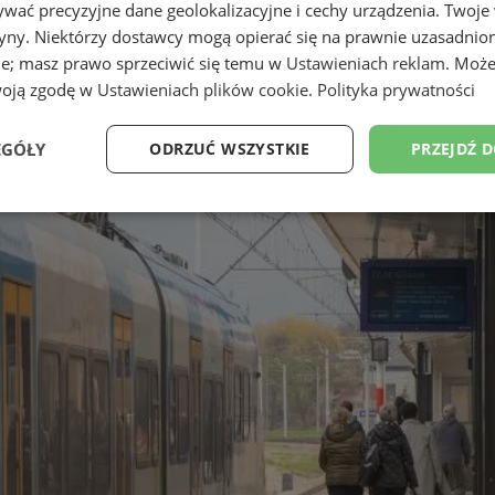
wać precyzyjne dane geolokalizacyjne i cechy urządzenia. Twoje
tryny. Niektórzy dostawcy mogą opierać się na prawnie uzasadnio
ie; masz prawo sprzeciwić się temu w
Ustawieniach reklam
. Może
woją zgodę w
Ustawieniach plików cookie
.
Polityka prywatności
EGÓŁY
ODRZUĆ WSZYSTKIE
PRZEJDŹ 
Wydajność
Targetowanie
Funkcjonalność
Ni
ezbędne
Wydajność
Targetowanie
Funkcjonalność
Niesklasyfikow
ie umożliwiają korzystanie z podstawowych funkcji strony internetowej, takich jak log
Bez niezbędnych plików cookie nie można prawidłowo korzystać ze strony internetowe
Okres
Provider
/
Domena
Opis
przechowywania