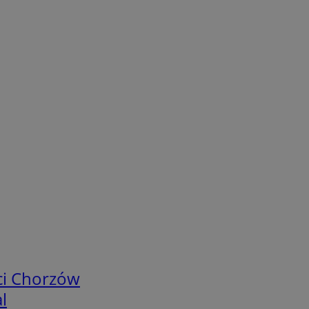
ci Chorzów
l