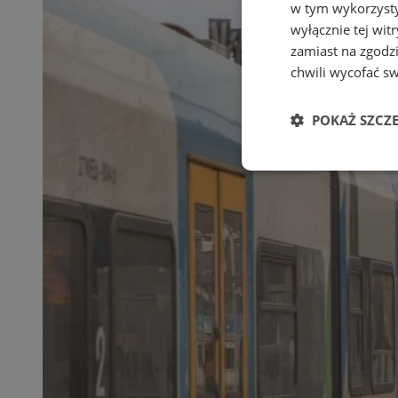
w tym wykorzysty
wyłącznie tej wi
zamiast na zgodz
chwili wycofać s
POKAŻ SZCZ
Niezbędne
Ni
Niezbędne pliki cook
zarządzanie kontem. 
Nazwa