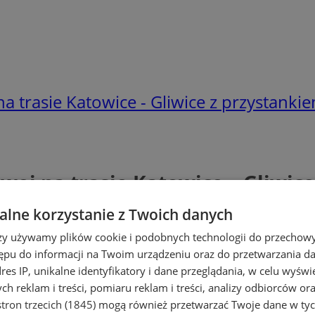
na trasie Katowice - Gliwice z przystank
owej na trasie Katowice – Gliwi
lne korzystanie z Twoich danych
rzy używamy plików cookie i podobnych technologii do przechow
ępu do informacji na Twoim urządzeniu oraz do przetwarzania 
dres IP, unikalne identyfikatory i dane przeglądania, w celu wyświ
h reklam i treści, pomiaru reklam i treści, analizy odbiorców or
tron trzecich (1845)
mogą również przetwarzać Twoje dane w tych