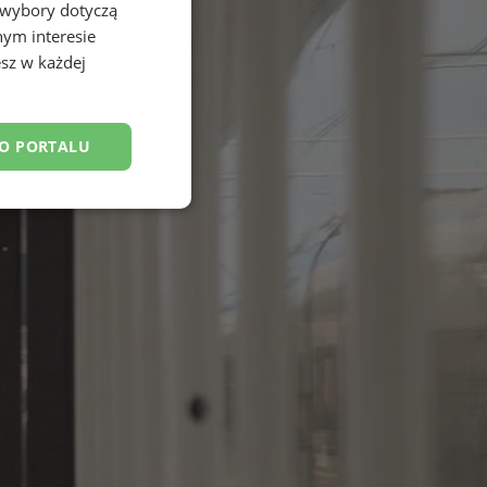
 wybory dotyczą
nym interesie
sz w każdej
DO PORTALU
esklasyfikowane
ane
owanie użytkownika i
j.