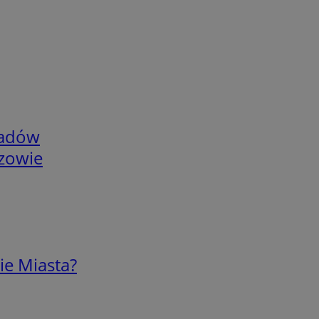
adów
rzowie
ie Miasta?