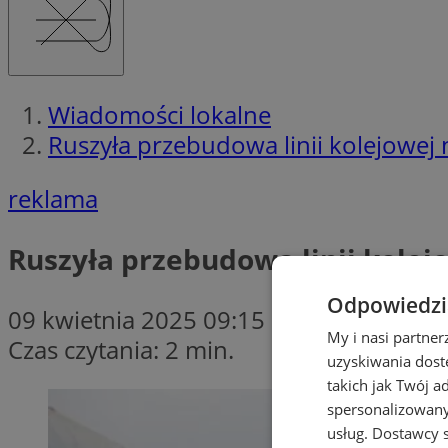
Wiadomości lokalne
Ruszyła przebudowa linii kolejowej 
reklama
Ruszyła przebudowa linii kolej
Odpowiedzia
09 kwietnia 2025 09:15
My i nasi partne
Czas czytania: 2 min.
uzyskiwania dost
takich jak Twój a
spersonalizowanyc
usług.
Dostawcy s