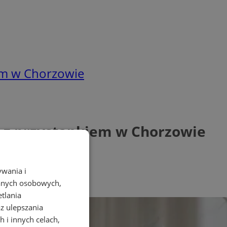
iem w Chorzowie
ce z przystankiem w Chorzowie
ywania i
danych osobowych,
etlania
az ulepszania
 i innych celach,