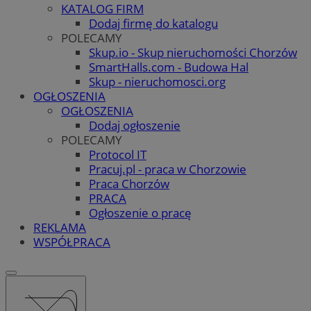
KATALOG FIRM
Dodaj firmę do katalogu
POLECAMY
Skup.io - Skup nieruchomości Chorzów
SmartHalls.com - Budowa Hal
Skup - nieruchomosci.org
OGŁOSZENIA
OGŁOSZENIA
Dodaj ogłoszenie
POLECAMY
Protocol IT
Pracuj.pl - praca w Chorzowie
Praca Chorzów
PRACA
Ogłoszenie o pracę
REKLAMA
WSPÓŁPRACA