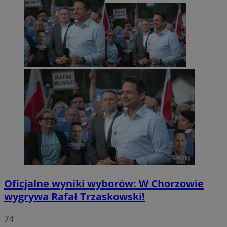
Oficjalne wyniki wyborów: W Chorzowie
wygrywa Rafał Trzaskowski!
74