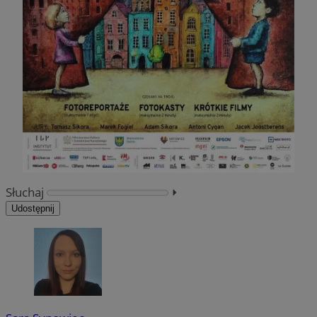
Słuchaj
⏵︎
Udostępnij