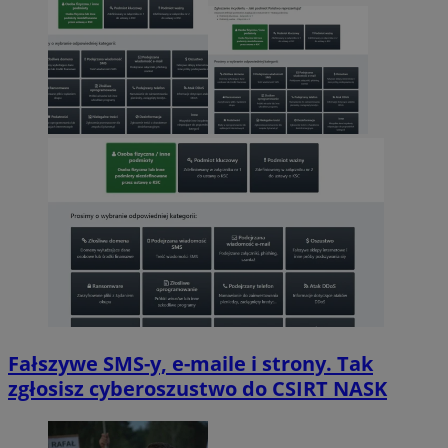
Fałszywe SMS-y, e-maile i strony. Tak
zgłosisz cyberoszustwo do CSIRT NASK