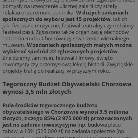
pomysły na utworzenie ulicznej galerii czy strefy
relaksu oraz remont pomnika.
W dużych zadaniach
społecznych do wyboru jest 15 projektów
, takich
jak: festiwale muzyczne, festiwal teatralny czy rodzinny
festiwal pasji. Zgłoszono także organizację obchodów
100-lecia Ruchu Chorzów czy stworzenie wirtualnego
muzeum.
W zadaniach społecznych małych można
wybierać spośród 22 zgłoszonych projektów
.
Znajdziemy tam m.in. festiwal filmowy, święto
rowerzysty czy przemysłową lekcję historii. Zwycięskie
projekty trafią do realizacji w przyszłym roku.
Tegoroczny Budżet Obywatelski Chorzowa
wynosi 3,5 mln złotych
Pula środków tegorocznego budżetu
obywatelskiego w Chorzowie wynosi 3,5 miliona
złotych, z czego 85% (2 975 000 zł) przeznaczonych
jest na zadania inwestycyjne
(np. budowa placu
zabaw, a 15% (525 000 zł) na zadania społeczne (np.
organizacja zawodów sportowych czy różnego rodzaju