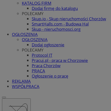
KATALOG FIRM
Dodaj firmę do katalogu
POLECAMY
Skup.io - Skup nieruchomości Chorzów
SmartHalls.com - Budowa Hal
Skup - nieruchomosci.org
OGŁOSZENIA
OGŁOSZENIA
Dodaj ogłoszenie
POLECAMY
Protocol IT
Pracuj.pl - praca w Chorzowie
Praca Chorzów
PRACA
Ogłoszenie o pracę
REKLAMA
WSPÓŁPRACA