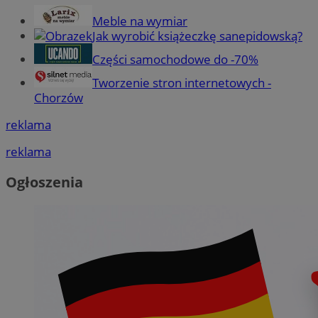
Meble na wymiar
Jak wyrobić książeczkę sanepidowską?
Części samochodowe do -70%
Tworzenie stron internetowych -
Chorzów
reklama
reklama
Ogłoszenia