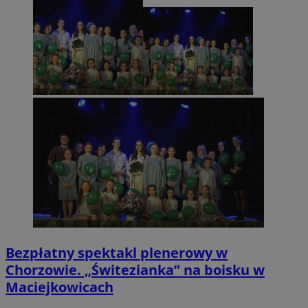
Bezpłatny spektakl plenerowy w
Chorzowie. „Świtezianka” na boisku w
Maciejkowicach