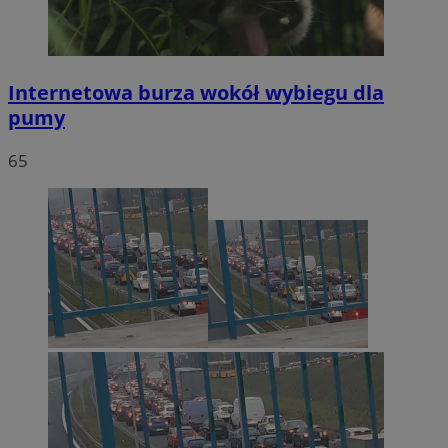
Internetowa burza wokół wybiegu dla
pumy
65