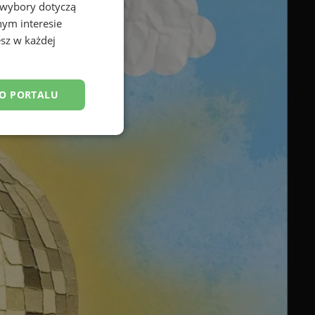
 wybory dotyczą
nym interesie
sz w każdej
DO PORTALU
esklasyfikowane
ane
owanie użytkownika i
j.