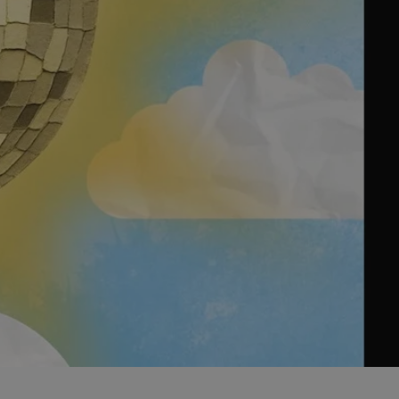
entyfikator sesji.
entyfikator sesji.
entyfikator sesji.
rzez usługę Cookie-
preferencji
 na pliki cookie.
ookie Cookie-
niania ludzi i
trony internetowej,
e ważnych raportów
ryny internetowej.
nformacje o zgodzie
ncjach dotyczących
ia z witryny.
olityki prywatności
ich przestrzeganie
temu użytkownik nie
woich preferencji,
 z regulacjami
erów obsługuje
ekście
lu optymalizacji