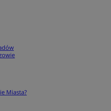
adów
rzowie
ie Miasta?