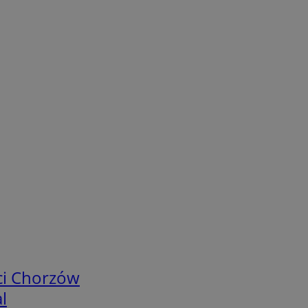
ci Chorzów
l