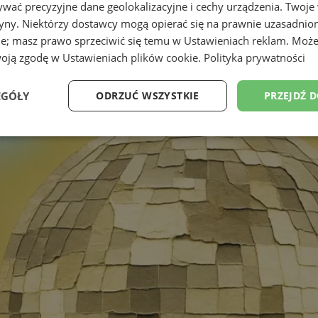
wać precyzyjne dane geolokalizacyjne i cechy urządzenia. Twoje
tryny. Niektórzy dostawcy mogą opierać się na prawnie uzasadnio
ie; masz prawo sprzeciwić się temu w
Ustawieniach reklam
. Może
woją zgodę w
Ustawieniach plików cookie
.
Polityka prywatności
EGÓŁY
ODRZUĆ WSZYSTKIE
PRZEJDŹ 
Wydajność
Targetowanie
Funkcjonalność
Ni
ezbędne
Wydajność
Targetowanie
Funkcjonalność
Niesklasyfikow
ie umożliwiają korzystanie z podstawowych funkcji strony internetowej, takich jak log
Bez niezbędnych plików cookie nie można prawidłowo korzystać ze strony internetowe
Okres
Provider
/
Domena
Opis
przechowywania