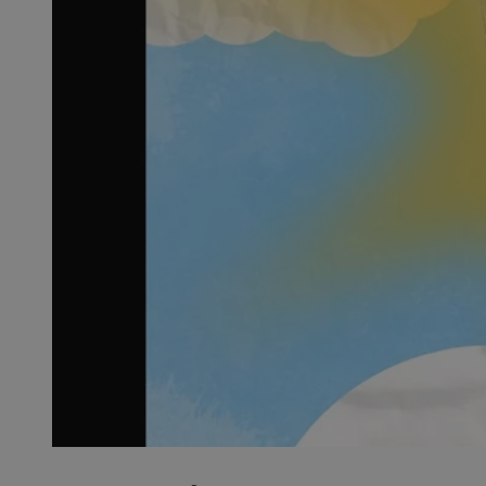
QeSessID
MvSessID
SessID
CookieScriptConse
__cf_bm
VISITOR_PRIVACY_
INGRESSCOOKIE