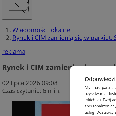
Wiadomości lokalne
Rynek i CIM zamienią się w parkiet
reklama
Rynek i CIM zamienią się w pa
Odpowiedzia
02 lipca 2026 09:08
My i nasi partne
Czas czytania: 6 min.
uzyskiwania dost
takich jak Twój a
spersonalizowanyc
usług.
Dostawcy s