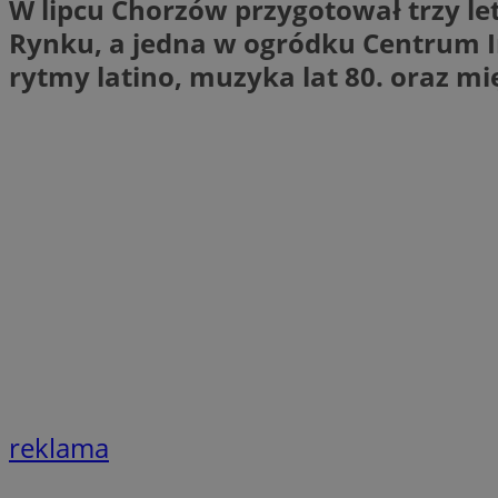
W lipcu Chorzów przygotował trzy l
li_gc
Rynku, a jedna w ogródku Centrum I
rytmy latino, muzyka lat 80. oraz 
Nazwa
Nazwa
openstat_umr82x3
Nazwa
openstat_gid
VP
pb_rtb_ev_part
openstat_pbi939ar
openstat_khpu8s
openstat_iy2unm5p
_clck
__gads
incap_ses_1688_32
openstat_wj089dcr
__Secure-
_clsk
ROLLOUT_TOKEN
visid_incap_322052
reklama
_clsk
bcookie