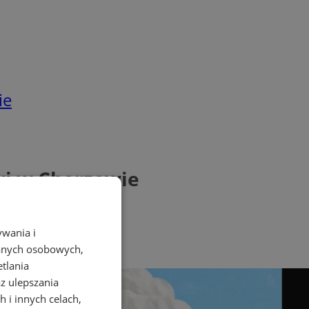
ie
ki w Chorzowie
ywania i
danych osobowych,
etlania
az ulepszania
 i innych celach,