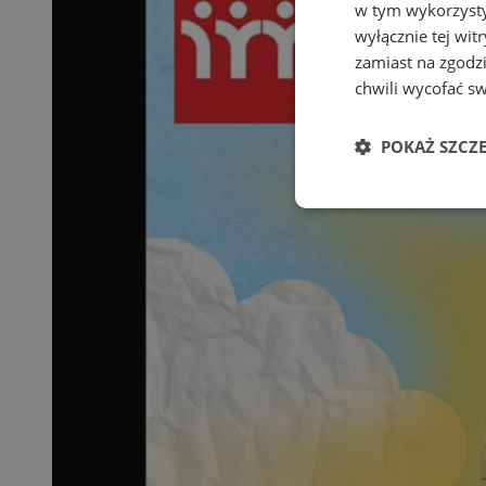
w tym wykorzysty
wyłącznie tej wi
zamiast na zgodz
chwili wycofać s
POKAŻ SZCZ
Niezbędne
Ni
Niezbędne pliki cook
zarządzanie kontem. 
Nazwa