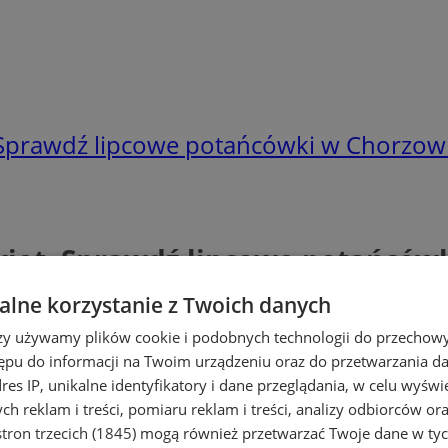
. Sprawdź lipcowe potańcówki w Chorzow
rkiet. Sprawdź lipcowe potańców
lne korzystanie z Twoich danych
rzy używamy plików cookie i podobnych technologii do przechow
ępu do informacji na Twoim urządzeniu oraz do przetwarzania 
dres IP, unikalne identyfikatory i dane przeglądania, w celu wyświ
h reklam i treści, pomiaru reklam i treści, analizy odbiorców or
tron trzecich (1845)
mogą również przetwarzać Twoje dane w tych