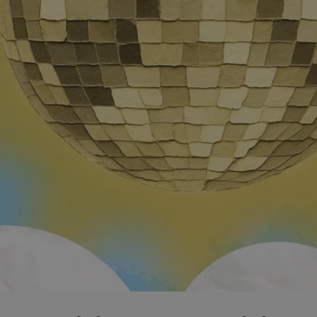
mojchorzow.pl
1 rok
Ten plik cookie przechowuje id
mojchorzow.pl
1 rok
Ten plik cookie przechowuje id
mojchorzow.pl
1 rok
Ten plik cookie przechowuje id
nt
4 tygodnie 2 dni
Ten plik cookie jest używany p
CookieScript
Script.com do zapamiętywania 
mojchorzow.pl
dotyczących zgody użytkownika
Jest to konieczne, aby baner c
Script.com działał poprawnie.
29 minut 53
Ten plik cookie służy do rozróż
Cloudflare Inc.
sekundy
botów. Jest to korzystne dla s
.temu.com
ponieważ umożliwia tworzeni
na temat korzystania z jej wit
METADATA
5 miesięcy 4
Ten plik cookie przechowuje i
YouTube
tygodnie
użytkownika oraz jego prefere
.youtube.com
prywatności podczas korzystan
Rejestruje wybory dotyczące p
Google Privacy Policy
i ustawień zgody, zapewniając 
w kolejnych wizytach. Dzięki 
musi ponownie konfigurować s
co zwiększa wygodę i zgodność
ochrony danych.
Sesja
Rejestruje, który klaster serw
NGINX Inc.
gościa. Jest to używane w kont
bh.contextweb.com
równoważenia obciążenia w ce
doświadczenia użytkownika.