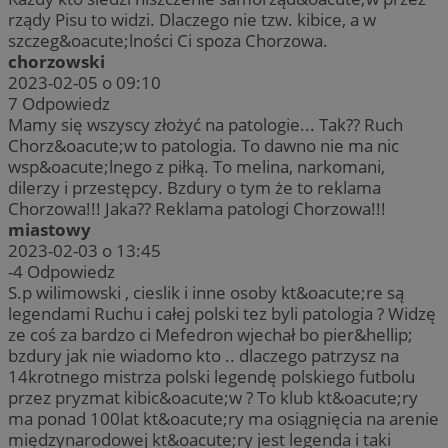
rządy Pisu to widzi. Dlaczego nie tzw. kibice, a w
szczeg&oacute;lności Ci spoza Chorzowa.
chorzowski
2023-02-05 o 09:10
7
Odpowiedz
Mamy się wszyscy złożyć na patologie... Tak?? Ruch
Chorz&oacute;w to patologia. To dawno nie ma nic
wsp&oacute;lnego z piłką. To melina, narkomani,
dilerzy i przestępcy. Bzdury o tym że to reklama
Chorzowa!!! Jaka?? Reklama patologi Chorzowa!!!
miastowy
2023-02-03 o 13:45
-4
Odpowiedz
S.p wilimowski , cieslik i inne osoby kt&oacute;re są
legendami Ruchu i całej polski tez byli patologia ? Widzę
ze coś za bardzo ci Mefedron wjechał bo pier&hellip;
bzdury jak nie wiadomo kto .. dlaczego patrzysz na
14krotnego mistrza polski legendę polskiego futbolu
przez pryzmat kibic&oacute;w ? To klub kt&oacute;ry
ma ponad 100lat kt&oacute;ry ma osiągnięcia na arenie
międzynarodowej kt&oacute;ry jest legenda i taki