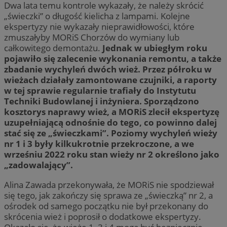
Dwa lata temu kontrole wykazały, że należy skrócić
„świeczki” o długość kielicha z lampami. Kolejne
ekspertyzy nie wykazały nieprawidłowości, które
zmuszałyby MORiS Chorzów do wymiany lub
całkowitego demontażu.
Jednak w ubiegłym roku
pojawiło się zalecenie wykonania remontu, a także
zbadanie wychyleń dwóch wież. Przez półroku w
wieżach działały zamontowane czujniki, a raporty
w tej sprawie regularnie trafiały do Instytutu
Techniki Budowlanej i inżyniera. Sporządzono
kosztorys naprawy wież, a MORiS zlecił ekspertyzę
uzupełniającą odnośnie do tego, co powinno dalej
stać się ze „świeczkami”. Poziomy wychyleń wieży
nr 1 i 3 były kilkukrotnie przekroczone, a we
wrześniu 2022 roku stan wieży nr 2 określono jako
„zadowalający”.
Alina Zawada przekonywała, że MORiS nie spodziewał
się tego, jak zakończy się sprawa ze „świeczką” nr 2, a
ośrodek od samego początku nie był przekonany do
skrócenia wież i poprosił o dodatkowe ekspertyzy.