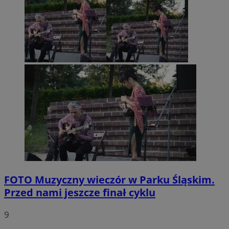
FOTO
Muzyczny wieczór w Parku Śląskim.
Przed nami jeszcze finał cyklu
9