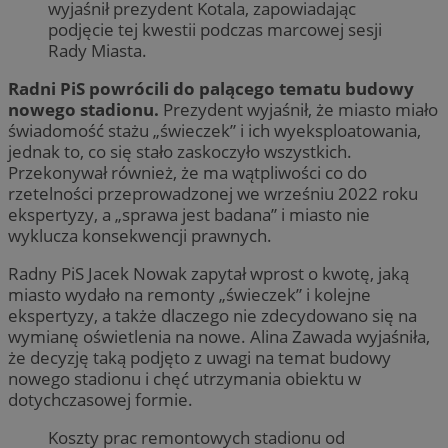
wyjaśnił prezydent Kotala, zapowiadając
podjęcie tej kwestii podczas marcowej sesji
Rady Miasta.
Radni PiS powrócili do palącego tematu budowy
nowego stadionu.
Prezydent wyjaśnił, że miasto miało
świadomość stażu „świeczek” i ich wyeksploatowania,
jednak to, co się stało zaskoczyło wszystkich.
Przekonywał również, że ma wątpliwości co do
rzetelności przeprowadzonej we wrześniu 2022 roku
ekspertyzy, a „sprawa jest badana” i miasto nie
wyklucza konsekwencji prawnych.
Radny PiS Jacek Nowak zapytał wprost o kwotę, jaką
miasto wydało na remonty „świeczek” i kolejne
ekspertyzy, a także dlaczego nie zdecydowano się na
wymianę oświetlenia na nowe. Alina Zawada wyjaśniła,
że decyzję taką podjęto z uwagi na temat budowy
nowego stadionu i chęć utrzymania obiektu w
dotychczasowej formie.
Koszty prac remontowych stadionu od