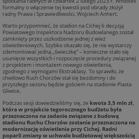
spotkania radnych w czwartek 2 lutego 2023 r. Wniosek
formalny o włączenie tej kwestii pod obrady złożył
radny Prawa i Sprawiedliwości, Wojciech Anhert.
Warto przypomnieć, że stadion na Cichej 6 decyzją
Powiatowego Inspektora Nadzoru Budowlanego został
zamknięty przez uszkodzenie jednej z wież
oświetleniowych. Szybko okazało się, że nie wystarczy
zdemontować jedną „świeczkę” – konieczne stało się
usunięcie wszystkich i rozpoczęcie procedury związanej
z projektem i montażem nowego oświetlenia,
zgodnego z wymogami Ekstraklasy. To sprawiło, że
chwilowo Ruch Chorzów stał się bezdomny i do
przyszłego sezonu będzie gościem na stadionie Piasta
Gliwice.
Podczas sesji dowiedzieliśmy się, że
kwota 3,5 mln zł,
która w projekcie tegorocznego budżetu była
przeznaczona na zadanie związane z budową
stadionu Ruchu Chorzów zostanie przeznaczona na
modernizację oświetlenia przy Cichej. Radni
poparli zmiany w uchwale budżetowej większością