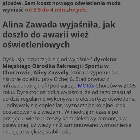
głosów
.
Sam koszt nowego oświetlenia może
wynieść
od 3,5 do 4 mln złotych
.
Alina Zawada wyjaśniła, jak
doszło do awarii wież
oświetleniowych
Dyskusja rozpoczęła się od wyjaśnień
dyrektor
Miejskiego Ośrodka Rekreacji i Sportu w
Chorzowie, Aliny Zawady
, która przypomniała
historię obiektu przy Cichej 6. Stadionwraz z
infrastrukturą trafił pod zarząd
MORiS
Chorzów w 2005
roku. Dyrektor ośrodka wyjaśniła, że od tego czasu aż
do dziś regularnie wykonywano ekspertyzy oświetlenia
– odbywały się copięć lat, wyznaczając kolejne kroki
postępowania z wieżami. W niedługim czasie po
przejęciu wieże przeszły kompleksowy remont, a w
osławionej już wieży nr 2 zamontowano wzmocnienia
nadające większą stabilność.