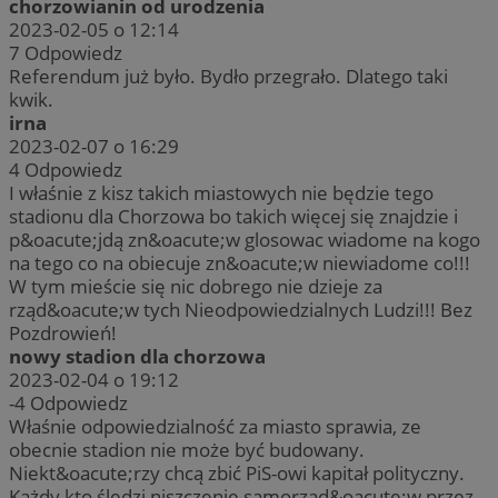
chorzowianin od urodzenia
2023-02-05 o 12:14
7
Odpowiedz
Referendum już było. Bydło przegrało. Dlatego taki
kwik.
irna
2023-02-07 o 16:29
4
Odpowiedz
I właśnie z kisz takich miastowych nie będzie tego
stadionu dla Chorzowa bo takich więcej się znajdzie i
p&oacute;jdą zn&oacute;w glosowac wiadome na kogo
na tego co na obiecuje zn&oacute;w niewiadome co!!!
W tym mieście się nic dobrego nie dzieje za
rząd&oacute;w tych Nieodpowiedzialnych Ludzi!!! Bez
Pozdrowień!
nowy stadion dla chorzowa
2023-02-04 o 19:12
-4
Odpowiedz
Właśnie odpowiedzialność za miasto sprawia, ze
obecnie stadion nie może być budowany.
Niekt&oacute;rzy chcą zbić PiS-owi kapitał polityczny.
Każdy kto śledzi niszczenie samorząd&oacute;w przez