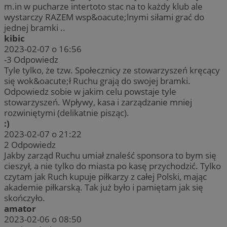
m.in w pucharze intertoto stac na to każdy klub ale
wystarczy RAZEM wsp&oacute;lnymi siłami grać do
jednej bramki ..
kibic
2023-02-07 o 16:56
-3
Odpowiedz
Tyle tylko, że tzw. Społecznicy ze stowarzyszeń kręcący
się wok&oacute;ł Ruchu grają do swojej bramki.
Odpowiedz sobie w jakim celu powstaje tyle
stowarzyszeń. Wpływy, kasa i zarządzanie mniej
rozwiniętymi (delikatnie pisząc).
:)
2023-02-07 o 21:22
2
Odpowiedz
Jakby zarząd Ruchu umiał znaleść sponsora to bym się
cieszył, a nie tylko do miasta po kasę przychodzić. Tylko
czytam jak Ruch kupuje piłkarzy z całej Polski, mając
akademie piłkarską. Tak już było i pamiętam jak się
skończyło.
amator
2023-02-06 o 08:50