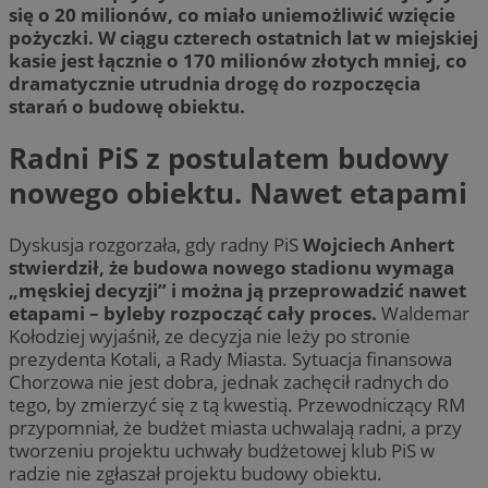
się o 20 milionów, co miało uniemożliwić wzięcie
pożyczki. W ciągu czterech ostatnich lat w miejskiej
kasie jest łącznie o 170 milionów złotych mniej, co
dramatycznie utrudnia drogę do rozpoczęcia
starań o budowę obiektu.
Radni PiS z postulatem budowy
nowego obiektu. Nawet etapami
Dyskusja rozgorzała, gdy radny PiS
Wojciech Anhert
stwierdził, że budowa nowego stadionu wymaga
„męskiej decyzji” i można ją przeprowadzić nawet
etapami – byleby rozpocząć cały proces.
Waldemar
Kołodziej wyjaśnił, ze decyzja nie leży po stronie
prezydenta Kotali, a Rady Miasta. Sytuacja finansowa
Chorzowa nie jest dobra, jednak zachęcił radnych do
tego, by zmierzyć się z tą kwestią. Przewodniczący RM
przypomniał, że budżet miasta uchwalają radni, a przy
tworzeniu projektu uchwały budżetowej klub PiS w
radzie nie zgłaszał projektu budowy obiektu.