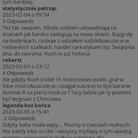
tym bardziej.
statystycznie patrząc
2023-02-04 o 09:54
9
Odpowiedz
Też tak uważam. Kibole codzień udowadniają na
ścianach jak bardzo zasługują na nowy obiekt. Bazgroły
na budynkach, rozboje z udziałem ludzik&oacute;w w
niebieskich szalikach, handel narkotykami itp. Świątynia
dna, do zaorania. Ruch to już historia.
robertt
2023-02-03 o 23:12
4
Odpowiedz
Ale gdyby Ruch zrobił 15 mistrzostwo polski ,grał w
lidze mistrz&oacute;w i osiągał sukcesy to byś baranie
dumnie R na piersi nosił co ? Tacy ludzie jak ty powinni
być wygnani z Chorzowa
legenda bez końca
2023-02-05 o 15:41
-2
Odpowiedz
Gdyby baba miała wąsy... Piszmy o rzeczach realnych.
Nie każdy kibic to zbir i wszyscy myślący o tym wiedzą,
niestety wizerunek kształtuje patologia dla