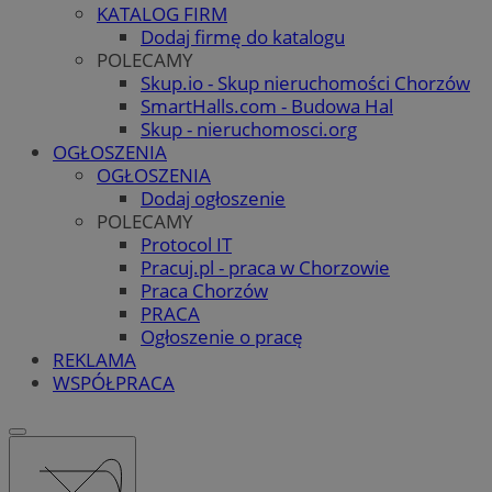
KATALOG FIRM
Dodaj firmę do katalogu
POLECAMY
Skup.io - Skup nieruchomości Chorzów
SmartHalls.com - Budowa Hal
Skup - nieruchomosci.org
OGŁOSZENIA
OGŁOSZENIA
Dodaj ogłoszenie
POLECAMY
Protocol IT
Pracuj.pl - praca w Chorzowie
Praca Chorzów
PRACA
Ogłoszenie o pracę
REKLAMA
WSPÓŁPRACA