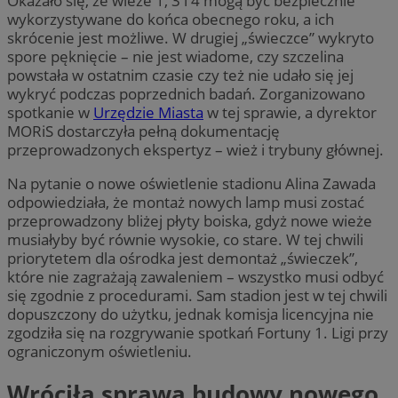
Okazało się, że wieże 1, 3 i 4 mogą być bezpiecznie
wykorzystywane do końca obecnego roku, a ich
skrócenie jest możliwe. W drugiej „świeczce” wykryto
spore pęknięcie – nie jest wiadome, czy szczelina
powstała w ostatnim czasie czy też nie udało się jej
wykryć podczas poprzednich badań. Zorganizowano
spotkanie w
Urzędzie Miasta
w tej sprawie, a dyrektor
MORiS dostarczyła pełną dokumentację
przeprowadzonych ekspertyz – wież i trybuny głównej.
Na pytanie o nowe oświetlenie stadionu Alina Zawada
odpowiedziała, że montaż nowych lamp musi zostać
przeprowadzony bliżej płyty boiska, gdyż nowe wieże
musiałyby być równie wysokie, co stare. W tej chwili
priorytetem dla ośrodka jest demontaż „świeczek”,
które nie zagrażają zawaleniem – wszystko musi odbyć
się zgodnie z procedurami. Sam stadion jest w tej chwili
dopuszczony do użytku, jednak komisja licencyjna nie
zgodziła się na rozgrywanie spotkań Fortuny 1. Ligi przy
ograniczonym oświetleniu.
Wróciła sprawa budowy nowego