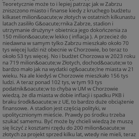
Teoretycznie może to i lepiej patrząc jak w Zabrzu
zniszczono miasto i finanse kiedy z kruchego budżetu
kilkaset milion&oacute;w złotych w ostatnich kilkunastu
latach zasiliło G&oacute;rnika Zabrze, stadion i
utrzymanie drużyny+ obietnica jego dokończenia za
150 milion&oacute;w lekko ( inflacja ). A przecież do
niedawna w samym tylko Zabrzu mieszkało około 70
tys więcej ludzi niż obecnie w Chorzowie, bo teraz to
około 53 tys więcej. No i budżet Chorzowa w 2023 roku
na 719 milion&oacute;w Złotych, dochod&oacute;w to
bardzo mało jak na wydatki og&oacute;lne miasta w 21
wieku. Na ale kiedyś w Chorzowie mieszkało 156 tys
ludzi. A teraz ponad 102 tys, w tym 93 tys
podatnik&oacute;w to chyba w UM w Chorzowie
wiedzą, że dla miasta w dobie inflacji i spadku PKB i
braku środk&oacute;w z UE, to bardzo duże obciążenie
finansowe. A stadion jest częścią polityki, w
upolitycznionym mieście. Prawdy po środku trzeba
szukać samemu. Być może by chcieli wiedzą że muszą
się liczyć z kosztami rzędu do 200 milion&oacute;w
złotych za projekt sprzed kilku lat, wtedy nie mieli, teraz