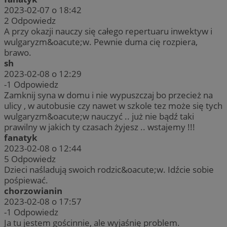
2023-02-07 o 18:42
2
Odpowiedz
A przy okazji nauczy się całego repertuaru inwektyw i
wulgaryzm&oacute;w. Pewnie duma cię rozpiera,
brawo.
sh
2023-02-08 o 12:29
-1
Odpowiedz
Zamknij syna w domu i nie wypuszczaj bo przecież na
ulicy , w autobusie czy nawet w szkole tez może się tych
wulgaryzm&oacute;w nauczyć .. już nie bądź taki
prawilny w jakich ty czasach żyjesz .. wstajemy !!!
fanatyk
2023-02-08 o 12:44
5
Odpowiedz
Dzieci naśladują swoich rodzic&oacute;w. Idźcie sobie
pośpiewać.
chorzowianin
2023-02-08 o 17:57
-1
Odpowiedz
Ja tu jestem gościnnie, ale wyjaśnię problem.