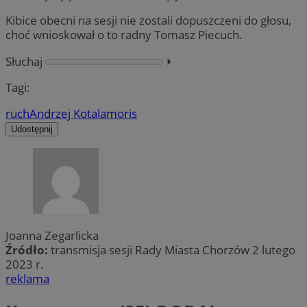
Kibice obecni na sesji nie zostali dopuszczeni do głosu,
choć wnioskował o to radny Tomasz Piecuch.
Słuchaj
⏵︎
Tagi:
ruch
Andrzej Kotala
moris
Udostępnij
Joanna Zegarlicka
Źródło:
transmisja sesji Rady Miasta Chorzów 2 lutego
2023 r.
reklama