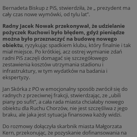
Bernadeta Biskup z PiS, stwierdziła, że „ prezydent ma
cały czas nowe wymówki, od tylu lat”.
Radny Jacek Nowak przekonywał, że udzielanie
pożyczek Ruchowi było błędem, gdyż pieniądze
można było przeznaczyć na budowę nowego
obiektu
, ryzykując spadkiem klubu, który finalnie i tak
miał miejsce. Po krótkiej, acz ostrej wymianie zdań
radni PiS zaczęli domagać się szczegółowego
zestawienia kosztów utrzymania stadionu i
infrastruktury, w tym wydatków na badania i
ekspertyzy.
Jan Skórka z PO w emocjonalny sposób zwrócił się do
radnych z przeciwnej frakcji, stwierdzając, ze „ubili
piany po sufit”, a cała rada miasta chciałaby nowego
obiektu dla Ruchu Chorzów, nie jest szczęśliwa z jego
braku, ale jaka jest sytuacja finansowa każdy widzi.
Do rozmowy dołączyła skarbnik miasta Małgorzata
Kern, przekonując, że pozyskanie dofinansowania na