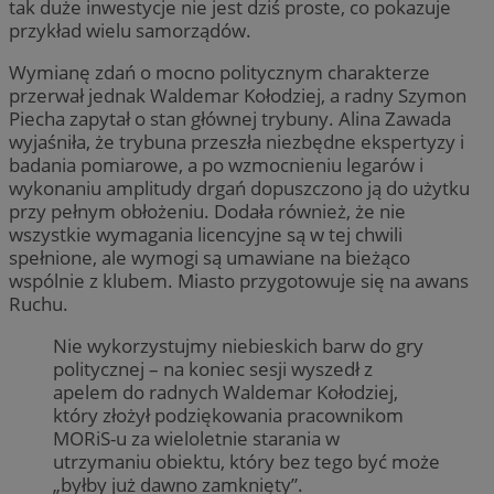
tak duże inwestycje nie jest dziś proste, co pokazuje
przykład wielu samorządów.
Wymianę zdań o mocno politycznym charakterze
przerwał jednak Waldemar Kołodziej, a radny Szymon
Piecha zapytał o stan głównej trybuny. Alina Zawada
wyjaśniła, że trybuna przeszła niezbędne ekspertyzy i
badania pomiarowe, a po wzmocnieniu legarów i
wykonaniu amplitudy drgań dopuszczono ją do użytku
przy pełnym obłożeniu. Dodała również, że nie
wszystkie wymagania licencyjne są w tej chwili
spełnione, ale wymogi są umawiane na bieżąco
wspólnie z klubem. Miasto przygotowuje się na awans
Ruchu.
Nie wykorzystujmy niebieskich barw do gry
politycznej – na koniec sesji wyszedł z
apelem do radnych Waldemar Kołodziej,
który złożył podziękowania pracownikom
MORiS-u za wieloletnie starania w
utrzymaniu obiektu, który bez tego być może
„byłby już dawno zamknięty”.