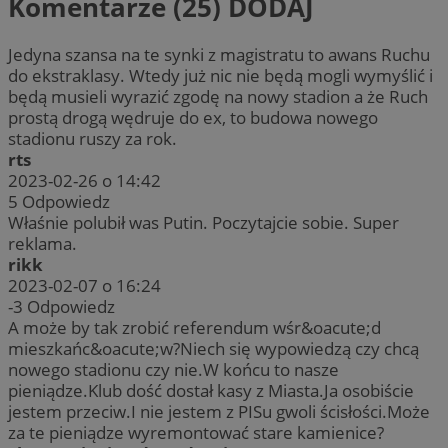
Komentarze (25)
DODAJ
Jedyna szansa na te synki z magistratu to awans Ruchu
do ekstraklasy. Wtedy już nic nie będą mogli wymyślić i
będą musieli wyrazić zgodę na nowy stadion a że Ruch
prostą drogą wędruje do ex, to budowa nowego
stadionu ruszy za rok.
rts
2023-02-26 o 14:42
5
Odpowiedz
Właśnie polubił was Putin. Poczytajcie sobie. Super
reklama.
rikk
2023-02-07 o 16:24
-3
Odpowiedz
A może by tak zrobić referendum wśr&oacute;d
mieszkańc&oacute;w?Niech się wypowiedzą czy chcą
nowego stadionu czy nie.W końcu to nasze
pieniądze.Klub dość dostał kasy z Miasta.Ja osobiście
jestem przeciw.I nie jestem z PISu gwoli ścisłości.Może
za te pieniądze wyremontować stare kamienice?