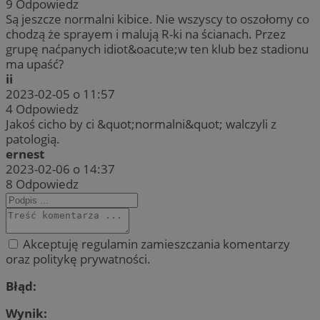
9
Odpowiedz
Są jeszcze normalni kibice. Nie wszyscy to oszołomy co
chodzą że sprayem i malują R-ki na ścianach. Przez
grupę naćpanych idiot&oacute;w ten klub bez stadionu
ma upaść?
ii
2023-02-05 o 11:57
4
Odpowiedz
Jakoś cicho by ci &quot;normalni&quot; walczyli z
patologią.
ernest
2023-02-06 o 14:37
8
Odpowiedz
Akceptuję regulamin zamieszczania komentarzy
oraz politykę prywatności.
Błąd:
Wynik: