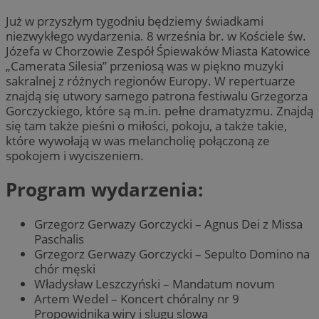
Już w przyszłym tygodniu będziemy świadkami
niezwykłego wydarzenia. 8 września br. w Kościele św.
Józefa w Chorzowie Zespół Śpiewaków Miasta Katowice
„Camerata Silesia” przeniosą was w piękno muzyki
sakralnej z różnych regionów Europy. W repertuarze
znajdą się utwory samego patrona festiwalu Grzegorza
Gorczyckiego, które są m.in. pełne dramatyzmu. Znajdą
się tam także pieśni o miłości, pokoju, a także takie,
które wywołają w was melancholię połączoną ze
spokojem i wyciszeniem.
Program wydarzenia:
Grzegorz Gerwazy Gorczycki – Agnus Dei z Missa
Paschalis
Grzegorz Gerwazy Gorczycki – Sepulto Domino na
chór męski
Władysław Leszczyński – Mandatum novum
Artem Wedel – Koncert chóralny nr 9
Propowidnika wiry i slugu slowa