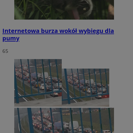
Internetowa burza wokół wybiegu dla
pumy
65