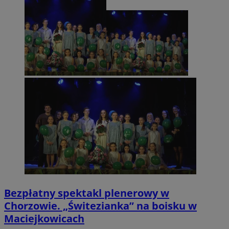
Bezpłatny spektakl plenerowy w
Chorzowie. „Świtezianka” na boisku w
Maciejkowicach