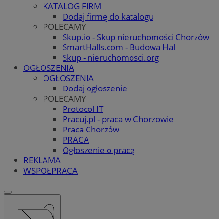
KATALOG FIRM
Dodaj firmę do katalogu
POLECAMY
Skup.io - Skup nieruchomości Chorzów
SmartHalls.com - Budowa Hal
Skup - nieruchomosci.org
OGŁOSZENIA
OGŁOSZENIA
Dodaj ogłoszenie
POLECAMY
Protocol IT
Pracuj.pl - praca w Chorzowie
Praca Chorzów
PRACA
Ogłoszenie o pracę
REKLAMA
WSPÓŁPRACA