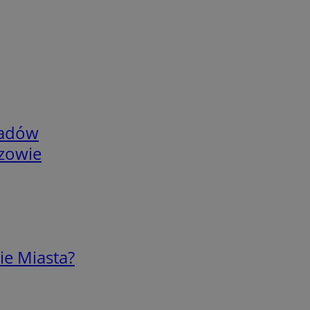
adów
rzowie
ie Miasta?