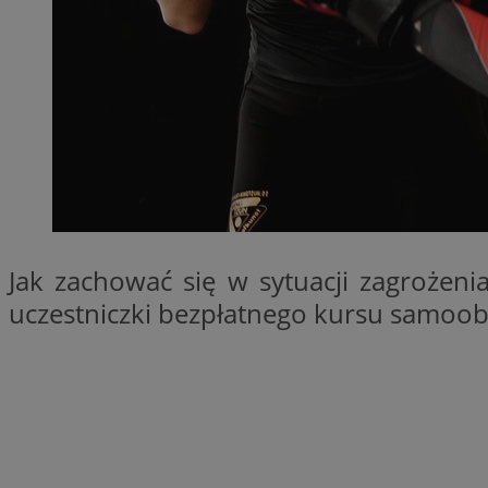
QeSessID
MvSessID
SessID
CookieScriptConse
__cf_bm
Jak zachować się w sytuacji zagrożeni
VISITOR_PRIVACY_
uczestniczki bezpłatnego kursu samoo
INGRESSCOOKIE