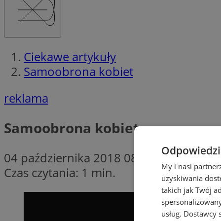
Ciekawe artykuły
Samoobrona kobiet
reklama
Samoobrona kobiet
Odpowiedzia
04 października 2018 08:15
My i nasi partne
Czas czytania: 1 min.
uzyskiwania dost
takich jak Twój a
spersonalizowanyc
usług.
Dostawcy s