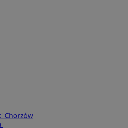
ci Chorzów
l