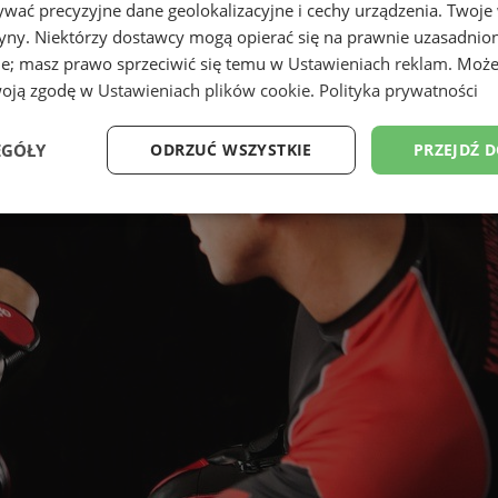
wać precyzyjne dane geolokalizacyjne i cechy urządzenia. Twoje
tryny. Niektórzy dostawcy mogą opierać się na prawnie uzasadnio
ie; masz prawo sprzeciwić się temu w
Ustawieniach reklam
. Może
woją zgodę w
Ustawieniach plików cookie
.
Polityka prywatności
EGÓŁY
ODRZUĆ WSZYSTKIE
PRZEJDŹ 
Wydajność
Targetowanie
Funkcjonalność
Ni
ezbędne
Wydajność
Targetowanie
Funkcjonalność
Niesklasyfikow
ie umożliwiają korzystanie z podstawowych funkcji strony internetowej, takich jak log
Bez niezbędnych plików cookie nie można prawidłowo korzystać ze strony internetowe
Okres
Provider
/
Domena
Opis
przechowywania