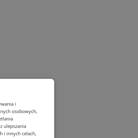
ywania i
danych osobowych,
etlania
az ulepszania
 i innych celach,