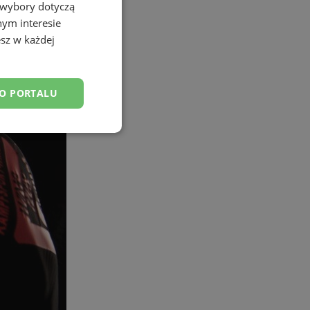
 wybory dotyczą
nym interesie
sz w każdej
DO PORTALU
esklasyfikowane
ane
owanie użytkownika i
j.