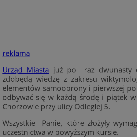
li_gc
Nazwa
Nazwa
openstat_umr82x3
Nazwa
reklama
openstat_gid
VP
pb_rtb_ev_part
openstat_pbi939ar
Urząd Miasta
już po raz dwunasty or
openstat_khpu8s
zdobędą wiedzę z zakresu wiktymolog
openstat_iy2unm5p
_clck
__gads
elementów samoobrony i pierwszej pomo
incap_ses_1688_32
odbywać się w każdą środę i piątek w
openstat_wj089dcr
__Secure-
_clsk
ROLLOUT_TOKEN
Chorzowie przy ulicy Odległej 5.
visid_incap_322052
Wszystkie Panie, które złożyły wyma
_clsk
bcookie
uczestnictwa w powyższym kursie.