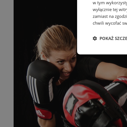
w tym wykorzysty
wyłącznie tej wi
zamiast na zgodz
chwili wycofać s
POKAŻ SZCZ
Niezbędne
Ni
Niezbędne pliki cook
zarządzanie kontem. 
Nazwa