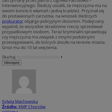
zatrzymany przez patrol z Ogniwa Patrolowo –
Interwencyjnego. Śledczy ustalili, że mężczyzna ma na
swoim koncie 6 włamań i jedną kradzież. Przyznał się
do postawionych zarzutów, na wniosek śledczych
prokurator
objął go policyjnym dozorem. Podejrzany
wyjaśnił, że wszystkie skradzione rzeczy sprzedawał
przypadkowym osobom. Teraz kryminalni sprawdzają
czy mężczyzna ma związek z innymi podobnymi
przestępstwami, do których doszło na terenie miasta.
Grozi mu do 10 lat więzienia.
Słuchaj
⏵︎
Udostępnij
Sylwia Machowska
Źródło:
KMP Chorzów
reklama