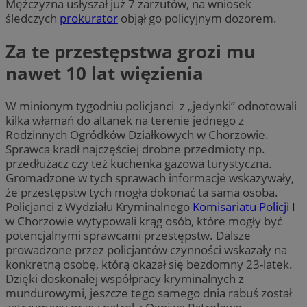
Mężczyzna usłyszał już 7 zarzutów, na wniosek
śledczych
prokurator
objął go policyjnym dozorem.
Za te przestępstwa grozi mu
nawet 10 lat więzienia
W minionym tygodniu policjanci z „jedynki” odnotowali
kilka włamań do altanek na terenie jednego z
Rodzinnych Ogródków Działkowych w Chorzowie.
Sprawca kradł najczęściej drobne przedmioty np.
przedłużacz czy też kuchenka gazowa turystyczna.
Gromadzone w tych sprawach informacje wskazywały,
że przestępstw tych mogła dokonać ta sama osoba.
Policjanci z Wydziału Kryminalnego
Komisariatu Policji I
w Chorzowie wytypowali krąg osób, które mogły być
potencjalnymi sprawcami przestępstw. Dalsze
prowadzone przez policjantów czynności wskazały na
konkretną osobę, którą okazał się bezdomny 23-latek.
Dzięki doskonałej współpracy kryminalnych z
mundurowymi, jeszcze tego samego dnia rabuś został