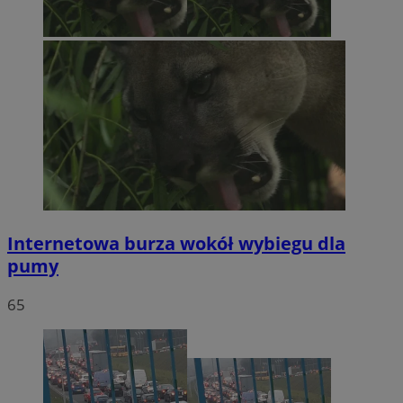
Internetowa burza wokół wybiegu dla
pumy
65