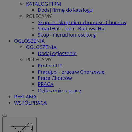
KATALOG FIRM
Dodaj firmę do katalogu
POLECAMY
Skup.io - Skup nieruchomości Chorzów
SmartHalls.com - Budowa Hal
Skup - nieruchomosci.org
OGŁOSZENIA
OGŁOSZENIA
Dodaj ogłoszenie
POLECAMY
Protocol IT
Pracuj.pl - praca w Chorzowie
Praca Chorzów
PRACA
Ogłoszenie o pracę
REKLAMA
WSPÓŁPRACA