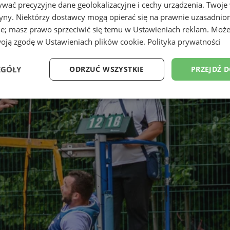
wać precyzyjne dane geolokalizacyjne i cechy urządzenia. Twoje
tryny. Niektórzy dostawcy mogą opierać się na prawnie uzasadnio
ie; masz prawo sprzeciwić się temu w
Ustawieniach reklam
. Może
woją zgodę w
Ustawieniach plików cookie
.
Polityka prywatności
EGÓŁY
ODRZUĆ WSZYSTKIE
PRZEJDŹ 
Wydajność
Targetowanie
Funkcjonalność
Ni
ezbędne
Wydajność
Targetowanie
Funkcjonalność
Niesklasyfikow
ie umożliwiają korzystanie z podstawowych funkcji strony internetowej, takich jak log
Bez niezbędnych plików cookie nie można prawidłowo korzystać ze strony internetowe
Okres
Provider
/
Domena
Opis
przechowywania