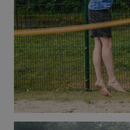
QeSessID
MvSessID
SessID
CookieScriptConse
__cf_bm
VISITOR_PRIVACY_
INGRESSCOOKIE