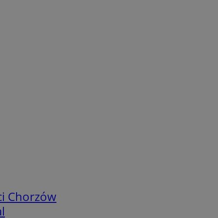
ci Chorzów
l