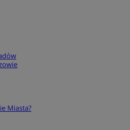
adów
rzowie
ie Miasta?