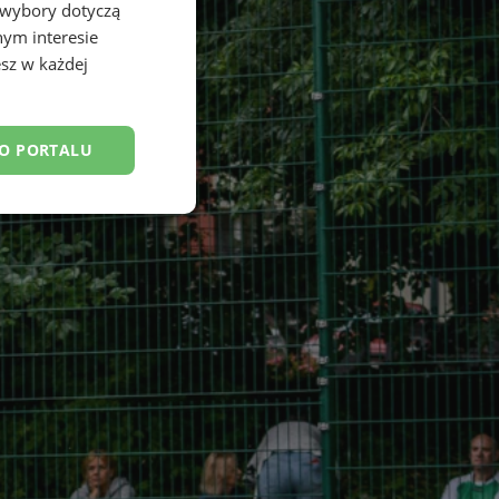
 wybory dotyczą
nym interesie
sz w każdej
DO PORTALU
esklasyfikowane
ane
owanie użytkownika i
j.