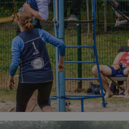
mojchorzow.pl
1 rok
Ten plik cookie przechowuje id
mojchorzow.pl
1 rok
Ten plik cookie przechowuje id
mojchorzow.pl
1 rok
Ten plik cookie przechowuje id
nt
4 tygodnie 2 dni
Ten plik cookie jest używany p
CookieScript
Script.com do zapamiętywania 
mojchorzow.pl
dotyczących zgody użytkownika
Jest to konieczne, aby baner c
Script.com działał poprawnie.
29 minut 53
Ten plik cookie służy do rozróż
Cloudflare Inc.
sekundy
botów. Jest to korzystne dla s
.temu.com
ponieważ umożliwia tworzeni
na temat korzystania z jej wit
METADATA
5 miesięcy 4
Ten plik cookie przechowuje i
YouTube
tygodnie
użytkownika oraz jego prefere
.youtube.com
prywatności podczas korzystan
Rejestruje wybory dotyczące p
Google Privacy Policy
i ustawień zgody, zapewniając 
w kolejnych wizytach. Dzięki 
musi ponownie konfigurować s
co zwiększa wygodę i zgodność
ochrony danych.
Sesja
Rejestruje, który klaster serw
NGINX Inc.
gościa. Jest to używane w kont
bh.contextweb.com
równoważenia obciążenia w ce
doświadczenia użytkownika.