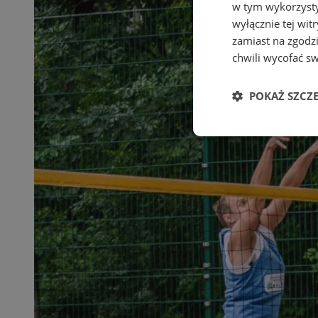
w tym wykorzysty
wyłącznie tej wi
zamiast na zgodz
chwili wycofać s
POKAŻ SZCZ
Niezbędne
Ni
Niezbędne pliki cook
zarządzanie kontem. 
Nazwa