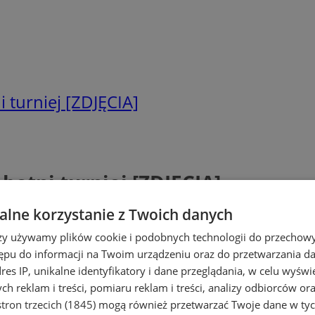
 turniej [ZDJĘCIA]
botni turniej [ZDJĘCIA]
lne korzystanie z Twoich danych
rzy używamy plików cookie i podobnych technologii do przechow
ępu do informacji na Twoim urządzeniu oraz do przetwarzania 
dres IP, unikalne identyfikatory i dane przeglądania, w celu wyświ
h reklam i treści, pomiaru reklam i treści, analizy odbiorców or
tron trzecich (1845)
mogą również przetwarzać Twoje dane w tych