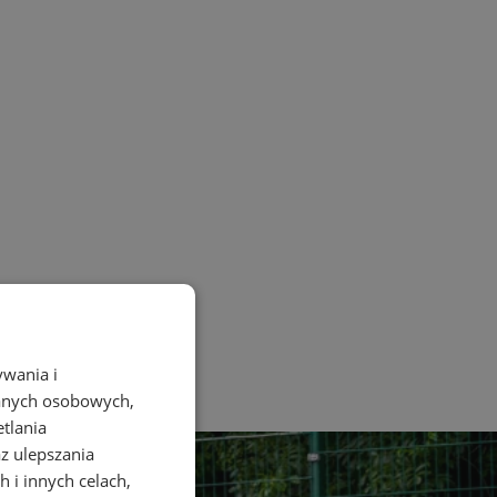
ywania i
danych osobowych,
etlania
az ulepszania
 i innych celach,