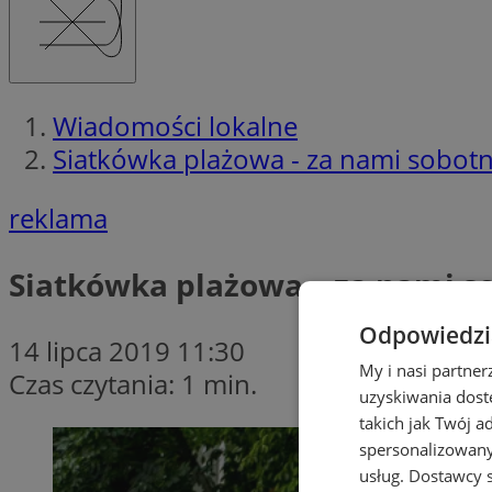
Wiadomości lokalne
Siatkówka plażowa - za nami sobotni
reklama
Siatkówka plażowa – za nami so
Odpowiedzia
14 lipca 2019 11:30
My i nasi partne
Czas czytania: 1 min.
uzyskiwania dost
takich jak Twój a
spersonalizowanyc
usług.
Dostawcy s