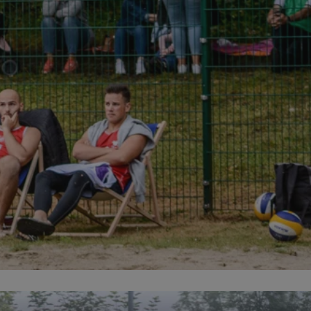
entyfikator sesji.
entyfikator sesji.
entyfikator sesji.
rzez usługę Cookie-
preferencji
 na pliki cookie.
ookie Cookie-
niania ludzi i
trony internetowej,
e ważnych raportów
ryny internetowej.
nformacje o zgodzie
ncjach dotyczących
ia z witryny.
olityki prywatności
ich przestrzeganie
temu użytkownik nie
woich preferencji,
 z regulacjami
erów obsługuje
ekście
lu optymalizacji