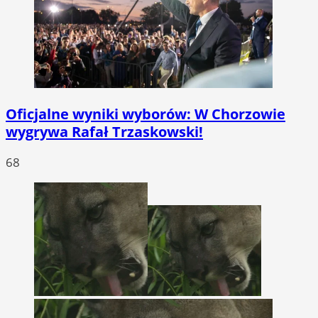
Oficjalne wyniki wyborów: W Chorzowie
wygrywa Rafał Trzaskowski!
68