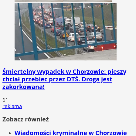
Śmiertelny wypadek w Chorzowie: pieszy
chciał przebiec przez DTŚ. Droga jest
zakorkowana!
61
reklama
Zobacz również
Wiadomości kryminalne w Chorzowie