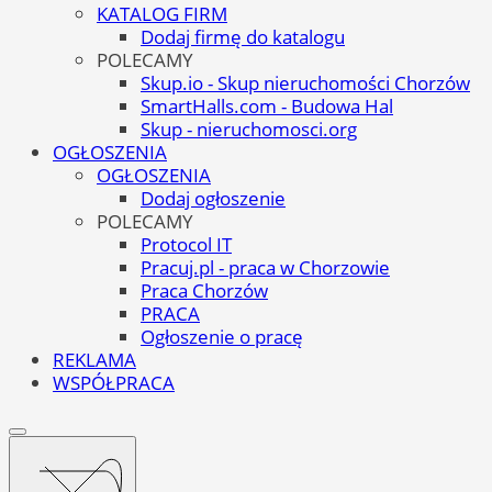
KATALOG FIRM
Dodaj firmę do katalogu
POLECAMY
Skup.io - Skup nieruchomości Chorzów
SmartHalls.com - Budowa Hal
Skup - nieruchomosci.org
OGŁOSZENIA
OGŁOSZENIA
Dodaj ogłoszenie
POLECAMY
Protocol IT
Pracuj.pl - praca w Chorzowie
Praca Chorzów
PRACA
Ogłoszenie o pracę
REKLAMA
WSPÓŁPRACA