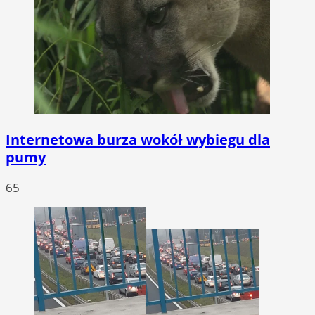
Internetowa burza wokół wybiegu dla
pumy
65