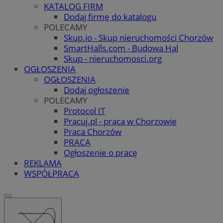
KATALOG FIRM
Dodaj firmę do katalogu
POLECAMY
Skup.io - Skup nieruchomości Chorzów
SmartHalls.com - Budowa Hal
Skup - nieruchomosci.org
OGŁOSZENIA
OGŁOSZENIA
Dodaj ogłoszenie
POLECAMY
Protocol IT
Pracuj.pl - praca w Chorzowie
Praca Chorzów
PRACA
Ogłoszenie o pracę
REKLAMA
WSPÓŁPRACA