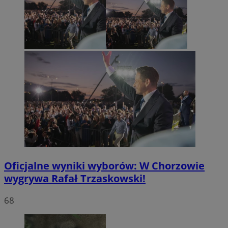
Oficjalne wyniki wyborów: W Chorzowie
wygrywa Rafał Trzaskowski!
68