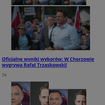
Oficjalne wyniki wyborów: W Chorzowie
wygrywa Rafał Trzaskowski!
74