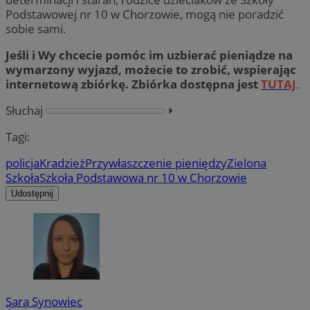
Podstawowej nr 10 w Chorzowie, mogą nie poradzić
sobie sami.
Jeśli i Wy chcecie pomóc im uzbierać pieniądze na
wymarzony wyjazd, możecie to zrobić, wspierając
internetową zbiórkę. Zbiórka dostępna jest
TUTAJ
.
Słuchaj
⏵︎
Tagi:
policja
Kradzież
Przywłaszczenie pieniędzy
Zielona
Szkoła
Szkoła Podstawowa nr 10 w Chorzowie
Udostępnij
Sara Synowiec