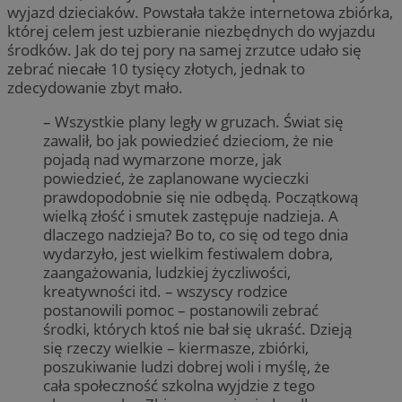
wyjazd dzieciaków. Powstała także internetowa zbiórka,
której celem jest uzbieranie niezbędnych do wyjazdu
środków. Jak do tej pory na samej zrzutce udało się
zebrać niecałe 10 tysięcy złotych, jednak to
zdecydowanie zbyt mało.
– Wszystkie plany legły w gruzach. Świat się
zawalił, bo jak powiedzieć dzieciom, że nie
pojadą nad wymarzone morze, jak
powiedzieć, że zaplanowane wycieczki
prawdopodobnie się nie odbędą. Początkową
wielką złość i smutek zastępuje nadzieja. A
dlaczego nadzieja? Bo to, co się od tego dnia
wydarzyło, jest wielkim festiwalem dobra,
zaangażowania, ludzkiej życzliwości,
kreatywności itd. – wszyscy rodzice
postanowili pomoc – postanowili zebrać
środki, których ktoś nie bał się ukraść. Dzieją
się rzeczy wielkie – kiermasze, zbiórki,
poszukiwanie ludzi dobrej woli i myślę, że
cała społeczność szkolna wyjdzie z tego