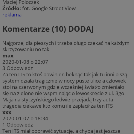
Maciej Poloczek
Źródło:
fot. Google Street View
reklama
Komentarze (10)
DODAJ
Najgorzej dla pieszych i trzeba długo czekać na każdym
skrzyżowaniu no tak
max
2020-01-08 o 22:07
3
Odpowiedz
Za ten ITS to ktoś powinien beknąć tak jak tu inni piszą
system działa tragicznie w nocy puste ulice a człowiek
stoi na czerwonym gdzie wcześniej światło zmieniało
się na zielone nie wspminając o lewoskręcie z ul. 3go
Maja na styczyńskiego ledwie przejadą trzy auta
tragedia ciekawe kto komu ile zapłacił za ten ITS
xxx
2020-01-07 o 18:34
1
Odpowiedz
Ten ITS miał poprawić sytuację, a chyba jest jeszcze