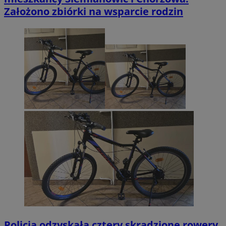
Założono zbiórki na wsparcie rodzin
Policja odzyskała cztery skradzione rowery.