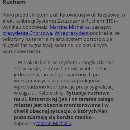
Ruchem
Korki przed skrętem z ul. Katowickiej w ul. Krzyżową to
efekt kalibracji Systemu Zarządzania Ruchem (ITS) –
wynika z odpowiedzi
Marcina Michalika
, zastępcy
prezydenta Chorzowa
.
Wiceprezydent
podkreśla, że
wdrażany na terenie miasta system dostosowuje
długość faz sygnalizacji świetlnej do aktualnych
warunków ruchu.
– W trakcie kalibracji systemu mogły zdarzyć
się sytuacje, o których mowa w interpelacji,
jednakże w ramach prowadzonych prac
wdrożeniowych, w pierwszej kolejności
wprowadzono koordynację pracy sygnalizacji
w ciągu ul. Katowickiej.
Sytuacja ruchowa
na ul. Katowickiej (jak i na terenie całego
miasta) jest obecnie monitorowana i w
chwili obecnej sytuacje, o których Pan
pisze zdarzają się bardzo rzadko
–
zapewnia
Marcin Michalik
.