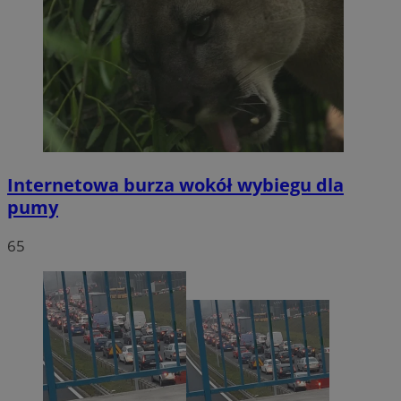
Internetowa burza wokół wybiegu dla
pumy
65