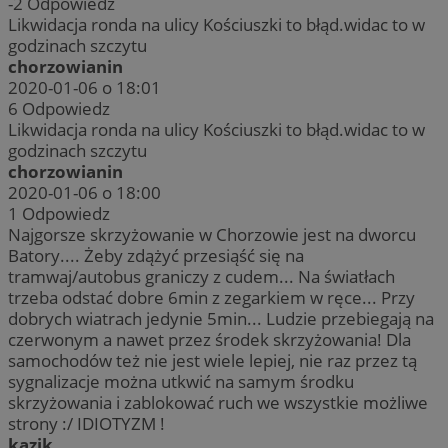
-2
Odpowiedz
Likwidacja ronda na ulicy Kościuszki to błąd.widac to w
godzinach szczytu
chorzowianin
2020-01-06 o 18:01
6
Odpowiedz
Likwidacja ronda na ulicy Kościuszki to błąd.widac to w
godzinach szczytu
chorzowianin
2020-01-06 o 18:00
1
Odpowiedz
Najgorsze skrzyżowanie w Chorzowie jest na dworcu
Batory.... Żeby zdążyć przesiąść się na
tramwaj/autobus graniczy z cudem... Na światłach
trzeba odstać dobre 6min z zegarkiem w ręce... Przy
dobrych wiatrach jedynie 5min... Ludzie przebiegają na
czerwonym a nawet przez środek skrzyżowania! Dla
samochodów też nie jest wiele lepiej, nie raz przez tą
sygnalizacje można utkwić na samym środku
skrzyżowania i zablokować ruch we wszystkie możliwe
strony :/ IDIOTYZM !
kazik