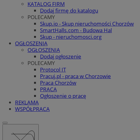
KATALOG FIRM
Dodaj firmę do katalogu
POLECAMY
Skup.io - Skup nieruchomości Chorzów
SmartHalls.com - Budowa Hal
Skup - nieruchomosci.org
OGŁOSZENIA
OGŁOSZENIA
Dodaj ogłoszenie
POLECAMY
Protocol IT
Pracuj.pl - praca w Chorzowie
Praca Chorzów
PRACA
Ogłoszenie o pracę
REKLAMA
WSPÓŁPRACA