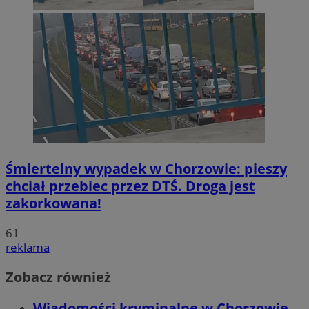
Śmiertelny wypadek w Chorzowie: pieszy
chciał przebiec przez DTŚ. Droga jest
zakorkowana!
61
reklama
Zobacz również
Wiadomości kryminalne w Chorzowie