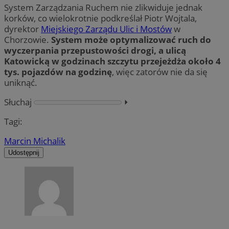
System Zarządzania Ruchem nie zlikwiduje jednak
korków, co wielokrotnie podkreślał Piotr Wojtala,
dyrektor
Miejskiego Zarządu Ulic i Mostów
w
Chorzowie.
System może optymalizować ruch do
wyczerpania przepustowości drogi, a ulicą
Katowicką w godzinach szczytu przejeżdża około 4
tys. pojazdów na godzinę
, więc zatorów nie da się
uniknąć.
Słuchaj
⏵︎
Tagi:
Marcin Michalik
Udostępnij